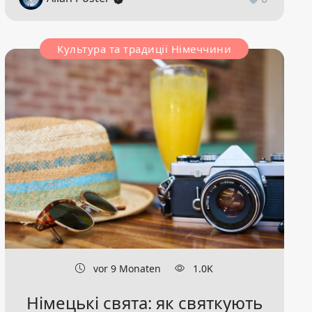
Культура та традиції Німеччини
vor 9 Monaten
1.0K
Німецькі свята: як святкують