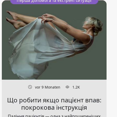
Перша допомога та екстрені ситуації
vor 9 Monaten
1.2K
Що робити якщо пацієнт впав:
покрокова інструкція
Падіння пацієнтів — одна з найпоширеніших