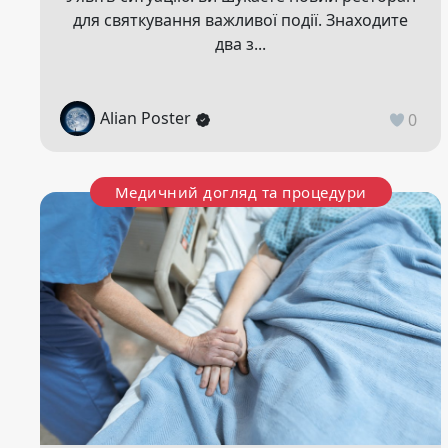
для святкування важливої події. Знаходите
два з...
Alian Poster
0
Медичний догляд та процедури