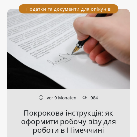
Податки та документи для опікунів
vor 9 Monaten
984
Покрокова інструкція: як
оформити робочу візу для
роботи в Німеччині