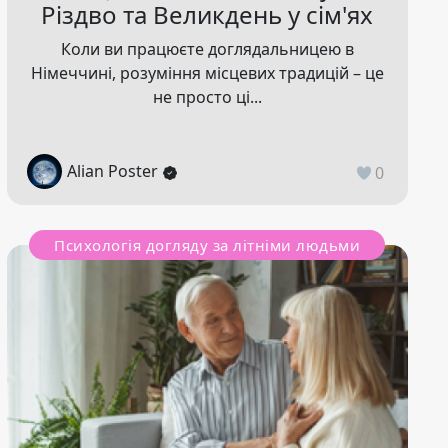
Різдво та Великдень у сім'ях
Коли ви працюєте доглядальницею в
Німеччині, розуміння місцевих традицій – це
не просто ці...
Alian Poster
0
Психологія догляду за літніми людьми