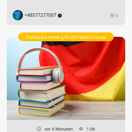
+48577277007
0
Німецька мова для доглядальниць
vor 9 Monaten
1.0K