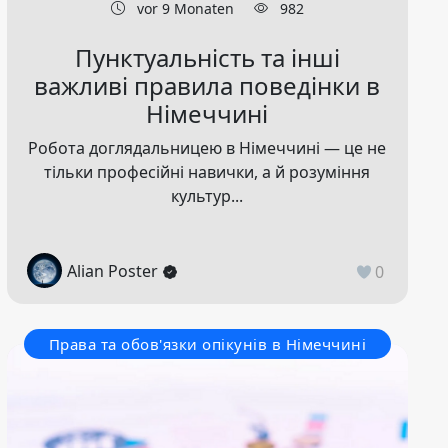
vor 9 Monaten
982
Пунктуальність та інші
важливі правила поведінки в
Німеччині
Робота доглядальницею в Німеччині — це не
тільки професійні навички, а й розуміння
культур...
Alian Poster
0
Права та обов'язки опікунів в Німеччині