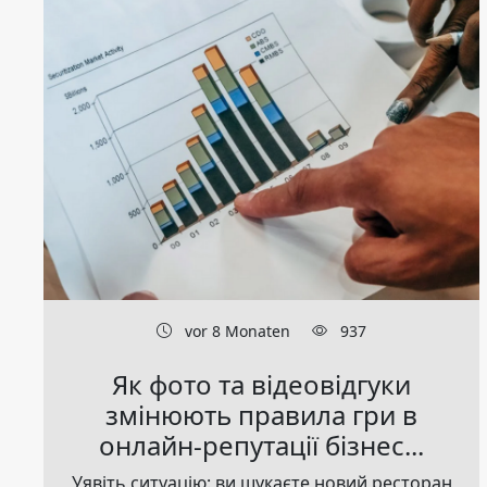
vor 8 Monaten
937
Як фото та відеовідгуки
змінюють правила гри в
онлайн-репутації бізнес...
Уявіть ситуацію: ви шукаєте новий ресторан