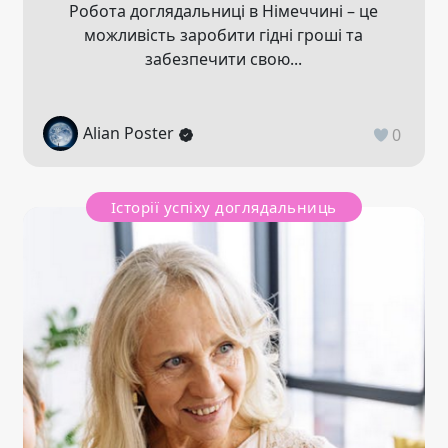
Робота доглядальниці в Німеччині – це
можливість заробити гідні гроші та
забезпечити свою...
Alian Poster
0
Історії успіху доглядальниць