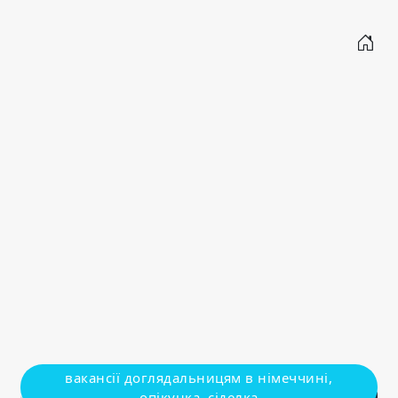
вакансії доглядальницям в німеччині,
опікунка, сіделка