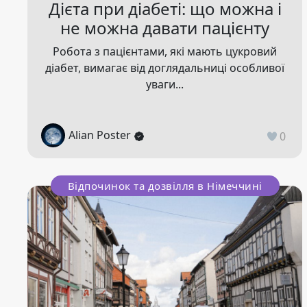
Дієта при діабеті: що можна і
не можна давати пацієнту
Робота з пацієнтами, які мають цукровий
діабет, вимагає від доглядальниці особливої
уваги...
Alian Poster
0
Відпочинок та дозвілля в Німеччині