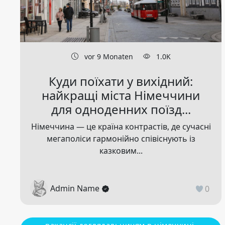
vor 9 Monaten
1.0K
Куди поїхати у вихідний:
найкращі міста Німеччини
для одноденних поїзд...
Німеччина — це країна контрастів, де сучасні
мегаполіси гармонійно співіснують із
казковим...
Admin Name
0