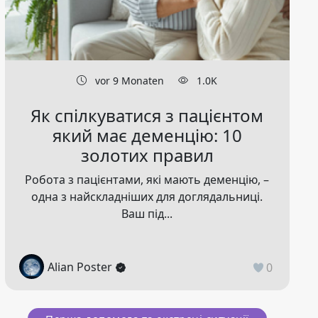
vor 9 Monaten
1.0K
Як спілкуватися з пацієнтом
який має деменцію: 10
золотих правил
Робота з пацієнтами, які мають деменцію, –
одна з найскладніших для доглядальниці.
Ваш під...
Alian Poster
0