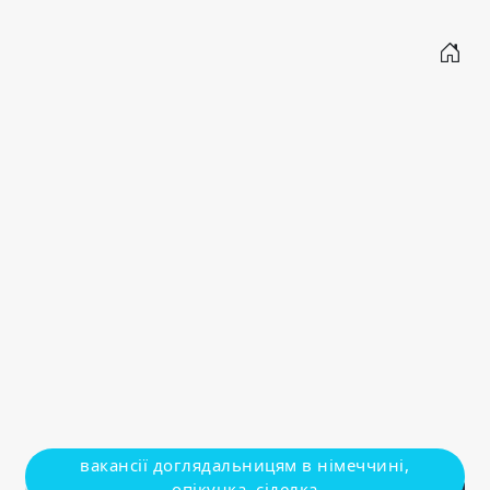
вакансії доглядальницям в німеччині,
опікунка, сіделка