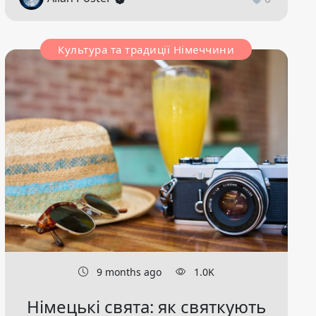
Культура та традиції Німеччини
9 months ago
1.0K
Німецькі свята: як святкують