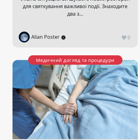
для святкування важливої події. Знаходите
два з...
Alian Poster
0
Медичний догляд та процедури