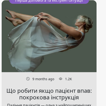
Перша допомога та екстрені ситуації
9 months ago
1.2K
Що робити якщо пацієнт впав:
покрокова інструкція
Падіння пацієнтів — одна з найпоширеніших