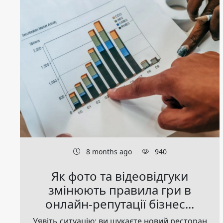
8 months ago
940
Як фото та відеовідгуки
змінюють правила гри в
онлайн-репутації бізнес...
Уявіть ситуацію: ви шукаєте новий ресторан