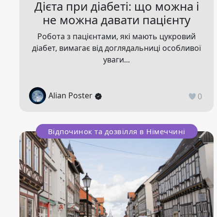
Дієта при діабеті: що можна і
не можна давати пацієнту
Робота з пацієнтами, які мають цукровий
діабет, вимагає від доглядальниці особливої
уваги...
Alian Poster
0
Відпочинок та дозвілля в Німеччині