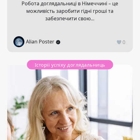
Робота доглядальниці в Німеччині – це
можливість заробити гідні гроші та
забезпечити свою...
Alian Poster
0
Історії успіху доглядальниць