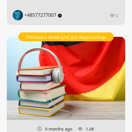
+48577277007
0
Німецька мова для доглядальниць
9 months ago
1.0K