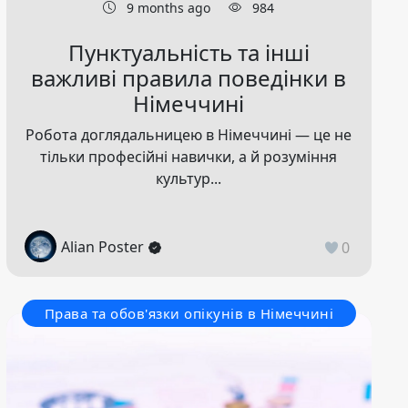
9 months ago
984
Пунктуальність та інші
важливі правила поведінки в
Німеччині
Робота доглядальницею в Німеччині — це не
тільки професійні навички, а й розуміння
культур...
Alian Poster
0
Права та обов'язки опікунів в Німеччині