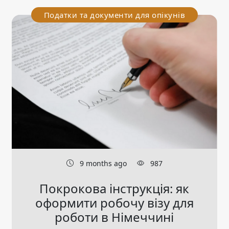
Податки та документи для опікунів
9 months ago
987
Покрокова інструкція: як
оформити робочу візу для
роботи в Німеччині