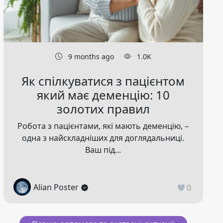
9 months ago
1.0K
Як спілкуватися з пацієнтом
який має деменцію: 10
золотих правил
Робота з пацієнтами, які мають деменцію, –
одна з найскладніших для доглядальниці.
Ваш під...
Alian Poster
0