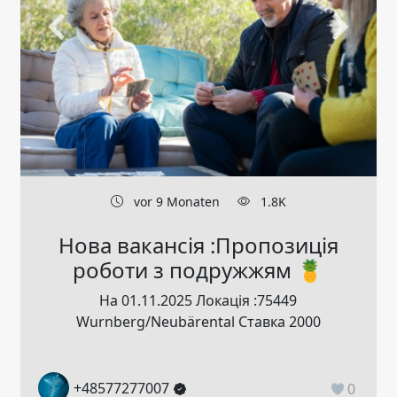
vor 9 Monaten
1.8K
Нова вакансія :Пропозиція
роботи з подружжям 🍍
На 01.11.2025 Локація :75449
Wurnberg/Neubärental Ставка 2000
+48577277007
0