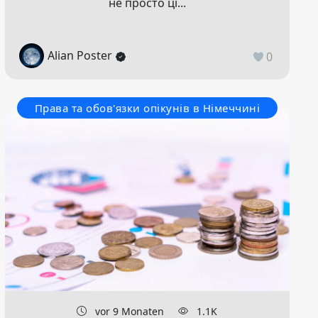
не просто ці...
Alian Poster
0
Права та обов'язки опікунів в Німеччині
vor 9 Monaten
1.1K