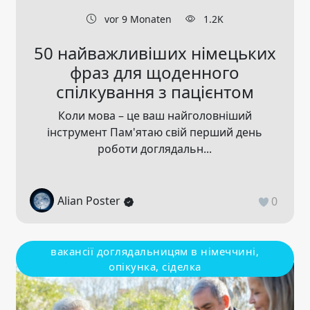
vor 9 Monaten
1.2K
50 найважливіших німецьких
фраз для щоденного
спілкування з пацієнтом
Коли мова – це ваш найголовніший
інструмент Пам'ятаю свій перший день
роботи доглядальн...
Alian Poster
0
вакансії доглядальницям в німеччині,
опікунка, сіделка