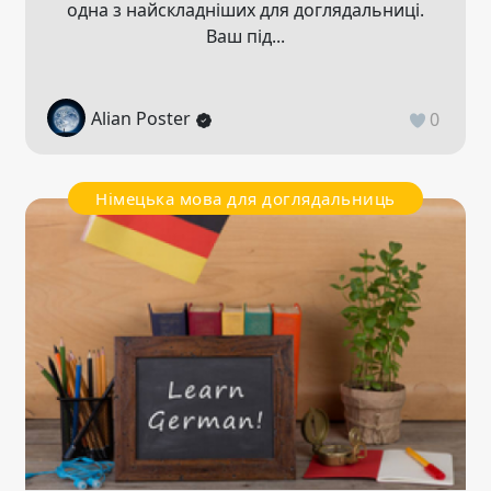
одна з найскладніших для доглядальниці.
Ваш під...
Alian Poster
0
Німецька мова для доглядальниць