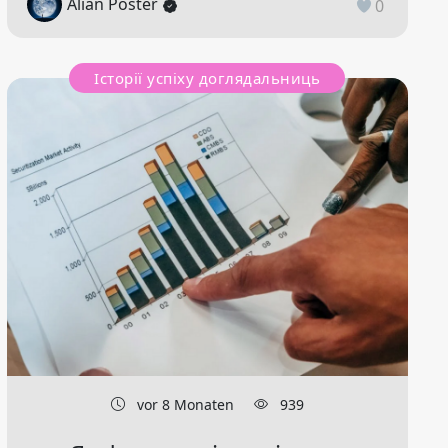
Alian Poster
0
Історії успіху доглядальниць
vor 8 Monaten
939