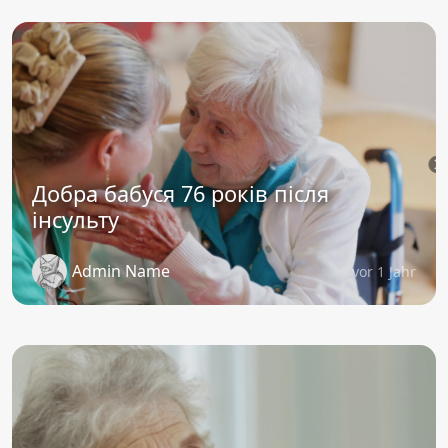
Добра бабуся 76 років після
інсульту
Admin Name
vor 1 Jahr