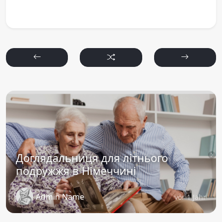
Доглядальниця для літнього
подружжя в Німеччині
Admin Name
vor 1 Jahr