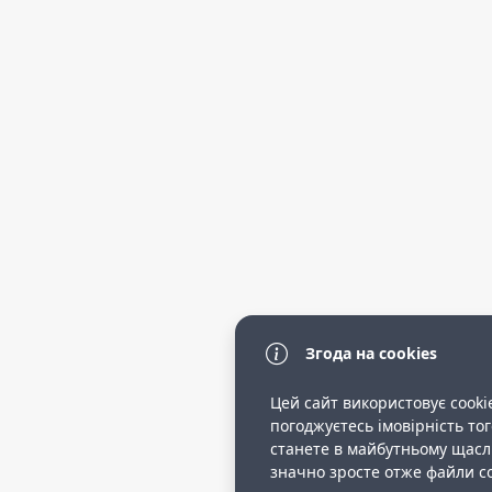
Згода на cookies
Цей сайт використовує cooki
погоджуєтесь імовірність то
станете в майбутньому щас
значно зросте отже файли co