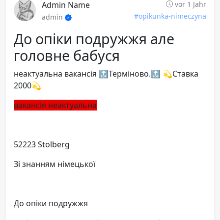
Admin Name
vor 1 Jahr
#opikunka-nimeczyna
admin
До опіки подружжя але
головне бабуся
неактуальна вакансія 🔝Терміново.🔝 💫Ставка
2000💫
вакансія неактуальна
52223 Stolberg
Зі знанням німецької
До опіки подружжя