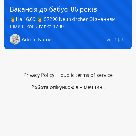
Вакансія до бабусі 86 років
🍍На 16.09 🍍 57290 Neunkirchen Зі знанням
німецької. Ставка 1700
Admin Name
vor 1 Jahr
Privacy Policy
public terms of service
Робота опікункою в німеччині.