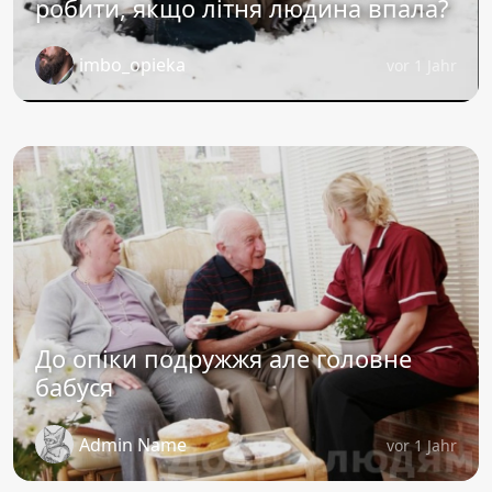
робити, якщо літня людина впала?
imbo_opieka
vor 1 Jahr
До опіки подружжя але головне
бабуся
Admin Name
vor 1 Jahr