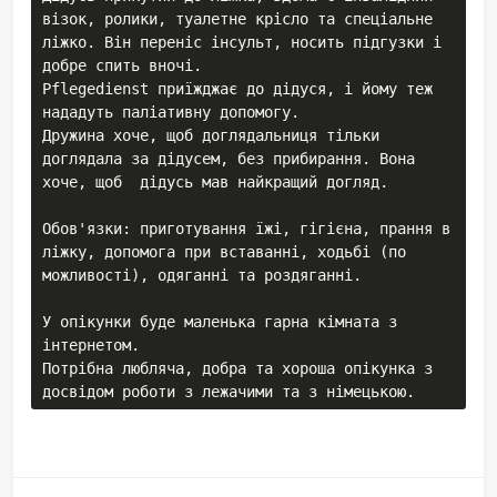
візок, ролики, туалетне крісло та спеціальне 
ліжко. Він переніс інсульт, носить підгузки і 
добре спить вночі.

Pflegedienst приїжджає до дідуся, і йому теж 
нададуть паліативну допомогу.

Дружина хоче, щоб доглядальниця тільки 
доглядала за дідусем, без прибирання. Вона 
хоче, щоб  дідусь мав найкращий догляд.

Обов'язки: приготування їжі, гігієна, прання в 
ліжку, допомога при вставанні, ходьбі (по 
можливості), одяганні та роздяганні.

У опікунки буде маленька гарна кімната з 
інтернетом.

Потрібна любляча, добра та хороша опікунка з 