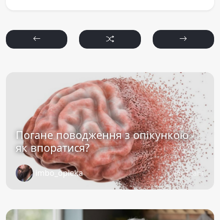
Погане поводження з опікункою -
як впоратися?
imbo_opieka
vor 1 Jahr