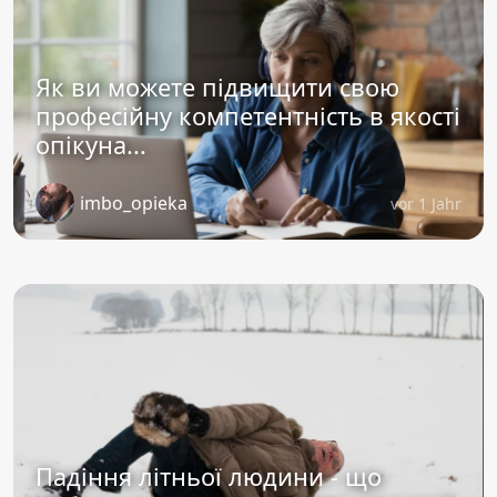
Як ви можете підвищити свою
професійну компетентність в якості
опікуна...
imbo_opieka
vor 1 Jahr
Падіння літньої людини - що