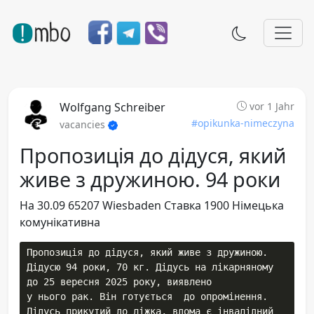
Wolfgang Schreiber
vor 1 Jahr
#opikunka-nimeczyna
vacancies
Пропозиція до дідуся, який
живе з дружиною. 94 роки
На 30.09 65207 Wiesbaden Ставка 1900 Німецька
комунікативна
Пропозиція до дідуся, який живе з дружиною. 

Дідусю 94 роки, 70 кг. Дідусь на лікарняному 
до 25 вересня 2025 року, виявлено

у нього рак. Він готується  до опромінення.

Дідусь прикутий до ліжка, вдома є інвалідний 