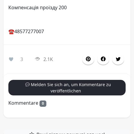
Компенсація проїзду 200
☎️48577277007
3
2.1K
Melden Sie sich an, um Kommentare zu
veröffentlichen
Kommentare
0