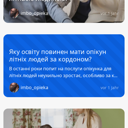
imbo_opieka
vor 1 Jahr
Яку освіту повинен мати опікун
літніх людей за кордоном?
В останні роки попит на послуги опікунка для
літніх людей неухильно зростає, особливо за к...
imbo_opieka
vor 1 Jahr