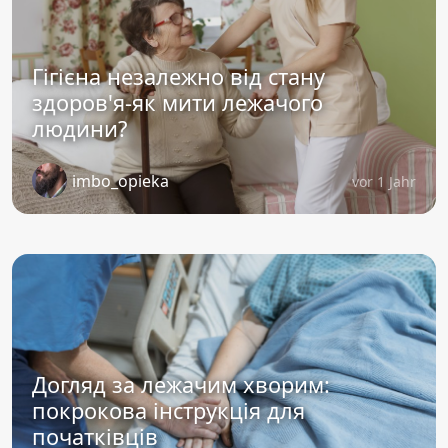
Гігієна незалежно від стану
здоров'я-як мити лежачого
людини?
imbo_opieka
vor 1 Jahr
Догляд за лежачим хворим:
покрокова інструкція для
початківців