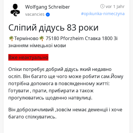
Wolfgang Schreiber
vor 1 Jahr
#opikunka-nimeczyna
vacancies
Сліпий дідусь 83 роки
🌴Терміново🌴 75180 Pforzheim Ставка 1800 Зі
знанням німецької мови
Вже неактуально
Опіки потребує добрий дідусь який недавно
осліп. Він багато ще чого може робити сам.Йому
потрібна допомога в повсякденному житті:
Готувати , прати, прибирати а також
прогулюватись щоденно натвулиці.
Він доброзичливий ,зовсім немає деменції і хоче
багато спілкуватись.