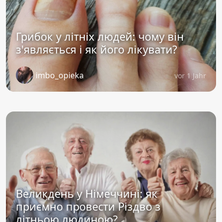
Грибок у літніх людей: чому він
з'являється і як його лікувати?
imbo_opieka
vor 1 Jahr
Великдень у Німеччині: як
приємно провести Різдво з
літньою людиною?