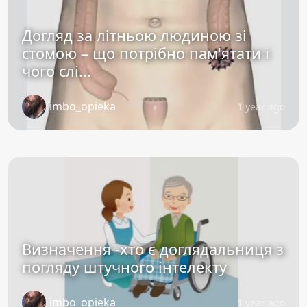
Догляд за літньою людиною зі
стомою – що потрібно пам'ятати і
чого слі...
imbo_opieka
1 year ago
Визначення -хто є доглядальниця з
погляду штучного інтелекту
imbo_opieka
1 year ago