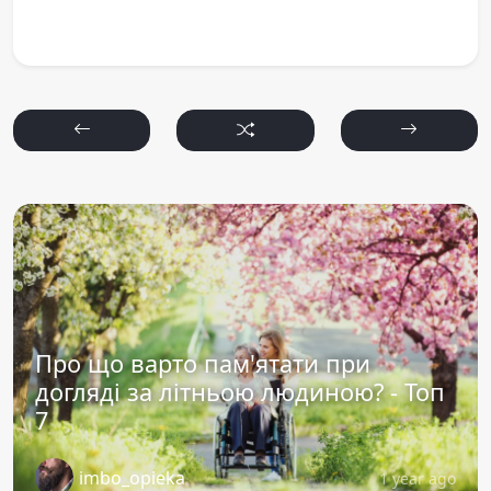
Про що варто пам'ятати при
догляді за літньою людиною? - Топ
7
imbo_opieka
1 year ago