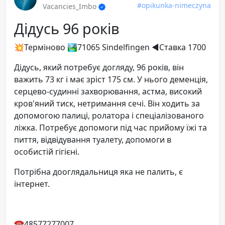
#opikunka-nimeczyna
Vacancies_Imbo
Дідусь 96 років
💥Терміново 🏞71065 Sindelfingen ◀️Ставка 1700
Дідусь, який потребує догляду, 96 років, він
важить 73 кг і має зріст 175 см. У нього деменція,
серцево-судинні захворювання, астма, високий
кров'яний тиск, нетримання сечі. Він ходить за
допомогою палиці, ролатора і спеціалізованого
ліжка. Потребує допомоги під час прийому їжі та
пиття, відвідування туалету, допомоги в
особистій гігієні.
Потрібна дооглядальниця яка не палить, є
інтернет.
☎️48577277007