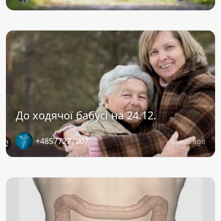
До ходячої бабусі на 24.12.
+48577277007
1 year ago