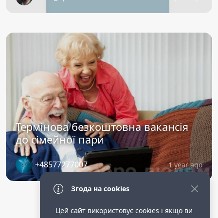
Термінова безкоштовна вакансія
до сімейної пари
+48577277007
1 year ago
Згода на cookies
Цей сайт використовує cookies і якщо ви