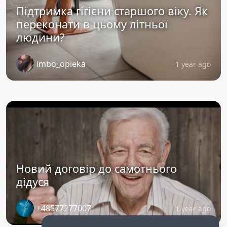
Підтримка гігієни старшого віку. Як
переконати в цьому літньої
людини?
imbo_opieka
1 year ago
Новий договір до самотнього
дідуся
+48577277007
1 year ago