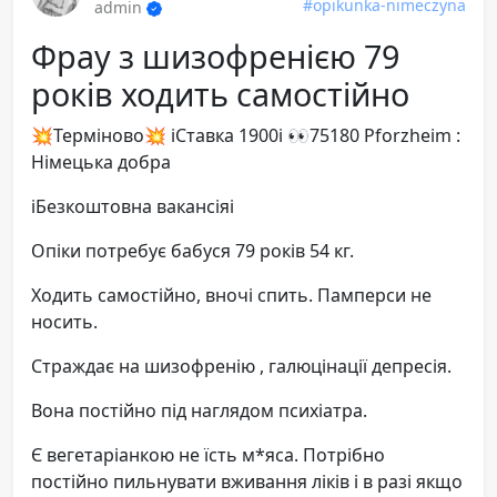
#opikunka-nimeczyna
admin
Фрау з шизофренією 79
років ходить самостійно
💥Терміново💥 ℹ️Ставка 1900ℹ️ 👀75180 Pforzheim :
Німецька добра
ℹ️Безкоштовна вакансіяℹ️
Опіки потребує бабуся 79 років 54 кг.
Ходить самостійно, вночі спить. Памперси не
носить.
Страждає на шизофренію , галюцінації депресія.
Вона постійно під наглядом психіатра.
Є вегетаріанкою не їсть м*яса. Потрібно
постійно пильнувати вживання ліків і в разі якщо