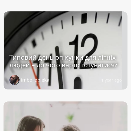
Типовий день опікунки для літніх
людей – до чого варто готуватися?
imbo_opieka
1 year ago