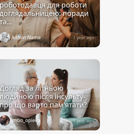
роботодавця для роботи
доглядальницею: поради
та...
Admin Name
1 year ago
Догляд за літньою
людиною після інсульту-
про що варто пам'ятати?
imbo_opieka
1 year ago