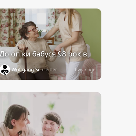
До опіки бабуся 98 років
Wolfgang Schreiber
1 year ago