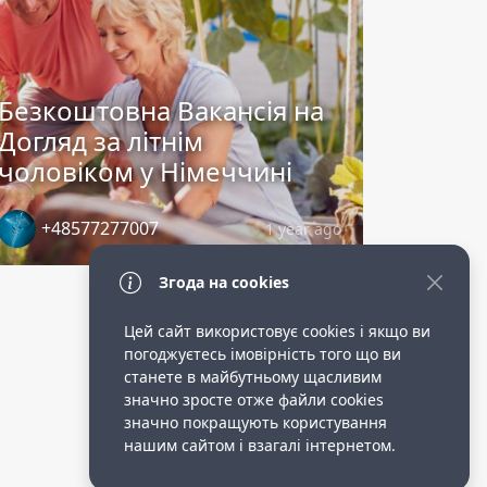
Безкоштовна Вакансія на
Догляд за літнім
чоловіком у Німеччині
+48577277007
1 year ago
Згода на cookies
Цей сайт використовує cookies і якщо ви
погоджуєтесь імовірність того що ви
станете в майбутньому щасливим
значно зросте отже файли cookies
значно покращують користування
нашим сайтом і взагалі інтернетом.