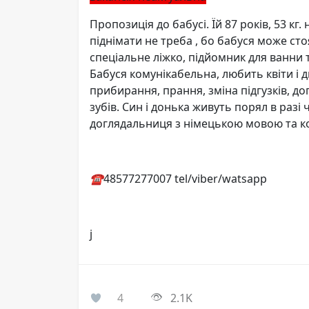
Пропозиція до бабусі. Їй 87 років, 53 кг. 
піднімати не треба , бо бабуся може сто
спеціальне ліжко, підйомник для ванни та
Бабуся комунікабельна, любить квіти і д
прибирання, прання, зміна підгузків, доп
зубів. Син і донька живуть порял в разі
доглядальниця з німецькою мовою та к
☎️
48577277007 tel/viber/watsapp
j
4
2.1K