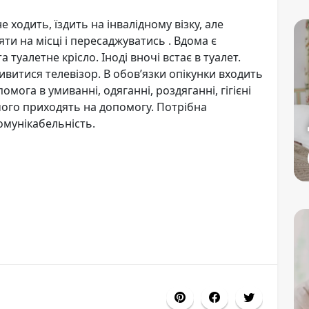
не ходить, їздить на інвалідному візку, але
яти на місці і пересаджуватись . Вдома є
 туалетне крісло. Іноді вночі встає в туалет.
ивитися телевізор. В обов’язки опікунки входить
омога в умиванні, одяганні, роздяганні, гігієні
 чого приходять на допомогу. Потрібна
омунікабельність.