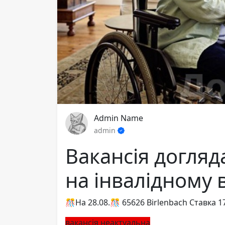
Admin Name
admin
Вакансія догляд
на інвалідному в
🎊На 28.08.🎊 65626 Birlenbach Ставка 1
вакансія неактуальна