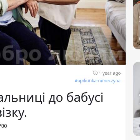
1 year ago
#opikunka-nimeczyna
альниці до бабусі
ізку.
700