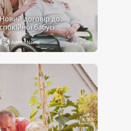
Новий договір до
спокійної бабусі
Admin Name
1 year ago