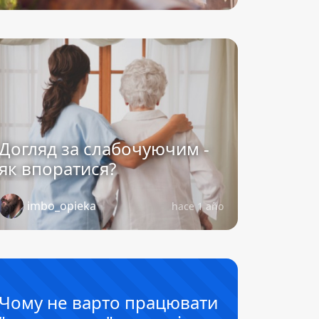
Догляд за слабочуючим -
як впоратися?
imbo_opieka
hace 1 año
Чому не варто працювати