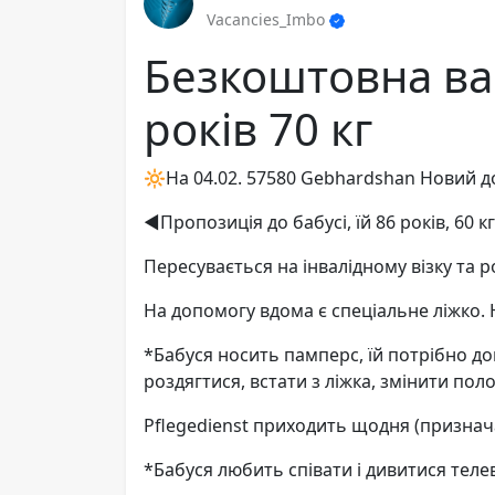
Vacancies_Imbo
Безкоштовна вак
років 70 кг
🔆На 04.02. 57580 Gebhardshan Новий д
◀️Пропозиція до бабусі, їй 86 років, 60 к
Пересувається на інвалідному візку та р
На допомогу вдома є спеціальне ліжко. 
*Бабуся носить памперс, їй потрібно д
роздягтися, встати з ліжка, змінити пол
Pflegedienst приходить щодня (признача
*Бабуся любить співати і дивитися телев