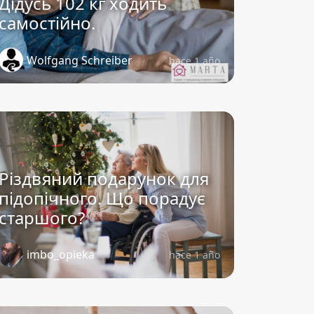
Дідусь 102 кг ходить
самостійно.
Wolfgang Schreiber
hace 1 año
Різдвяний подарунок для
підопічного. Що порадує
старшого?
imbo_opieka
hace 1 año