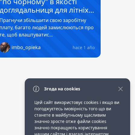
"по чорному" в якості
доглядальниця для літніх...
Прагнучи збільшити свою заробітну
плату, багато людей замислюються про
те, щоб влаштуватис...
imbo_opieka
hace 1 año
Згода на cookies
Цей сайт використовує cookies і якщо ви
погоджуєтесь імовірність того що ви
станете в майбутньому щасливим
значно зросте отже файли cookies
значно покращують користування
нашим сайтом і взагалі інтернетом.