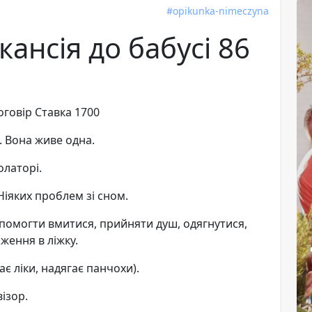
#opikunka-nimeczyna
ансія до бабусі 86
оговір Ставка 1700
г. Вона живе одна.
олаторі.
Ніяких проблем зі сном.
опомогти вмитися, прийняти душ, одягнутися,
оження в ліжку.
є ліки, надягає панчохи).
ізор.