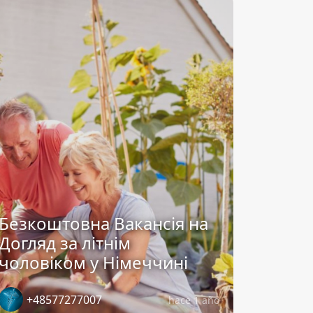
Безкоштовна Вакансія на
Догляд за літнім
чоловіком у Німеччині
+48577277007
hace 1 año