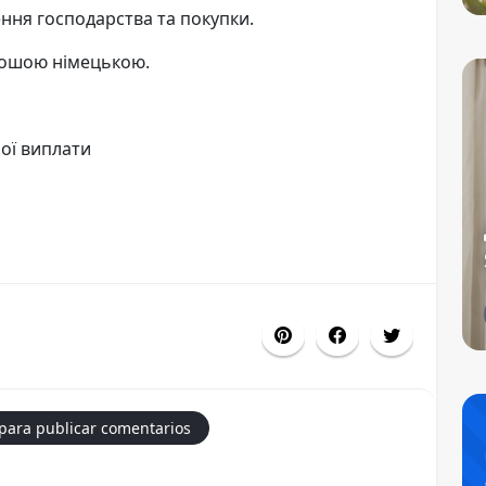
ння господарства та покупки.
рошою німецькою.
ьої виплати
 para publicar comentarios