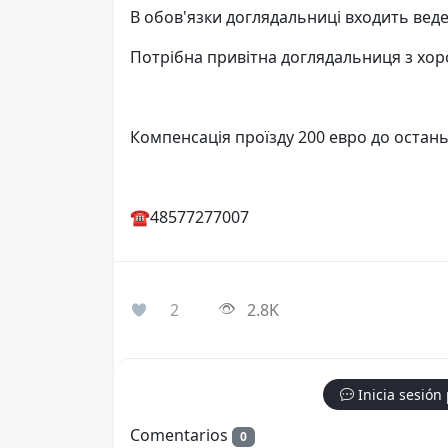
В обов'язки доглядальниці входить веде
Потрібна привітна доглядальниця з хо
Компенсація проїзду 200 евро до остан
☎️48577277007
2
2.8K
Inicia sesión
Comentarios
0