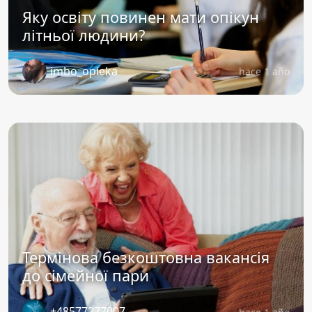
Яку освіту повинен мати опікун
літньої людини?
imbo_opieka
hace 1 año
Термінова безкоштовна вакансія
до сімейної пари
+48577277007