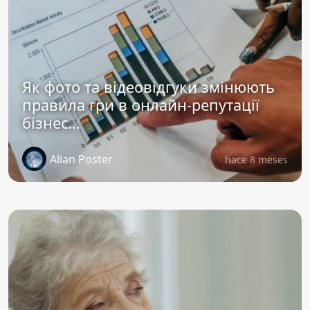
Як фото та відеовідгуки змінюють
правила гри в онлайн-репутації
бізнес...
Alian Poster
hace 8 meses