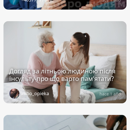
hace 1 año
Догляд за літньою людиною після
інсульту-про що варто пам'ятати?
imbo_opieka
hace 1 año