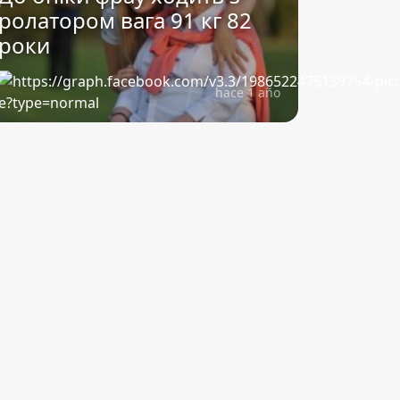
ролатором вага 91 кг 82
роки
hace 1 año