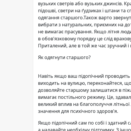
вузьких светрів або вузьких джинсів. Кр
підошві, светри на ґудзиках і штани та с
одягання старшого.Також варто звернути
вибрати з натуральних, приємних на до
не вимагає прасування. Якщо літня люд
в обов'язковому порядку це слід врахов
Приталений, але в той же час зручний і
Як одягнути старшого?
Навіть якщо ваш підопічний проводить б
виходить на вулицю, переконайтеся, що 
дозволяйте старшому залишатися в піжа
вимагає постільного режиму. Це, здавал
великий вплив на благополуччя літньої 
значення для психічного здоров'я.
Якщо підопічний сам по собі і здатний 
а надавайте необхідну підтримку. З іншо