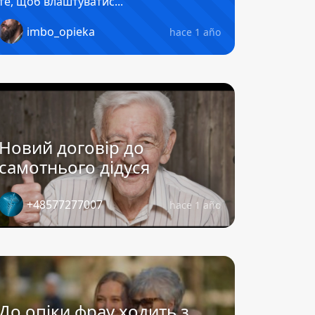
те, щоб влаштуватис...
imbo_opieka
hace 1 año
Новий договір до
самотнього дідуся
+48577277007
hace 1 año
До опіки фрау ходить з