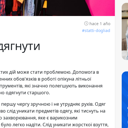
hace 1 año
#statti-dogliad
дягнути
остих дій може стати проблемою. Допомога в
нних обов'язків в роботі опікуна літньої
інструментів, які значно полегшують виконання
но одягнути старшого.
 першу чергу зручною і не утрудняє рухів. Одяг
о слід уникати предметів одягу, які тиснуть на
о захворювання, яке є варикозним
уло легко надіти. Слід уникати жорсткої взуття,