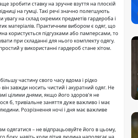
аще зробити ставку на зручне взуття на плоскій
підниці на гумці. Такі речі значно полегшують
 увагу на склад окремих предметів гардероба і
тик матеріалів. Практичним вибором є одяг, що
ина користується підгузками або памперсами, то
увати при складанні для нього комплекту одягу.
 простий у використанні гардероб стане хітом.
ільшу частину свого часу вдома і рідко
він завжди носить чистий і акуратний одяг. Не
мі цілими днями, якщо його здоров'я не
ося б, тривіальне заняття дуже важливо і має
людини. Розрізнення ночі і дня має важливе
сам одягатися – не відпрацьовуйте його в цьому,
го боку, навіть коли літня людина наполягає на