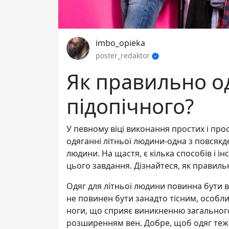
imbo_opieka
poster_redaktor
Як правильно о
підопічного?
У певному віці виконання простих і пр
одяганні літньої людини-одна з повсякде
людини. На щастя, є кілька способів і 
цього завдання. Дізнайтеся, як правиль
Одяг для літньої людини повинна бути в
не повинен бути занадто тісним, особлив
ноги, що сприяє виникненню загальног
розширенням вен. Добре, щоб одяг теж б