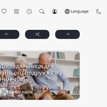
Language
Доглядальниця для
літнього подружжя в
Німеччині
Admin Name
hace 1 año