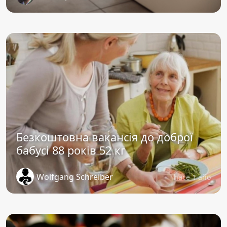
Безкоштовна вакансія до доброї
бабусі 88 років 52 кг
Wolfgang Schreiber
hace 1 año