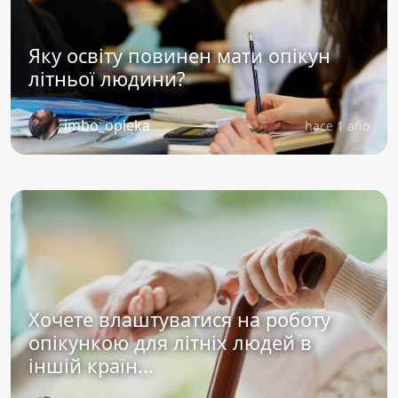
Яку освіту повинен мати опікун
літньої людини?
imbo_opieka
hace 1 año
Хочете влаштуватися на роботу
опікункою для літніх людей в
іншій країн...