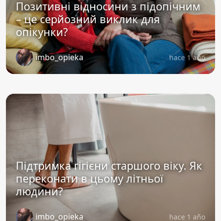
Позитивні відносини з підопічним
– це серйозний виклик для
опікунки?
imbo_opieka
hace 1 año
Підтримка гігієни старшого віку. Як
переконати в цьому літньої
людини?
imbo_opieka
hace 1 año