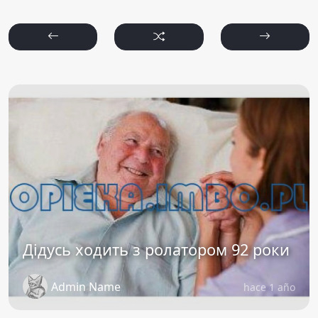
Дідусь ходить з ролатором 92 роки
Admin Name
hace 1 año