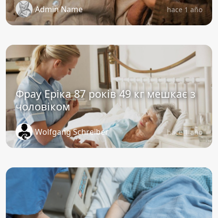
Admin Name
hace 1 año
Фрау Еріка 87 років 49 кг мешкає з
чоловіком
Wolfgang Schreiber
hace 1 año