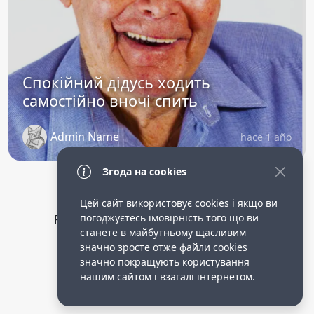
Спокійний дідусь ходить
самостійно вночі спить
Admin Name
hace 1 año
Згода на cookies
Цей сайт використовує cookies і якщо ви
погоджуєтесь імовірність того що ви
Privacy Policy
public terms of service
станете в майбутньому щасливим
Робота опікункою в німеччині.
значно зросте отже файли cookies
значно покращують користування
нашим сайтом і взагалі інтернетом.