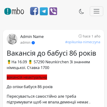
Admin Name
hace 1 año
#opikunka-nimeczyna
admin
Вакансія до бабусі 86 років
🍍На 16.09 🍍 57290 Neunkirchen Зі знанням
німецької. Ставка 1700
вакансія неактуальна
До опіки бабуся 86 років
Пересувається самостійно але треба
підтримувати щоб не впала.деменції немає .