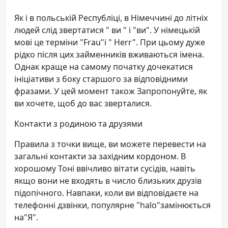
Як і в польській Республіці, в Німеччині до літніх
людей слід звертатися " ви " і "ви". У німецькій
мові це терміни "Frau"і " Herr". При цьому дуже
рідко після цих займенників вживаються імена.
Однак краще на самому початку дочекатися
ініціативи з боку старшого за відповідними
фразами. У цей момент також Запропонуйте, як
ви хочете, щоб до вас зверталися.
Контакти з родиною та друзями
Правила з точки вище, ви можете перевести на
загальні контакти за західним кордоном. В
хорошому Тоні ввічливо вітати сусідів, навіть
якщо вони не входять в число близьких друзів
підопічного. Навпаки, коли ви відповідаєте на
телефонні дзвінки, популярне "halo"замінюється
на"Я".