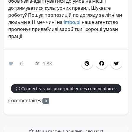
обов'язків-адаптуватися до умов на місці і
дотримуватися культурних правил. Шукаєте
роботу? Пошук пропозицій по догляду за літніми
людьми в Німеччині на
imbo.pl
наше агентство
пропонує привабливі заробітки і хороші умови
праці!
0
1.8K
Connectez-vous pour publier des commentaires
Commentaires
0
Ваші відгуки важливі для нас!