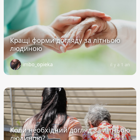
Кращі форми догляду за літньою
людиною
imbo_opieka
il y a 1 an
Коли необхідний догляд за літньою
людиною?