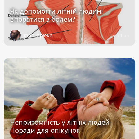
Як допомогти літній людині
впоратися з болем?
imbo_opieka
il y a 1 an
Непритомність у літніх людей-
Поради для опікунок