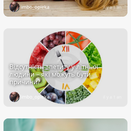
imbo_opieka
il y a 1 an
Відсутність апетиту у літньої
людини – які можуть бути
причини?
imbo_opieka
il y a 1 an