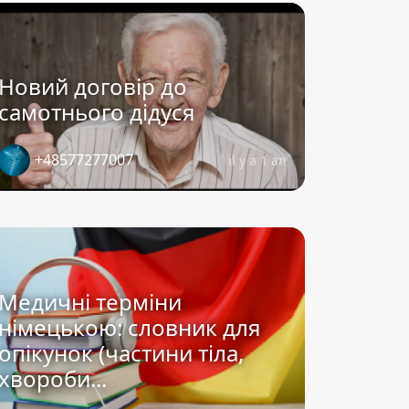
Новий договір до
самотнього дідуся
+48577277007
il y a 1 an
Медичні терміни
німецькою: словник для
опікунок (частини тіла,
хвороби...