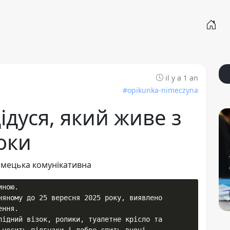
il y a 1 an
#opikunka-nimeczyna
ідуся, який живе з
оки
Німецька комунікативна
ною. 

няному до 25 вересня 2025 року, виявлено

ння.

лідний візок, ролики, туалетне крісло та 