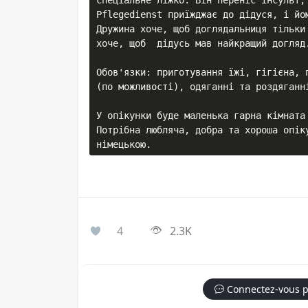
спеціальне ліжко. Він переніс інсульт, 
Pflegedienst приїжджає до дідуся, і йом
Дружина хоче, щоб доглядальниця тільки
хоче, щоб  дідусь мав найкращий догляд.
Обов'язки: приготування їжі, гігієна, 
(по можливості), одяганні та роздяганні
У опікунки буде маленька гарна кімната 
Потрібна любляча, добра та хороша опіку
4
2.3K
Connectez-vous p