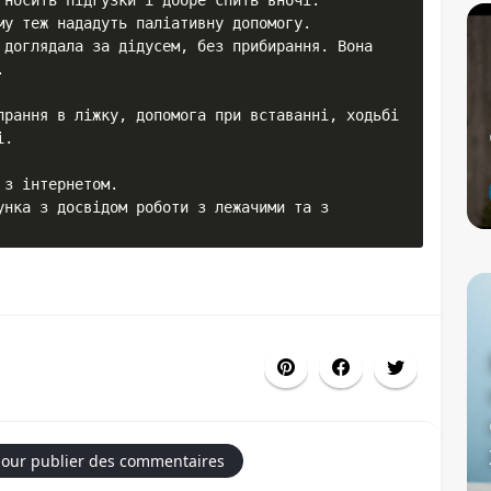
носить підгузки і добре спить вночі.

у теж нададуть паліативну допомогу.

 доглядала за дідусем, без прибирання. Вона 


прання в ліжку, допомога при вставанні, ходьбі 
.

з інтернетом.

нка з досвідом роботи з лежачими та з 
our publier des commentaires