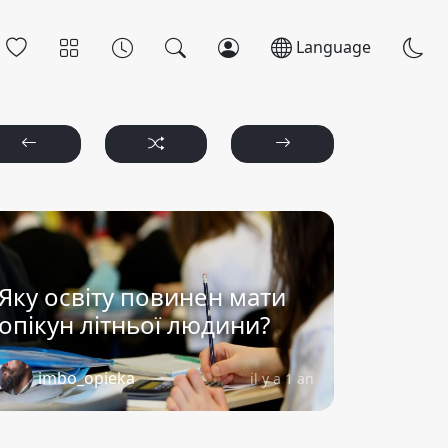
Language
Яку освіту повинен мати
опікун літньої людини?
imbo_opieka
il y a 1 an