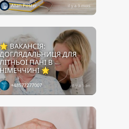
Alian Poster
il y a 9 mois
🌟 ВАКАНСІЯ:
ДОГЛЯДАЛЬНИЦЯ ДЛЯ
ЛІТНЬОЇ ПАНІ В
НІМЕЧЧИНІ 🌟
+48577277007
il y a 1 an