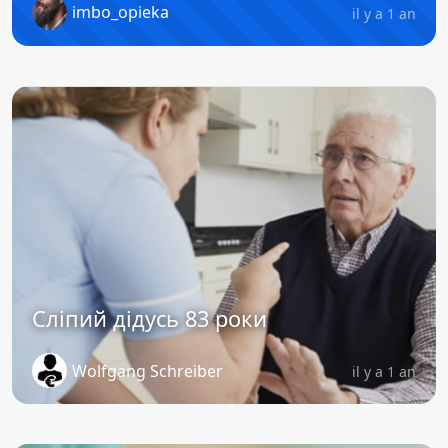
imbo_opieka
il y a 1 an
Сліпий дідусь 83 роки
Wolfgang Schreiber
il y a 1 an