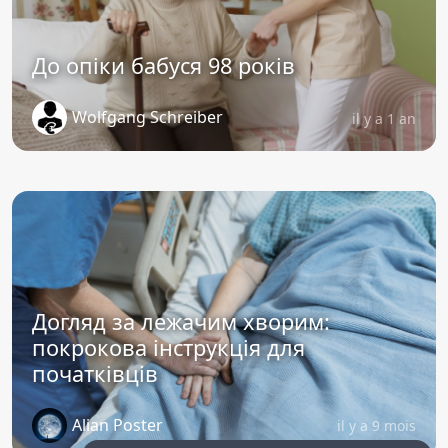
До опіки бабуся 98 років
Wolfgang Schreiber
il y a 1 an
Догляд за лежачим хворим:
покрокова інструкція для
початківців
Alian Poster
il y a 9 mois