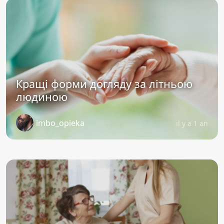
Кращі форми догляду за літньою
людиною
imbo_opieka
il y a 1 an