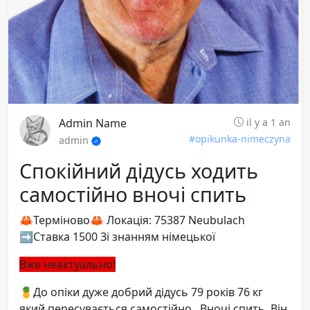
Admin Name
il y a 1 an
#opikunka-nimeczyna
admin
Спокійний дідусь ходить
самостійно вночі спить
🦀Терміново🦀 Локація: 75387 Neubulach
➡️Ставка 1500 Зі знанням німецької
Вже неактуально!
🍍До опіки дуже добрий дідусь 79 років 76 кг
який пересувається самостійно . Вночі спить .Він