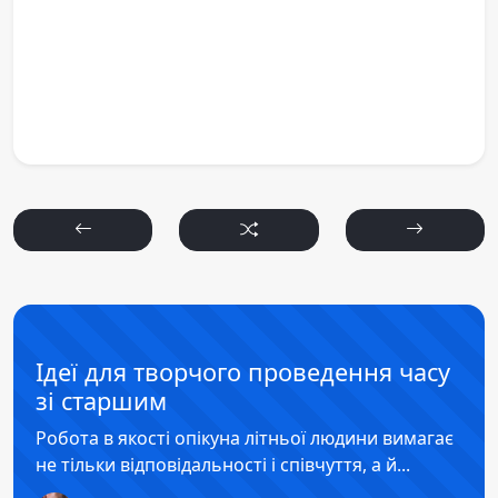
Ідеї для творчого проведення часу
зі старшим
Робота в якості опікуна літньої людини вимагає
не тільки відповідальності і співчуття, а й...