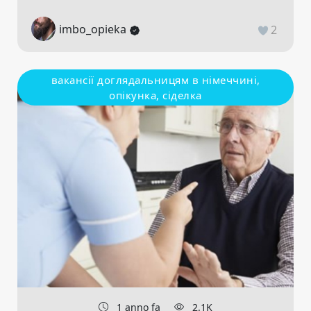
imbo_opieka
2
вакансії доглядальницям в німеччині,
опікунка, сіделка
1 anno fa
2.1K