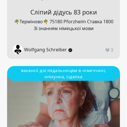
Сліпий дідусь 83 роки
🌴Терміново🌴 75180 Pforzheim Ставка 1800
Зі знанням німецької мови
Wolfgang Schreiber
3
вакансії доглядальницям в німеччині,
опікунка, сіделка