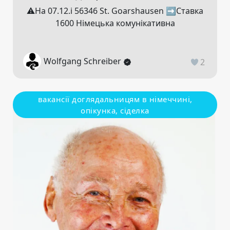
⚠️На 07.12.ℹ️ 56346 St. Goarshausen ➡️Ставка
1600 Німецька комунікативна
Wolfgang Schreiber
2
вакансії доглядальницям в німеччині,
опікунка, сіделка