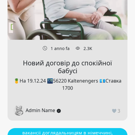
1 anno fa
2.3K
Новий договір до спокійної
бабусі
🍍На 19.12.24 🌃56220 Kaltenengers 💶Ставка
1700
Admin Name
3
вакансії доглядальницям в німеччині,