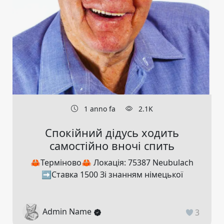
1 anno fa
2.1K
Спокійний дідусь ходить
самостійно вночі спить
🦀Терміново🦀 Локація: 75387 Neubulach
➡️Ставка 1500 Зі знанням німецької
Admin Name
3