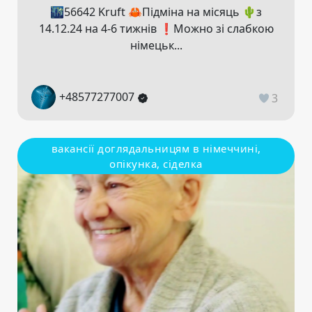
🌃56642 Kruft 🦀Підміна на місяць 🌵з
14.12.24 на 4-6 тижнів ❗️Можно зі слабкою
німецьк...
+48577277007
3
вакансії доглядальницям в німеччині,
опікунка, сіделка