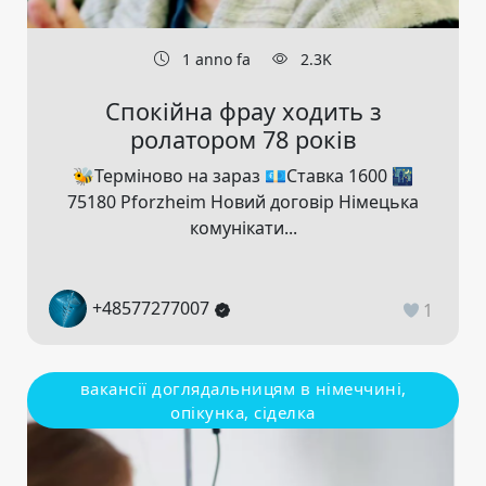
1 anno fa
2.3K
Спокійна фрау ходить з
ролатором 78 років
🐝Терміново на зараз 💶Ставка 1600 🌃
75180 Pforzheim Новий договір Німецька
комунікати...
+48577277007
1
вакансії доглядальницям в німеччині,
опікунка, сіделка