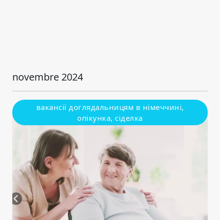
novembre 2024
вакансії доглядальницям в німеччині,
опікунка, сіделка