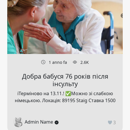
1 anno fa
2.6K
Добра бабуся 76 років після
інсульту
ℹ️Терміново на 13.11.! ✅️Можно зі слабкою
німецькою. Локація: 89195 Staig Ставка 1500
Admin Name
3