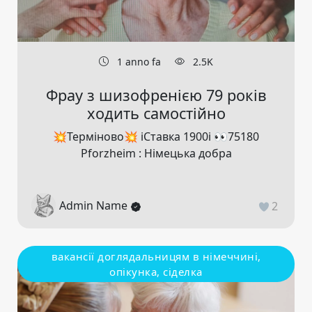
1 anno fa
2.5K
Фрау з шизофренією 79 років
ходить самостійно
💥Терміново💥 ℹ️Ставка 1900ℹ️ 👀75180
Pforzheim : Німецька добра
Admin Name
2
вакансії доглядальницям в німеччині,
опікунка, сіделка