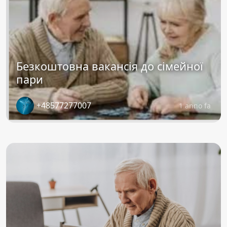
Безкоштовна вакансія до сімейної
пари
+48577277007
1 anno fa