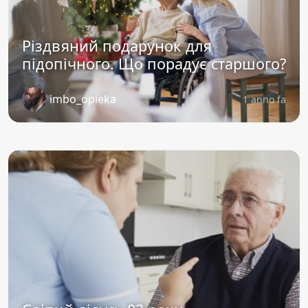
Різдвяний подарунок для
підопічного. Що порадує старшого?
imbo_opieka
1 anno fa