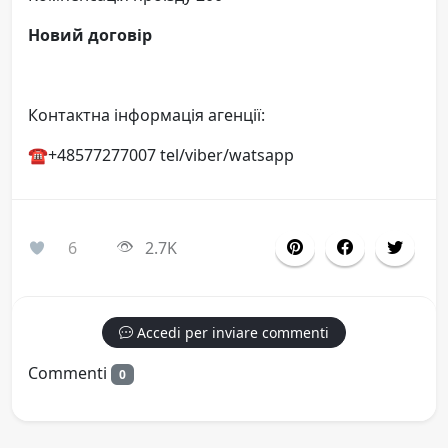
Новий договір
Контактна інформація агенції:
☎️+48577277007 tel/viber/watsapp
6
2.7K
Accedi per inviare commenti
Commenti
0