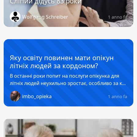
Сліпий дідусь 83 роки
Wolfgang Schreiber
1 anno fa
Яку освіту повинен мати опікун
літніх людей за кордоном?
В останні роки попит на послуги опікунка для
літніх людей неухильно зростає, особливо за к...
imbo_opieka
1 anno fa