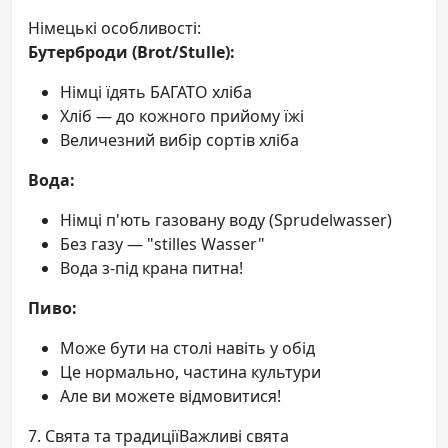
Німецькі особливості:
Бутерброди (Brot/Stulle):
Німці їдять БАГАТО хліба
Хліб — до кожного прийому їжі
Величезний вибір сортів хліба
Вода:
Німці п'ють газовану воду (Sprudelwasser)
Без газу — "stilles Wasser"
Вода з-під крана питна!
Пиво:
Може бути на столі навіть у обід
Це нормально, частина культури
Але ви можете відмовитися!
7. Свята та традиціїВажливі свята