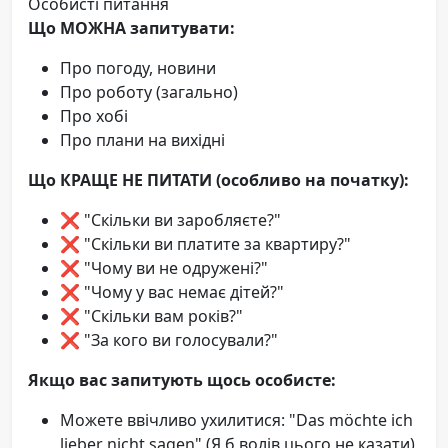
Особисті питання
Що МОЖНА запитувати:
Про погоду, новини
Про роботу (загально)
Про хобі
Про плани на вихідні
Що КРАЩЕ НЕ ПИТАТИ (особливо на початку):
❌ "Скільки ви заробляєте?"
❌ "Скільки ви платите за квартиру?"
❌ "Чому ви не одружені?"
❌ "Чому у вас немає дітей?"
❌ "Скільки вам років?"
❌ "За кого ви голосували?"
Якщо вас запитують щось особисте:
Можете ввічливо ухилитися: "Das möchte ich
lieber nicht sagen" (Я б волів цього не казати)