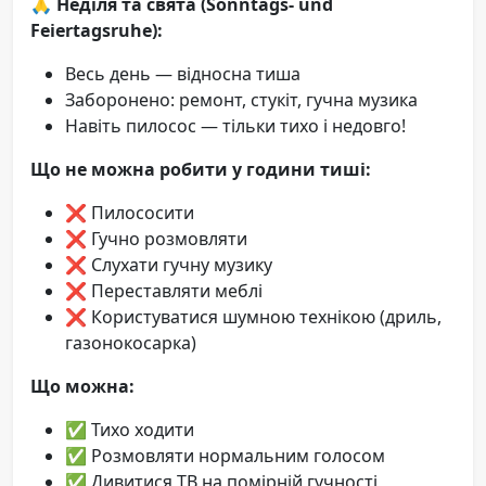
🙏
Неділя та свята (Sonntags- und
Feiertagsruhe):
Весь день — відносна тиша
Заборонено: ремонт, стукіт, гучна музика
Навіть пилосос — тільки тихо і недовго!
Що не можна робити у години тиші:
❌ Пилососити
❌ Гучно розмовляти
❌ Слухати гучну музику
❌ Переставляти меблі
❌ Користуватися шумною технікою (дриль,
газонокосарка)
Що можна:
✅ Тихо ходити
✅ Розмовляти нормальним голосом
✅ Дивитися ТВ на помірній гучності