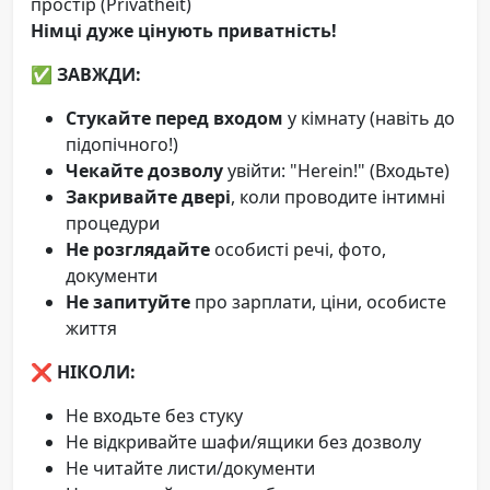
простір (Privatheit)
Німці дуже цінують приватність!
✅
ЗАВЖДИ:
Стукайте перед входом
у кімнату (навіть до
підопічного!)
Чекайте дозволу
увійти: "Herein!" (Входьте)
Закривайте двері
, коли проводите інтимні
процедури
Не розглядайте
особисті речі, фото,
документи
Не запитуйте
про зарплати, ціни, особисте
життя
❌
НІКОЛИ:
Не входьте без стуку
Не відкривайте шафи/ящики без дозволу
Не читайте листи/документи