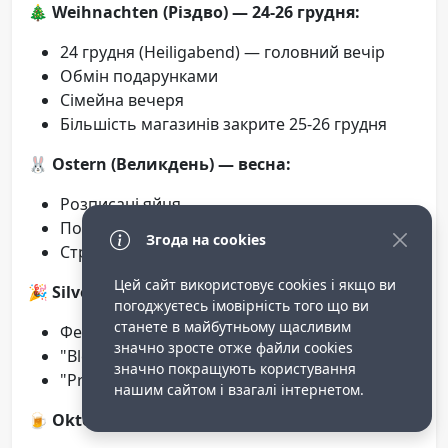
🎄 Weihnachten (Різдво) — 24-26 грудня:
24 грудня (Heiligabend) — головний вечір
Обмін подарунками
Сімейна вечеря
Більшість магазинів закрите 25-26 грудня
🐰 Ostern (Великдень) — весна:
Розписані яйця
Пошук яєць у саду
Згода на cookies
Страви з яйця та ягня
Цей сайт використовує cookies і якщо ви
🎉 Silvester (Новий рік) — 31 грудня:
погоджуєтесь імовірність того що ви
станете в майбутньому щасливим
Феєрверки опівночі
значно зросте отже файли cookies
"Bleigiessen" — ворожіння на свинці
значно покращують користування
"Prost Neujahr!" — З Новим роком!
нашим сайтом і взагалі інтернетом.
🍺 Oktoberfest (жовтень) — Мюнхен: