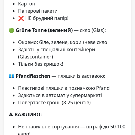
Картон
Паперові пакети
❌ НЕ брудний папір!
🟢
Grüne Tonne (зелений)
— скло (Glas):
Окремо: біле, зелене, коричневе скло
Здають у спеціальні контейнери
(Glascontainer)
Тільки без кришок!
💶
Pfandflaschen
— пляшки із заставою:
Пластикові пляшки з позначкою Pfand
Здаються в автомат у супермаркеті
Повертаєте гроші (8-25 центів)
⚠️ ВАЖЛИВО:
Неправильне сортування — штраф до 50-100
євро!