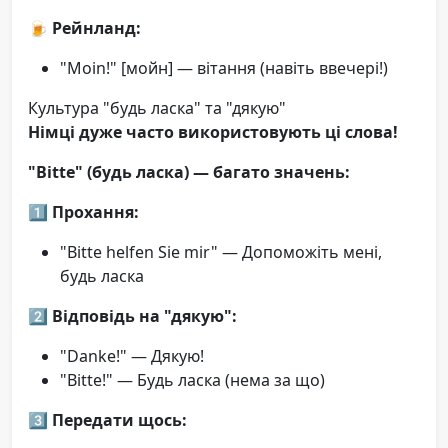
🍺
Рейнланд:
"Moin!" [мойн] — вітання (навіть ввечері!)
Культура "будь ласка" та "дякую"
Німці дуже часто використовують ці слова!
"Bitte" (будь ласка) — багато значень:
1️⃣
Прохання:
"Bitte helfen Sie mir" — Допоможіть мені,
будь ласка
2️⃣
Відповідь на "дякую":
"Danke!" — Дякую!
"Bitte!" — Будь ласка (нема за що)
3️⃣
Передати щось: