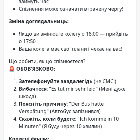
займуть час
Спізнення може означати втрачену чергу!
Зміна доглядальниць:
Якщо ви змінюєте колегу о 18:00 — прийдіть
о 17:50
Ваша колега має свої плани і чекає на вас!
Що робити, якщо спізнюєтеся?
🚨 ОБОВ'ЯЗКОВО:
Зателефонуйте заздалегідь
(не СМС!)
Вибачтеся
: "Es tut mir sehr leid" (Мені дуже
шкода)
Поясніть причину
: "Der Bus hatte
Verspätung" (Автобус запізнився)
Скажіть, коли будете
: "Ich komme in 10
Minuten" (Я буду через 10 хвилин)
Корисні фрази: