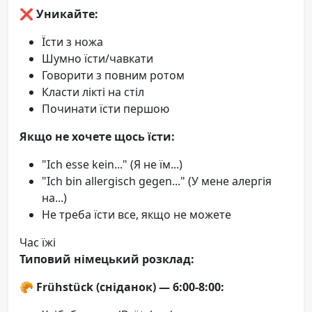
❌
Уникайте:
Їсти з ножа
Шумно їсти/чавкати
Говорити з повним ротом
Класти лікті на стіл
Починати їсти першою
Якщо не хочете щось їсти:
"Ich esse kein..." (Я не їм...)
"Ich bin allergisch gegen..." (У мене алергія
на...)
Не треба їсти все, якщо не можете
Час їжі
Типовий німецький розклад:
🥐
Frühstück (сніданок) — 6:00-8:00: