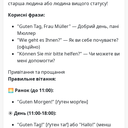
старша людина або людина вищого статусу!
Корисні фрази:
"Guten Tag, Frau Müller" — Добрий день, пані
Мюллер
"Wie geht es Ihnen?" — Як ви себе почуваєте?
(офіційно)
"Können Sie mir bitte helfen?" — Чи можете ви
мені допомогти?
Привітання та прощання
Правильне вітання:
🌅
Ранок (до 11:00):
"Guten Morgen!" [ґутен морґен]
☀️
День (11:00-18:00):
"Guten Tag!" [ґутен таґ] або "Hallo!" (менш