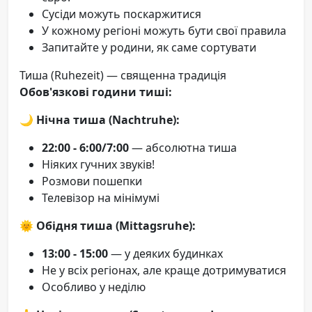
Сусіди можуть поскаржитися
У кожному регіоні можуть бути свої правила
Запитайте у родини, як саме сортувати
Тиша (Ruhezeit) — священна традиція
Обов'язкові години тиші:
🌙
Нічна тиша (Nachtruhe):
22:00 - 6:00/7:00
— абсолютна тиша
Ніяких гучних звуків!
Розмови пошепки
Телевізор на мінімумі
🌞
Обідня тиша (Mittagsruhe):
13:00 - 15:00
— у деяких будинках
Не у всіх регіонах, але краще дотримуватися
Особливо у неділю