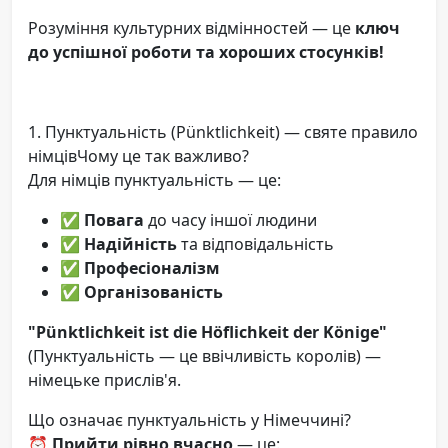
Розуміння культурних відмінностей — це
ключ
до успішної роботи та хороших стосунків!
1. Пунктуальність (Pünktlichkeit) — святе правило
німцівЧому це так важливо?
Для німців пунктуальність — це:
✅
Повага
до часу іншої людини
✅
Надійність
та відповідальність
✅
Професіоналізм
✅
Організованість
"Pünktlichkeit ist die Höflichkeit der Könige"
(Пунктуальність — це ввічливість королів) —
німецьке прислів'я.
Що означає пунктуальність у Німеччині?
⏰ Прийти рівно вчасно
— це: