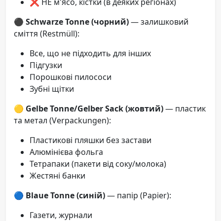
❌ НЕ м'ясо, кістки (в деяких регіонах)
⚫
Schwarze Tonne (чорний)
— залишковий
сміття (Restmüll):
Все, що не підходить для інших
Підгузки
Порошкові пилососи
Зубні щітки
🟡
Gelbe Tonne/Gelber Sack (жовтий)
— пластик
та метал (Verpackungen):
Пластикові пляшки без застави
Алюмінієва фольга
Тетрапаки (пакети від соку/молока)
Жестяні банки
🔵
Blaue Tonne (синій)
— папір (Papier):
Газети, журнали