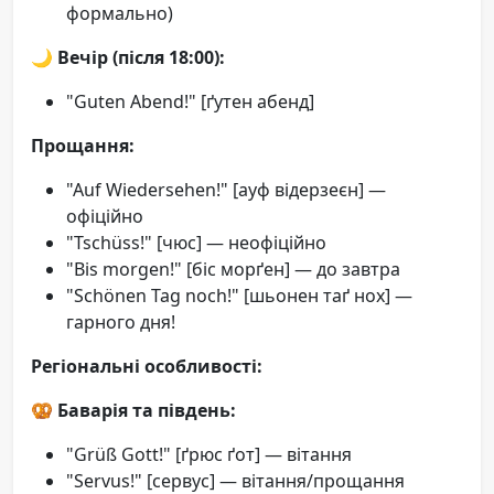
формально)
🌙
Вечір (після 18:00):
"Guten Abend!" [ґутен абенд]
Прощання:
"Auf Wiedersehen!" [ауф відерзеєн] —
офіційно
"Tschüss!" [чюс] — неофіційно
"Bis morgen!" [біс морґен] — до завтра
"Schönen Tag noch!" [шьонен таґ нох] —
гарного дня!
Регіональні особливості:
🥨
Баварія та південь:
"Grüß Gott!" [ґрюс ґот] — вітання
"Servus!" [сервус] — вітання/прощання