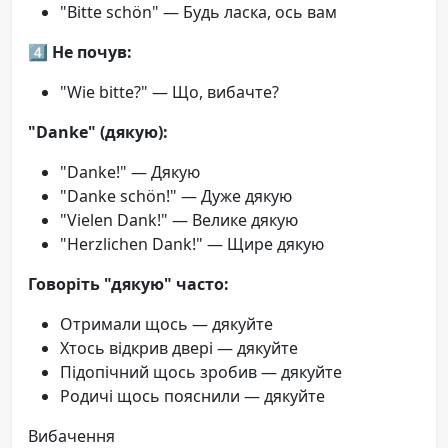
"Bitte schön" — Будь ласка, ось вам
4️⃣
Не почув:
"Wie bitte?" — Що, вибачте?
"Danke" (дякую):
"Danke!" — Дякую
"Danke schön!" — Дуже дякую
"Vielen Dank!" — Велике дякую
"Herzlichen Dank!" — Щире дякую
Говоріть "дякую" часто:
Отримали щось — дякуйте
Хтось відкрив двері — дякуйте
Підопічний щось зробив — дякуйте
Родичі щось пояснили — дякуйте
Вибачення