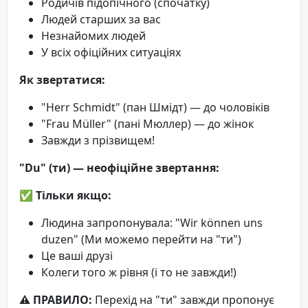
Родичів підопічного (спочатку)
Людей старших за вас
Незнайомих людей
У всіх офіційних ситуаціях
Як звертатися:
"Herr Schmidt" (пан Шмідт) — до чоловіків
"Frau Müller" (пані Мюллер) — до жінок
Завжди з прізвищем!
"Du" (ти) — неофіційне звертання:
✅
Тільки якщо:
Людина запропонувала: "Wir können uns
duzen" (Ми можемо перейти на "ти")
Це ваші друзі
Колеги того ж рівня (і то не завжди!)
⚠️ ПРАВИЛО:
Перехід на "ти" завжди пропонує