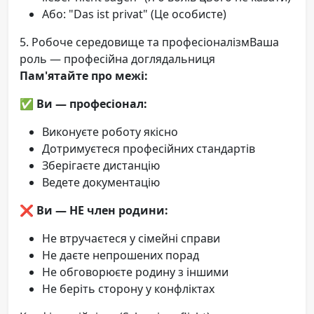
Або: "Das ist privat" (Це особисте)
5. Робоче середовище та професіоналізмВаша
роль — професійна доглядальниця
Пам'ятайте про межі:
✅
Ви — професіонал:
Виконуєте роботу якісно
Дотримуєтеся професійних стандартів
Зберігаєте дистанцію
Ведете документацію
❌
Ви — НЕ член родини:
Не втручаєтеся у сімейні справи
Не даєте непрошених порад
Не обговорюєте родину з іншими
Не беріть сторону у конфліктах