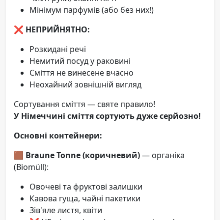
Мінімум парфумів (або без них!)
❌ НЕПРИЙНЯТНО:
Розкидані речі
Немитий посуд у раковині
Сміття не винесене вчасно
Неохайний зовнішній вигляд
Сортування сміття — святе правило!
У Німеччині сміття сортують дуже серйозно!
Основні контейнери:
🟫
Braune Tonne (коричневий)
— органіка
(Biomüll):
Овочеві та фруктові залишки
Кавова гуща, чайні пакетики
Зів'яле листя, квіти