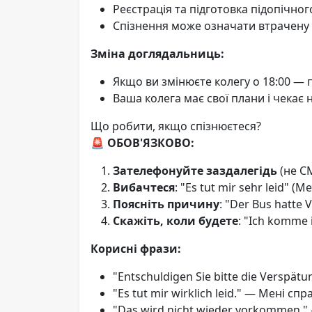
Реєстрація та підготовка підопічног
Спізнення може означати втрачену 
Зміна доглядальниць:
Якщо ви змінюєте колегу о 18:00 — п
Ваша колега має свої плани і чекає н
Що робити, якщо спізнюєтеся?
🚨 ОБОВ'ЯЗКОВО:
Зателефонуйте заздалегідь
(не С
Вибачтеся
: "Es tut mir sehr leid" (
Поясніть причину
: "Der Bus hatte
Скажіть, коли будете
: "Ich komme 
Корисні фрази:
"Entschuldigen Sie bitte die Verspät
"Es tut mir wirklich leid." — Мені сп
"Das wird nicht wieder vorkommen."