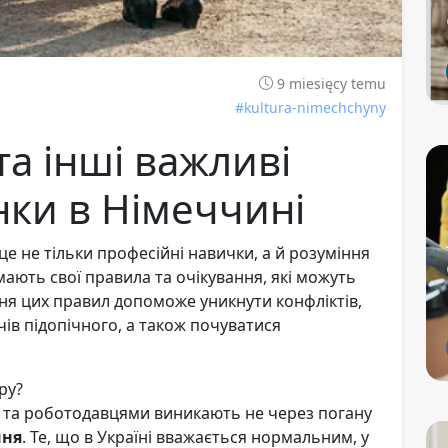
9 miesięcy temu
#kultura-nimechchyny
та інші важливі
нки в Німеччині
е не тільки професійні навички, а й розуміння
мають свої правила та очікування, які можуть
ння цих правил допоможе уникнути конфліктів,
ів підопічного, а також почуватися
ру?
и та роботодавцями виникають не через погану
ння
. Те, що в Україні вважається нормальним, у