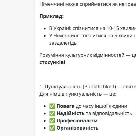
Німеччині може сприйматися як непова
Приклад:
В Україні: спізнитися на 10-15 хвил
У Німеччині: спізнитися на 5 хвили
заздалегідь
Розуміння культурних відмінностей — 
стосунків!
1. Пунктуальність (Pünktlichkeit) — свя
Для німців пунктуальність — це:
✅
Повага
до часу іншої людини
✅
Надійність
та відповідальність
✅
Професіоналізм
✅
Організованість