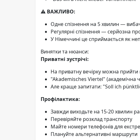
⚠️ ВАЖЛИВО:
Одне спізнення на 5 хвилин — виба
Регулярні спізнення — серйозна пр
У Німеччині це сприймається як неп
Винятки та нюанси:
Приватні зустрічі:
На приватну вечірку можна прийти н
"Akademisches Viertel" (академічна 
Але краще запитати: "Soll ich pünkt
Профілактика:
Завжди виходьте на 15-20 хвилин р
Перевіряйте розклад транспорту
Майте номери телефонів для екстре
Плануйте альтернативні маршрути