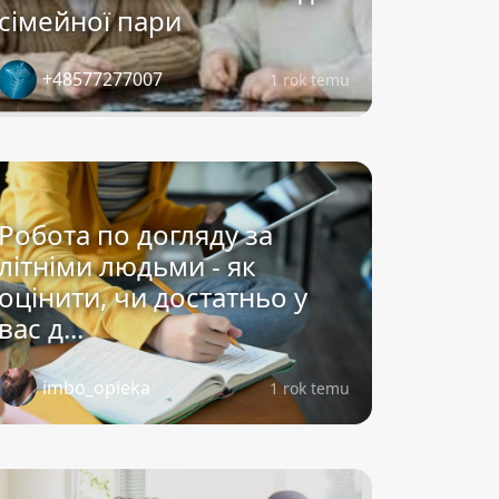
сімейної пари
+48577277007
1 rok temu
Робота по догляду за
літніми людьми - як
оцінити, чи достатньо у
вас д...
imbo_opieka
1 rok temu