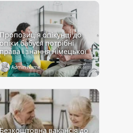
Пропозиція опікунці до
опіки бабуся потрібні
права і знання німецької
Admin Name
1 rok temu
Безкоштовна вакансія до