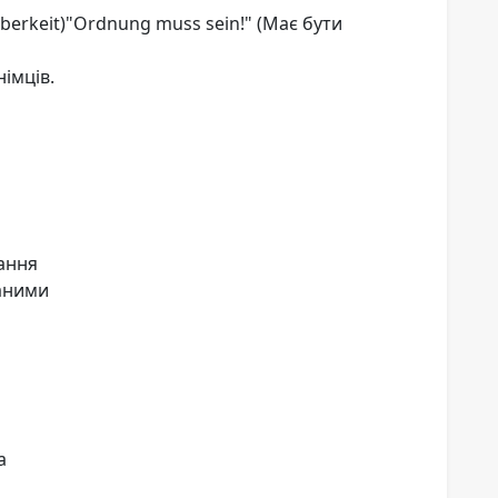
berkeit)"Ordnung muss sein!" (Має бути
німців.
тання
даними
а