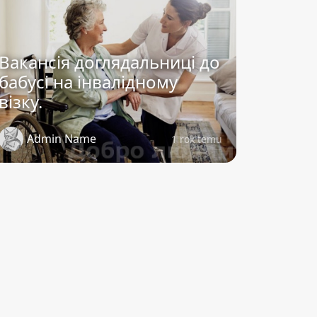
Вакансія доглядальниці до
бабусі на інвалідному
візку.
Admin Name
1 rok temu