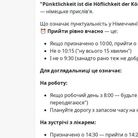
"Pünktlichkeit ist die Höflichkeit der K
— німецьке прислів'я.
Що означає пунктуальність у Німеччині
⏰ Прийти рівно вчасно
— це:
Якщо призначено о 10:00, прийти о 
Не о 10:15 ("ну всього 15 хвилин")
І не о 9:30 (занадто рано теж не добр
Для доглядальниці це означає:
На роботу:
Якщо робочий день з 8:00 — будьте 
переодягаюся")
Плануйте дорогу з запасом часу на 
На зустрічі з лікарем:
Призначено о 14:30 — прийти о 14: