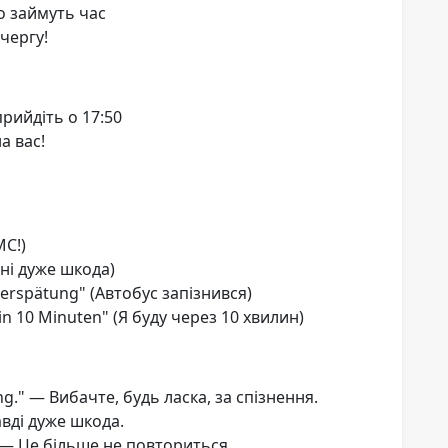
о займуть час
чергу!
рийдіть о 17:50
а вас!
МС!)
Мені дуже шкода)
 Verspätung" (Автобус запізнився)
in 10 Minuten" (Я буду через 10 хвилин)
ung." — Вибачте, будь ласка, за спізнення.
равді дуже шкода.
 — Це більше не повториться.