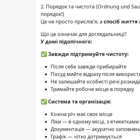
2. Порядок та чистота (Ordnung und Sau
порядок!)
Це не просто прислів'я, а
спосіб життя
Що це означає для доглядальниці?
У домі підопічного:
✅
Завжди підтримуйте чистоту:
Після себе завжди прибирайте
Посуд мийте відразу після викорис
Не залишайте особисті речі розки
Тримайте робоче місце в порядку
✅
Система та організація:
Кожна річ має своє місце
Ліки — в одному місці, з етикетками
Документація — акуратно заповнен
Графік — чітко дотримується