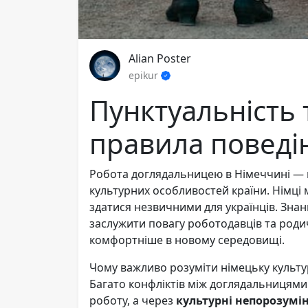
Alian Poster
epikur
Пунктуальність 
правила поведі
Робота доглядальницею в Німеччині — ц
культурних особливостей країни. Німці 
здатися незвичними для українців. Зна
заслужити повагу роботодавців та родич
комфортніше в новому середовищі.
Чому важливо розуміти німецьку культу
Багато конфліктів між доглядальницям
роботу, а через
культурні непорозумі