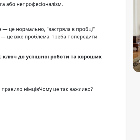
га або непрофесіоналізм.
ин — це нормально, "застряла в пробці"
н — це вже проблема, треба попередити
це
ключ до успішної роботи та хороших
те правило німцівЧому це так важливо?