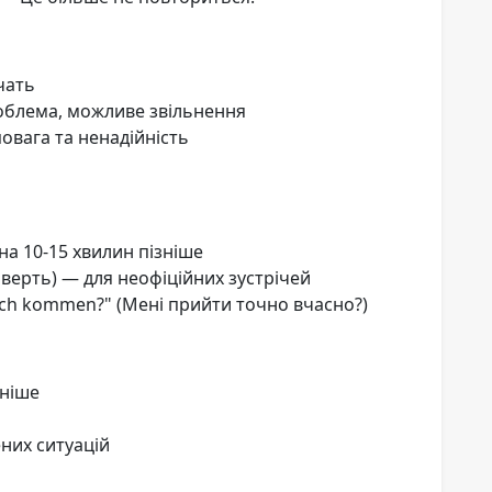
чать
облема, можливе звільнення
овага та ненадійність
а 10-15 хвилин пізніше
чверть) — для неофіційних зустрічей
lich kommen?" (Мені прийти точно вчасно?)
аніше
них ситуацій