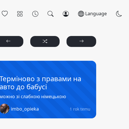
Language
Терміново з правами на
авто до бабусі
можно зі слабкою німецькою
imbo_opieka
1 rok temu