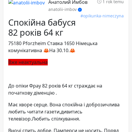
Анатолий Имбов
1 rok temu
anatolii-imbov
#opikunka-nimeczyna
Спокійна бабуся
82 років 64 кг
75180 Pforzheim Ставка 1650 Німецька
комунікативна 🦀На 30.10.🦀
Вже неактуальна
До опіки Фрау 82 років 64 кг страждає на
початкову діменцію .
Має хворе серце. Вона спокійна і доброзичлива
любить читати газети,дивитись
телевізор.Любить спілкування.
Вночі спить добре. Памперси не носить. Поряд