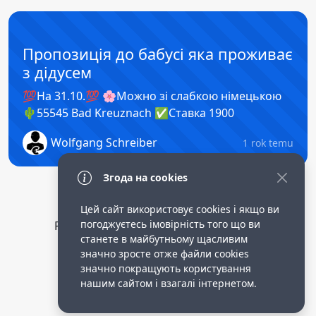
Пропозиція до бабусі яка проживає
з дідусем
💯На 31.10.💯 🌸Можно зі слабкою німецькою
🌵55545 Bad Kreuznach ✅️Ставка 1900
Wolfgang Schreiber
1 rok temu
Згода на cookies
Цей сайт використовує cookies і якщо ви
погоджуєтесь імовірність того що ви
Privacy Policy
public terms of service
станете в майбутньому щасливим
Робота опікункою в німеччині.
значно зросте отже файли cookies
значно покращують користування
нашим сайтом і взагалі інтернетом.