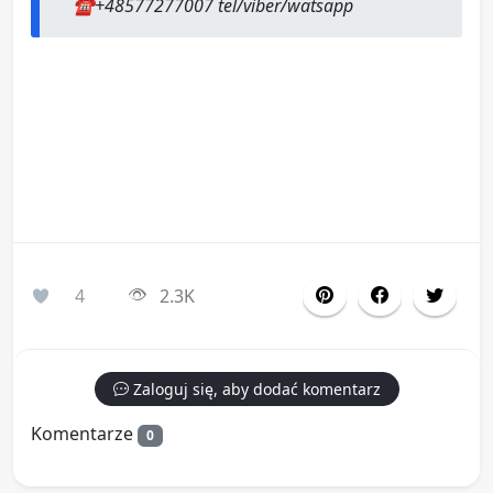
☎️+48577277007 tel/viber/watsapp
4
2.3K
Zaloguj się, aby dodać komentarz
Komentarze
0