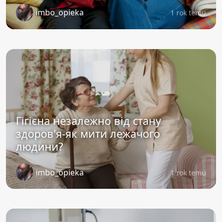
imbo_opieka
1 rok temu
Гігієна незалежно від стану
здоров'я-як мити лежачого
людини?
imbo_opieka
1 rok temu