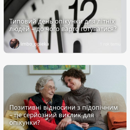
Типовий день опікунки для літніх
людей – до чого варто готуватися?
imbo_opieka
1 rok temu
Позитивні відносини з підопічним
– це серйозний виклик для
опікунки?