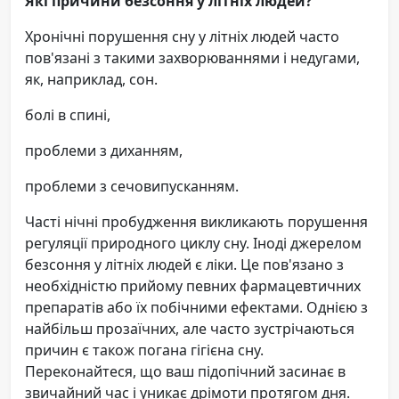
Які причини безсоння у літніх людей?
Хронічні порушення сну у літніх людей часто
пов'язані з такими захворюваннями і недугами,
як, наприклад, сон.
болі в спині,
проблеми з диханням,
проблеми з сечовипусканням.
Часті нічні пробудження викликають порушення
регуляції природного циклу сну. Іноді джерелом
безсоння у літніх людей є ліки. Це пов'язано з
необхідністю прийому певних фармацевтичних
препаратів або їх побічними ефектами. Однією з
найбільш прозаїчних, але часто зустрічаються
причин є також погана гігієна сну.
Переконайтеся, що ваш підопічний засинає в
звичайний час і уникає дрімоти протягом дня.