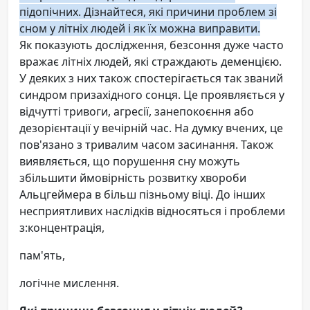
підопічних. Дізнайтеся, які причини проблем зі
сном у літніх людей і як їх можна виправити.
Як показують дослідження, безсоння дуже часто
вражає літніх людей, які страждають деменцією.
У деяких з них також спостерігається так званий
синдром призахідного сонця. Це проявляється у
відчутті тривоги, агресії, занепокоєння або
дезорієнтації у вечірній час. На думку вчених, це
пов'язано з тривалим часом засинання. Також
виявляється, що порушення сну можуть
збільшити ймовірність розвитку хвороби
Альцгеймера в більш пізньому віці. До інших
несприятливих наслідків відносяться і проблеми
з:концентрація,
пам'ять,
логічне мислення.