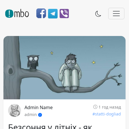
Admin Name
1 год назад
#statti-dogliad
admin
Безсоння у літніх - як