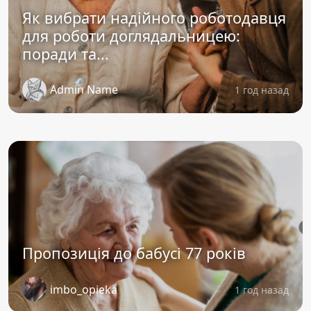
Як вибрати надійного роботодавця
для роботи доглядальницею:
поради та...
Admin Name
1 год назад
Пропозиція до бабусі 77 років
imbo_opieka
1 год назад