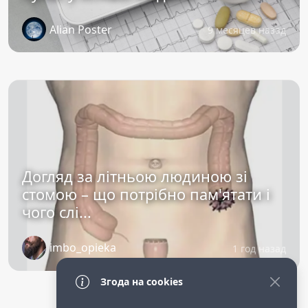
Alian Poster
9 месяцев назад
Догляд за літньою людиною зі
стомою – що потрібно пам'ятати і
чого слі...
imbo_opieka
1 год назад
Згода на cookies