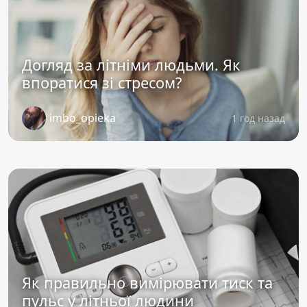
Догляд за літніми людьми. Як
впоратися зі стресом?
imbo_opieka
1 год назад
Як правильно вимірювати тиск та
пульс у літньої людини