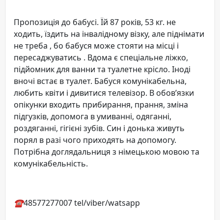
Пропозиція до бабусі. Їй 87 років, 53 кг. не
ходить, їздить на інвалідному візку, але піднімати
не треба , бо бабуся може стояти на місці і
пересаджуватись . Вдома є спеціальне ліжко,
підйомник для ванни та туалетне крісло. Іноді
вночі встає в туалет. Бабуся комунікабельна,
любить квіти і дивитися телевізор. В обов’язки
опікунки входить прибирання, прання, зміна
підгузків, допомога в умиванні, одяганні,
роздяганні, гігієні зубів. Син і донька живуть
порял в разі чого приходять на допомогу.
Потрібна доглядальниця з німецькою мовою та
комунікабельність.
☎️
48577277007 tel/viber/watsapp