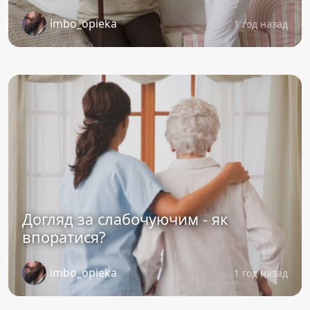
imbo_opieka
1 год назад
Догляд за слабочуючим - як
впоратися?
imbo_opieka
1 год назад