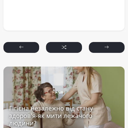
Гігієна незалежно від стану
здоров'я-як мити лежачого
людини?