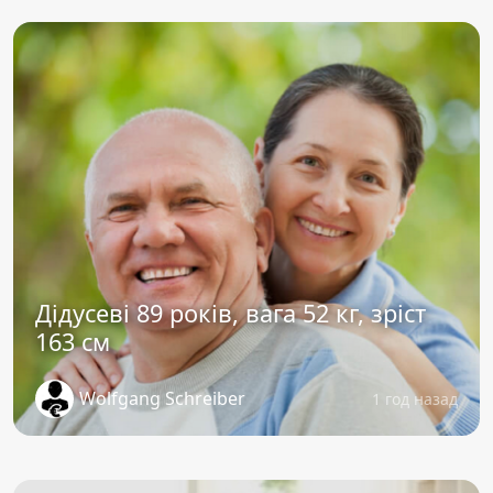
Дідусеві 89 років, вага 52 кг, зріст
163 см
Wolfgang Schreiber
1 год назад