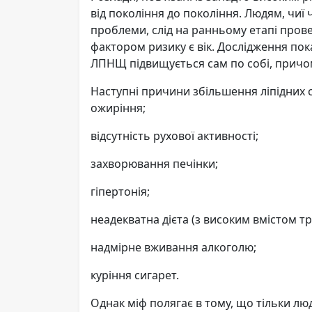
від покоління до покоління. Людям, чиї 
проблеми, слід на ранньому етапі пров
фактором ризику є вік. Дослідження пок
ЛПНЩ підвищується сам по собі, причом
Наступні причини збільшення ліпідних 
ожиріння;
відсутність рухової активності;
захворювання печінки;
гіпертонія;
неадекватна дієта (з високим вмістом тр
надмірне вживання алкоголю;
куріння сигарет.
Однак міф полягає в тому, що тільки л