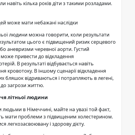
и навіть кілька років діти з такими розладами.
дей може мати небажані наслідки
ньої людини можна говорити, коли результати
Результатом цього є підвищений ризик серцевого
к або аневризми черевної аорти. Густий
 може привести до відкладення
терій. В результаті відбувається навіть
ня кровотоку. В іншому сценарії відкладення
их бляшок відриваються і потрапляють в легені,
, до загрози життю.
чя літньої людини
 людьми в Німеччині, майте на увазі той факт,
уть мати проблеми з підвищеним холестерином.
я легкозасвоювану і здорову дієту.