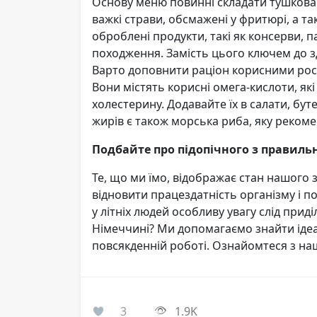
Основу меню повинні складати тушкован
важкі страви, обсмажені у фритюрі, а та
оброблені продукти, такі як консерви, 
походження. Замість цього ключем до зд
Варто доповнити раціон корисними рос
Вони містять корисні омега-кислоти, я
холестерину. Додавайте їх в салати, б
жирів є також морська риба, яку рекомен
Подбайте про підопічного з правиль
Те, що ми їмо, відображає стан нашого з
відновити працездатність організму і п
у літніх людей особливу увагу слід при
Німеччині? Ми допомагаємо знайти ідеа
повсякденній роботі. Ознайомтеся з н
3
1.9K