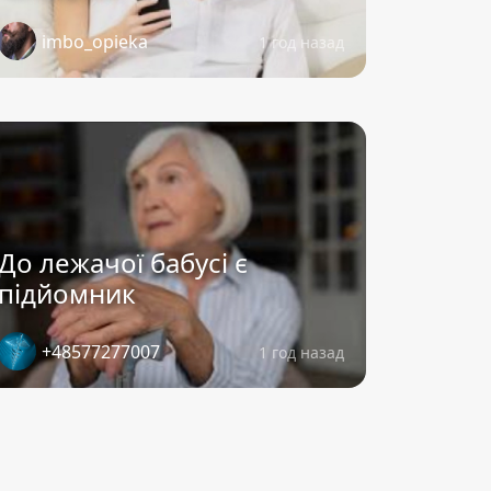
imbo_opieka
1 год назад
До лежачої бабусі є
підйомник
+48577277007
1 год назад