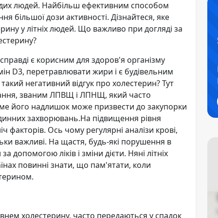
лодих людей. Найбільш ефективним способом
ння більшої дози активності. Дізнайтеся, яке
ину у літніх людей. Що важливо при догляді за
естерину?
правді є корисним для здоров'я організму
амін D3, перетравлювати жири і є будівельним
 такий негативний відгук про холестерин? Тут
днання, званим ЛПВЩ і ЛПНЩ, який часто
ме його надлишок може призвести до закупорки
удинних захворювань.На підвищення рівня
іч факторів. Ось чому регулярні аналізи крові,
ьки важливі. На щастя, будь-які порушення в
 допомогою ліків і зміни дієти. Няні літніх
аїнах повинні знати, що пам'ятати, коли
терином.
рівнем холестерину, часто передаються у спадок