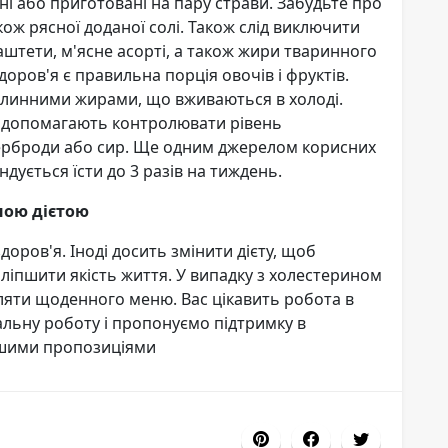
і або приготовані на пару страви. Забудьте про
кож рясної доданої солі. Також слід виключити
паштети, м'ясне асорті, а також жири тваринного
оров'я є правильна порція овочів і фруктів.
линними жирами, що вживаються в холоді.
кі допомагають контролювати рівень
утерброди або сир. Ще одним джерелом корисних
дується їсти до 3 разів на тиждень.
ною дієтою
доров'я. Іноді досить змінити дієту, щоб
оліпшити якість життя. У випадку з холестерином
діляти щоденного меню. Вас цікавить робота в
льну роботу і пропонуємо підтримку в
ашими пропозиціями