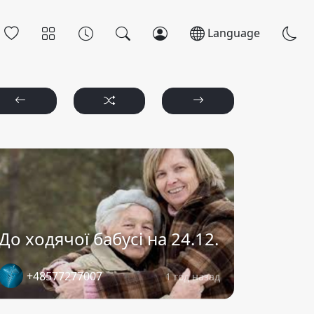
Language
До ходячої бабусі на 24.12.
+48577277007
1 год назад