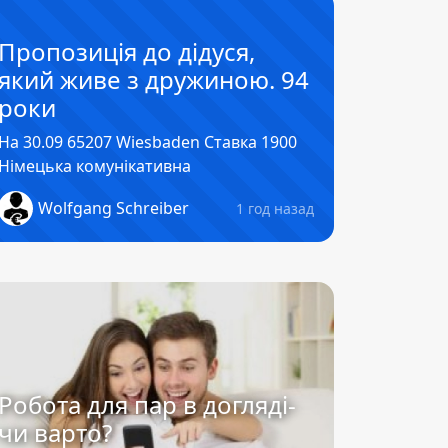
Пропозиція до дідуся,
який живе з дружиною. 94
роки
На 30.09 65207 Wiesbaden Ставка 1900
Німецька комунікативна
Wolfgang Schreiber
1 год назад
Робота для пар в догляді-
чи варто?