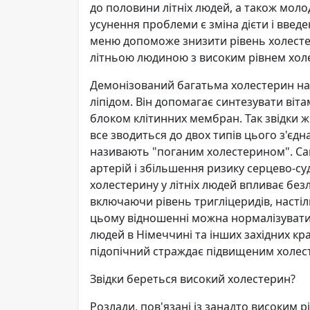
до половини літніх людей, а також мо
усунення проблеми є зміна дієти і введе
меню допоможе знизити рівень холестер
літньою людиною з високим рівнем хол
Демонізований багатьма холестерин нас
ліпідом. Він допомагає синтезувати віт
блоком клітинних мембран. Так звідки ж
все зводиться до двох типів цього з'є
називають "поганим холестерином". Са
артерій і збільшення ризику серцево-с
холестерину у літніх людей впливає безл
включаючи рівень тригліцеридів, настіл
цьому відношенні можна нормалізувати за
людей в Німеччині та інших західних кр
підопічний страждає підвищеним холес
Звідки береться високий холестерин?
Розлади, пов'язані із занадто високим 