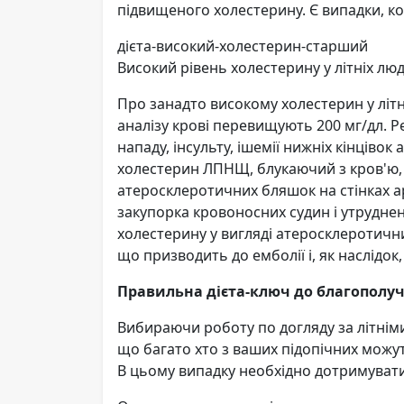
підвищеного холестерину. Є випадки, кол
дієта-високий-холестерин-старший
Високий рівень холестерину у літніх лю
Про занадто високому холестерин у літ
аналізу крові перевищують 200 мг/дл. 
нападу, інсульту, ішемії нижніх кінціво
холестерин ЛПНЩ, блукаючий з кров'ю,
атеросклеротичних бляшок на стінках ар
закупорка кровоносних судин і утруднен
холестерину у вигляді атеросклеротичн
що призводить до емболії і, як наслідок
Правильна дієта-ключ до благополуч
Вибираючи роботу по догляду за літніми
що багато хто з ваших підопічних мож
В цьому випадку необхідно дотримуватис