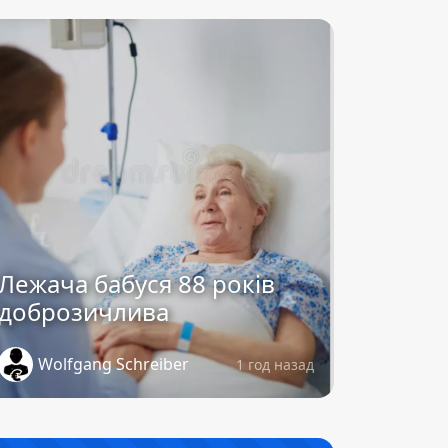
Лежача бабуся 88 років
доброзичлива
Wolfgang Schreiber
1 год назад