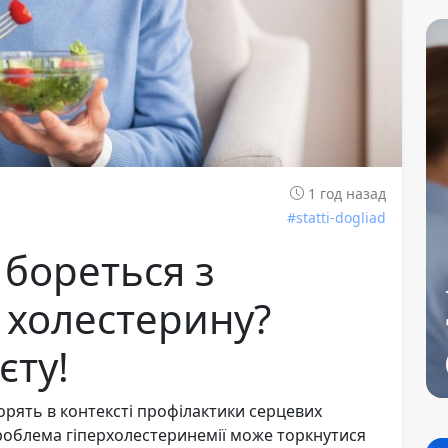
1 год назад
#statti-dogliad
 бореться з
 холестерину?
єту!
рять в контексті профілактики серцевих
проблема гіперхолестеринемії може торкнутися