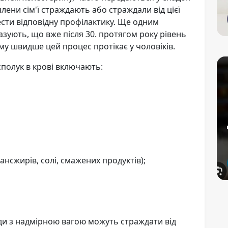
члени сім'ї страждають або страждали від цієї
ести відповідну профілактику. Ще одним
азують, що вже після 30. протягом року рівень
у швидше цей процес протікає у чоловіків.
сполук в крові включають:
ансжирів, солі, смажених продуктів);
юди з надмірною вагою можуть страждати від