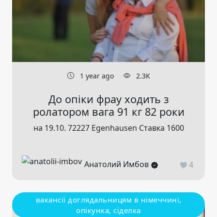
1 year ago
2.3K
До опіки фрау ходить з
ролатором вага 91 кг 82 роки
на 19.10. 72227 Egenhausen Ставка 1600
Анатолий Имбов
4
вакансії доглядальницям в німеччині,
опікунка, сіделка