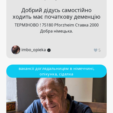
Добрий дідусь самостійно
ходить має початкову деменцію
ТЕРМІНОВО ! 75180 Pforzheim Ставка 2000
Добра німецька.
imbo_opieka
5
вакансії доглядальницям в німеччині,
опікунка, сіделка