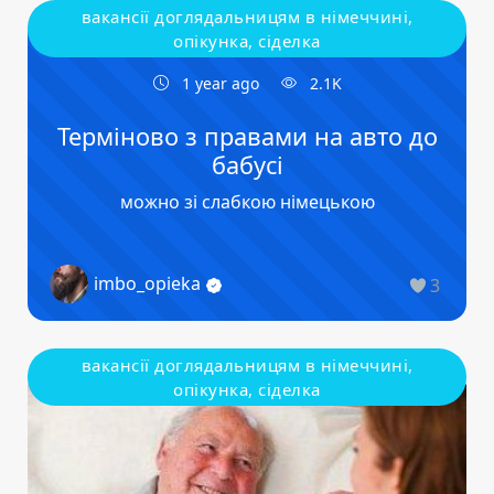
вакансії доглядальницям в німеччині,
опікунка, сіделка
1 year ago
2.1K
Терміново з правами на авто до
бабусі
можно зі слабкою німецькою
imbo_opieka
3
вакансії доглядальницям в німеччині,
опікунка, сіделка