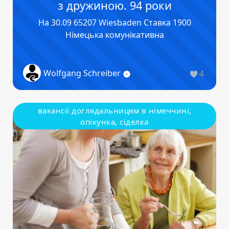
з дружиною. 94 роки
На 30.09 65207 Wiesbaden Ставка 1900
Німецька комунікативна
Wolfgang Schreiber
4
вакансії доглядальницям в німеччині,
опікунка, сіделка