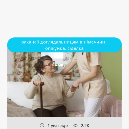
вакансії доглядальницям в німеччині,
опікунка, сіделка
1 year ago
2.2K