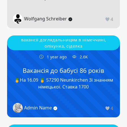
Wolfgang Schreiber
4
вакансії доглядальницям в німеччині,
опікунка, сіделка
1 year ago
2.6K
Вакансія до бабусі 86 років
🍍На 16.09 🍍 57290 Neunkirchen Зі знанням
німецької. Ставка 1700
Admin Name
4