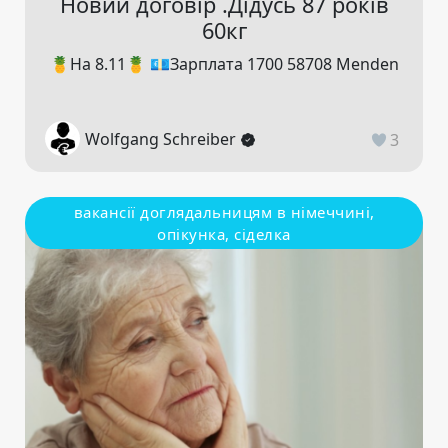
Новий договір .Дідусь 87 років
60кг
🍍На 8.11🍍 💶Зарплата 1700 58708 Menden
Wolfgang Schreiber
3
вакансії доглядальницям в німеччині,
опікунка, сіделка