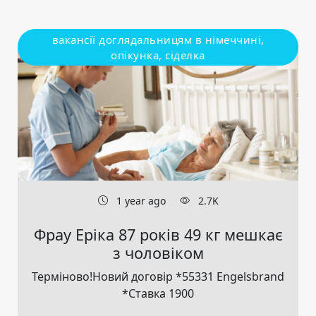
вакансії доглядальницям в німеччині,
опікунка, сіделка
1 year ago
2.7K
Фрау Еріка 87 років 49 кг мешкає
з чоловіком
Терміново!Новий договір *55331 Engelsbrand
*Ставка 1900