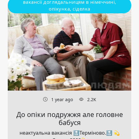
вакансії доглядальницям в німеччині,
опікунка, сіделка
1 year ago
2.2K
До опіки подружжя але головне
бабуся
неактуальна вакансія 🔝Терміново.🔝 💫