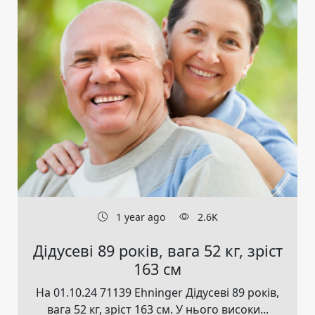
1 year ago
2.6K
Дідусеві 89 років, вага 52 кг, зріст
163 см
На 01.10.24 71139 Ehninger Дідусеві 89 років,
вага 52 кг, зріст 163 см. У нього високи...