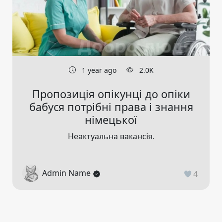
1 year ago
2.0K
Пропозиція опікунці до опіки
бабуся потрібні права і знання
німецької
Неактуальна вакансія.
Admin Name
4