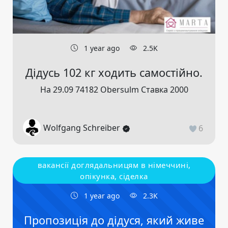
1 year ago
2.5K
Дідусь 102 кг ходить самостійно.
На 29.09 74182 Obersulm Ставка 2000
Wolfgang Schreiber
6
вакансії доглядальницям в німеччині,
опікунка, сіделка
1 year ago
2.3K
Пропозиція до дідуся, який живе