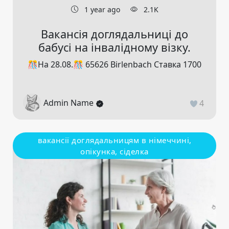
1 year ago
2.1K
Вакансія доглядальниці до
бабусі на інвалідному візку.
🎊На 28.08.🎊 65626 Birlenbach Ставка 1700
Admin Name
4
вакансії доглядальницям в німеччині,
опікунка, сіделка