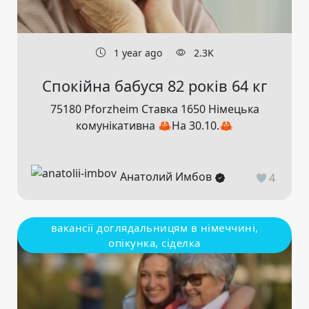
1 year ago
2.3K
Спокійна бабуся 82 років 64 кг
75180 Pforzheim Ставка 1650 Німецька
комунікативна 🦀На 30.10.🦀
Анатолий Имбов
4
вакансії доглядальницям в німеччині,
опікунка, сіделка