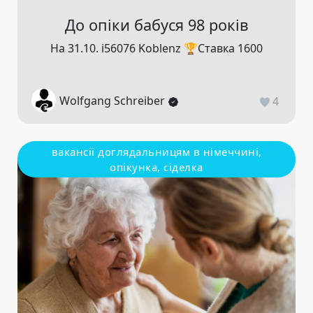
До опіки бабуся 98 років
На 31.10. ℹ️56076 Koblenz 🏆Ставка 1600
Wolfgang Schreiber
4
вакансії доглядальницям в німеччині,
опікунка, сіделка