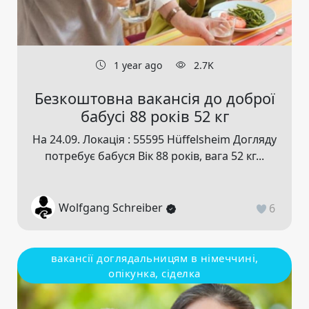
1 year ago
2.7K
Безкоштовна вакансія до доброї
бабусі 88 років 52 кг
На 24.09. Локація : 55595 Hüffelsheim Догляду
потребує бабуся Вік 88 років, вага 52 кг...
Wolfgang Schreiber
6
вакансії доглядальницям в німеччині,
опікунка, сіделка