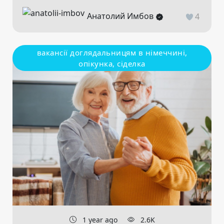
Анатолий Имбов
4
вакансії доглядальницям в німеччині,
опікунка, сіделка
1 year ago
2.6K