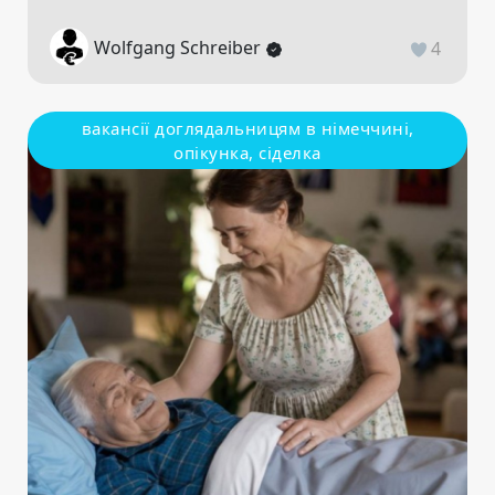
Wolfgang Schreiber
4
вакансії доглядальницям в німеччині,
опікунка, сіделка