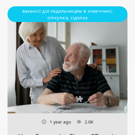
вакансії доглядальницям в німеччині,
опікунка, сіделка
1 year ago
2.0K