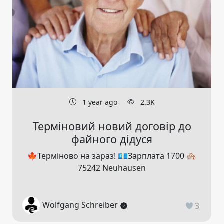
1 year ago
2.3K
Терміновий новий договір до
файного дідуся
🍁Терміново на зараз! 💶Зарплата 1700 🏘️
75242 Neuhausen
Wolfgang Schreiber
3