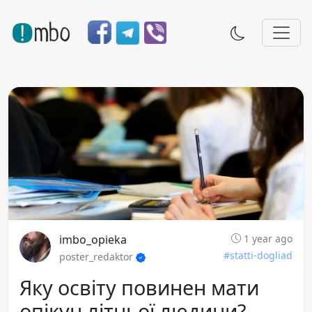
imbo_opieka
1 year ago
#statti-dogliad
poster_redaktor
Яку освіту повинен мати
опікун літньої людини?