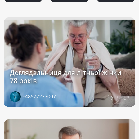
Доглядальниця для літньої жінки
78 років
+48577277007
1 year ago