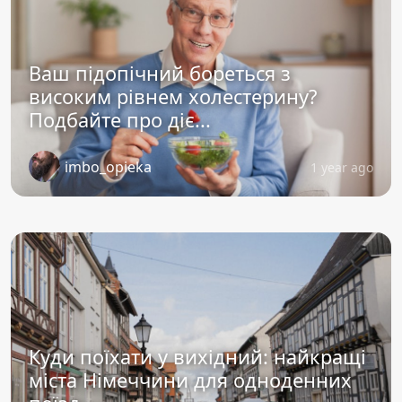
Ваш підопічний бореться з
високим рівнем холестерину?
Подбайте про діє...
imbo_opieka
1 year ago
Куди поїхати у вихідний: найкращі
міста Німеччини для одноденних