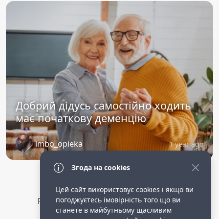
Добрий дідусь самостійно ходить
має початкову деменцію
imbo_opieka
1 year ago
Згода на cookies
Цей сайт використовує cookies і якщо ви
погоджуєтесь імовірність того що ви
Privacy Policy
public terms of service
станете в майбутньому щасливим