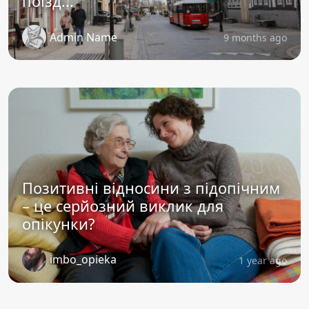
поїзд...
Admin Name
9 months ago
Позитивні відносини з підопічним
– це серйозний виклик для
опікунки?
imbo_opieka
1 year ago