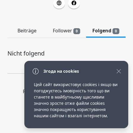
Beiträge
Follower
Folgend
0
0
Nicht folgend
Згода на cookies
Цей сайт використовує cookies і якщо ви
погоджуєтесь імовірність того що ви
Privacy Policy
public terms of service
станете в майбутньому щасливим
Робота опікункою в німеччині.
значно зросте отже файли cookies
значно покращують користування
нашим сайтом і взагалі інтернетом.