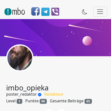
imbo_opieka
poster_redaktor
Redakteur
Level
Punkte
Gesamte Beiträge
1
96
65