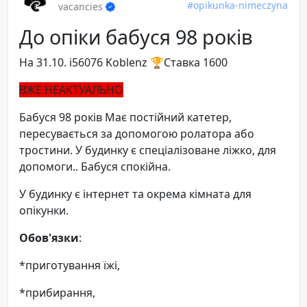
#opikunka-nimeczyna
vacancies
До опіки бабуся 98 років
На 31.10. ℹ️56076 Koblenz 🏆Ставка 1600
ВЖЕ НЕАКТУАЛЬНО
Бабуся 98 років Має постійний катетер,
пересувається за допомогою ролатора або
тростини. У будинку є спеціалізоване ліжко, для
допомоги.. Бабуся спокійна.
У будинку є інтернет та окрема кімната для
опікунки.
Обов'язки
:
*приготування їжі,
*прибирання,