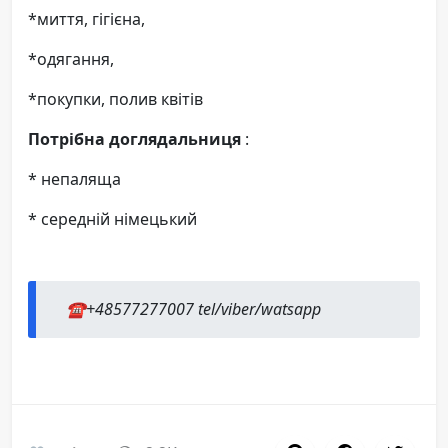
*миття, гігієна,
*одягання,
*покупки, полив квітів
Потрібна доглядальниця
:
* непаляща
* середній німецький
☎️+48577277007 tel/viber/watsapp