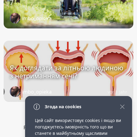
7
imbo_opieka
vor 1 Jahr
Як доглядати за літньою людиною
з нетриманням сечі?
imbo_opieka
vor 1 Jahr
Згода на cookies
Цей сайт використовує cookies і якщо ви
погоджуєтесь імовірність того що ви
Privacy Policy
public terms of service
станете в майбутньому щасливим