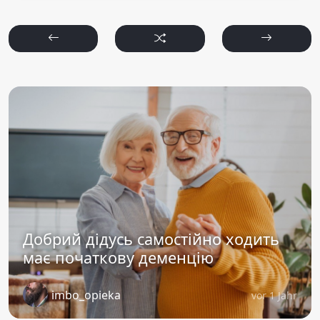
Добрий дідусь самостійно ходить
має початкову деменцію
imbo_opieka
vor 1 Jahr