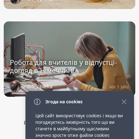
Робота для вчителів у відпустці-
догляд в Німеччині
imbo_opieka
vor 1 Jahr
Згода на cookies
Цей сайт використовує cookies і якщо ви
погоджуєтесь імовірність того що ви
Privacy Policy
public terms of service
станете в майбутньому щасливим
Робота опікункою в німеччині.
значно зросте отже файли cookies