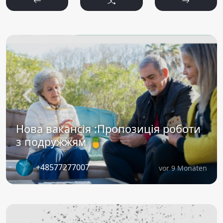
Нова вакансія :Пропозиція роботи
з подружжям 🍍
+48577277007
vor 9 Monaten