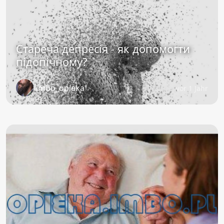
Стареча депресія - як допомогти
підопічному?
imbo_opieka
vor 1 Jahr