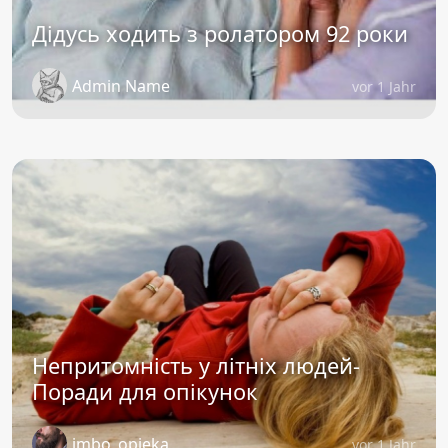
Дідусь ходить з ролатором 92 роки
Admin Name
vor 1 Jahr
Непритомність у літніх людей-
Поради для опікунок
imbo_opieka
vor 1 Jahr