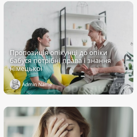
Пропозиція опікунці до опіки
бабуся потрібні права і знання
німецької
Admin Name
vor 1 Jahr