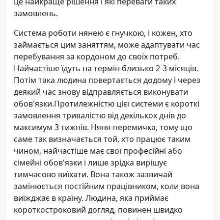
це найкраще рішення і які переваги таких
замовлень.
Система роботи нянею є гнучкою, і кожен, хто
займається цим заняттям, може адаптувати час
перебування за кордоном до своїх потреб.
Найчастіше їдуть на термін близько 2-3 місяців.
Потім така людина повертається додому і через
деякий час знову відправляється виконувати
обов'язки.Протилежністю цієї системи є короткі
замовлення тривалістю від декількох днів до
максимум 3 тижнів. Няня-перемичка, тому що
саме так визначається той, хто працює таким
чином, найчастіше має свої професійні або
сімейні обов'язки і лише зрідка вирішує
тимчасово виїхати. Вона також зазвичай
замінюється постійним працівником, коли вона
виїжджає в країну. Людина, яка приймає
короткостроковий догляд, повинен швидко