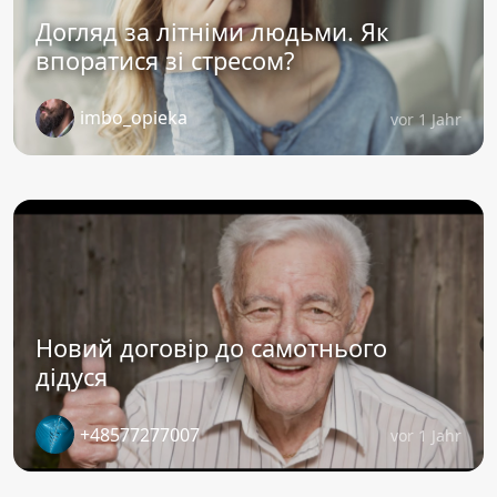
Догляд за літніми людьми. Як
впоратися зі стресом?
imbo_opieka
vor 1 Jahr
Новий договір до самотнього
дідуся
+48577277007
vor 1 Jahr