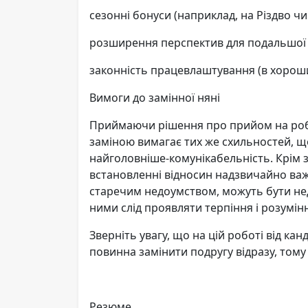
сезонні бонуси (наприклад, на Різдво чи
розширення перспектив для подальшої р
законність працевлаштування (в хороши
Вимоги до замінної няні
Приймаючи рішення про прийом на робот
заміною вимагає тих же схильностей, що 
найголовніше-комунікабельність. Крім зн
встановленні відносин надзвичайно важ
старечим недоумством, можуть бути недо
ними слід проявляти терпіння і розумін
Зверніть увагу, що на цій роботі від кан
повинна замінити подругу відразу, тому 
Резюме