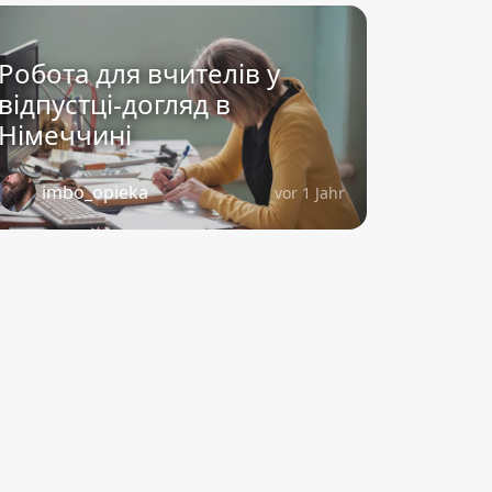
Робота для вчителів у
відпустці-догляд в
Німеччині
imbo_opieka
vor 1 Jahr