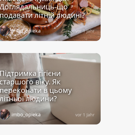
Доглядальниць-що
подавати літній людині?
imbo_opieka
vor 1 Jahr
Підтримка гігієни
старшого віку. Як
переконати в цьому
літньої людини?
imbo_opieka
vor 1 Jahr