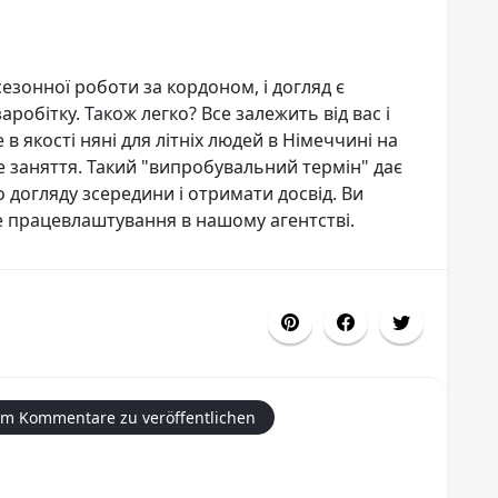
сезонної роботи за кордоном, і догляд є
бітку. Також легко? Все залежить від вас і
 в якості няні для літніх людей в Німеччині на
це заняття. Такий "випробувальний термін" дає
 догляду зсередини і отримати досвід. Ви
е працевлаштування в нашому агентстві.
um Kommentare zu veröffentlichen