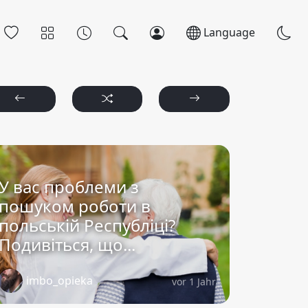
Language
У вас проблеми з
пошуком роботи в
польській Республіці?
Подивіться, що...
imbo_opieka
vor 1 Jahr