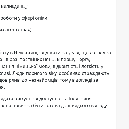
 Великдень);
оботи у сфері опіки;
х агентствах).
у в Німеччині, слід мати на увазі, що догляд за
і в разі постійних нянь. В першу чергу,
ання німецької мови, відкритість і легкість у
ливі. Люди похилого віку, особливо страждають
вірливі до незнайомців, тому в догляді за
ня.
дидата очікується доступність. Іноді няня
вона повинна бути готова до швидкого від'їзду.