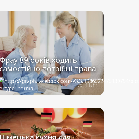
Фрау 89 років ходить
самостійно потрібні права
vor 1 Jahr
Німецька кухня для