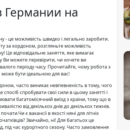
в Германии на
у - це можливість швидко і легально заробити.
ту за кордоном, розгляньте можливість
у! Це відповідальне заняття, яке вимагає
у Ви можете перевірити, чи хочете ви
валого періоду часу. Прочитайте, чому робота з
и може бути ідеальною для вас!
доном, часто виникає невпевненість в тому, чого
це спосіб спробувати свої сили в цьому занятті і
нювати багатомісячний виїзд з країни, тому що в
валістю від декількох днів до декількох тижнів.
почати.Чи є вакансії в якості няні для літніх
чатківців? Звичайно, ні! Для багатьох це
, під час курортного сезону. Часто замовлення