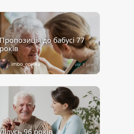
Пропозиція до бабусі 77
років
imbo_opieka
vor 1 Jahr
Дідусь 96 років