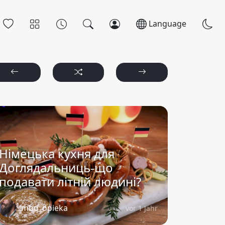
Language
Німецька кухня для
Доглядальниць-що
подавати літній людині?
imbo_opieka
vor 1 Jahr