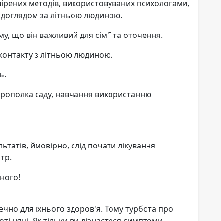
ірених методів, використовуваних психологами,
я доглядом за літньою людиною.
у, що він важливий для сім'ї та оточення.
контакту з літньою людиною.
ь.
,прополка саду, навчання використанню
ьтатів, ймовірно, слід почати лікування
тр.
ного!
чно для їхнього здоров'я. Тому турбота про
ті няні. Як тільки ви дізнаєтеся симптоми