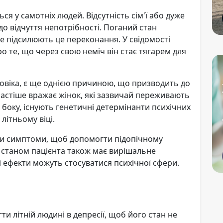
ся у самотніх людей. Відсутність сім'ї або дуже
до відчуття непотрібності. Поганий стан
ше підсилюють це переконання. У свідомості
 те, що через свою неміч він стає тягарем для
овіка, є ще однією причиною, що призводить до
 частіше вражає жінок, які зазвичай переживають
го боку, існують генетичні детермінанти психічних
літньому віці.
ати симптоми, щоб допомогти підопічному
м станом пацієнта також має вирішальне
і ефекти можуть стосуватися психічної сфери.
и літній людині в депресії, щоб його стан не