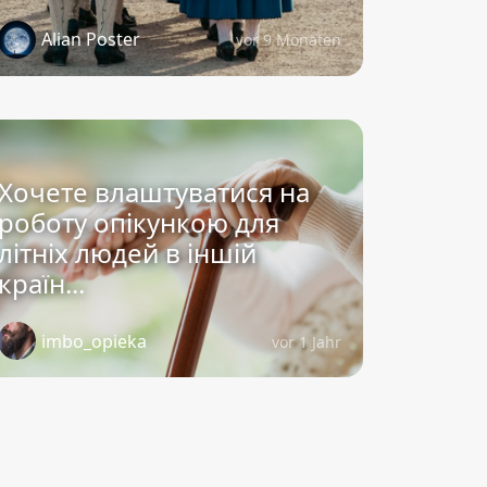
Alian Poster
vor 9 Monaten
Хочете влаштуватися на
роботу опікункою для
літніх людей в іншій
країн...
imbo_opieka
vor 1 Jahr