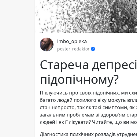
imbo_opieka
poster_redaktor
Стареча депресі
підопічному?
Піклуючись про своїх підопічних, ми схи
багато людей похилого віку можуть впли
стан непросто, так як такі симптоми, як 
загальним проблемам зі здоров'ям стареч
людей і як її лікувати? Читайте, що ви 
Діагностика психічних розладів утруднена