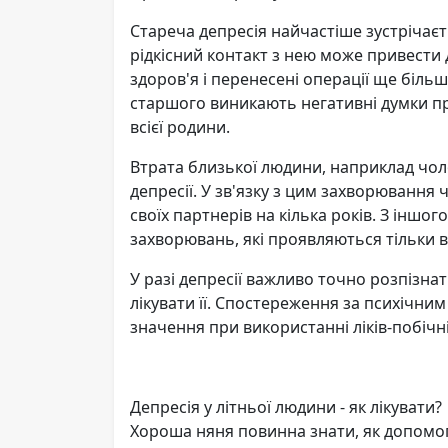
Стареча депресія найчастіше зустрічаєть
рідкісний контакт з нею може привести 
здоров'я і перенесені операції ще біль
старшого виникають негативні думки про
всієї родини.
Втрата близької людини, наприклад чол
депресії. У зв'язку з цим захворювання
своїх партнерів на кілька років. З іншо
захворювань, які проявляються тільки в 
У разі депресії важливо точно розпізн
лікувати її. Спостереження за психічни
значення при використанні ліків-побічн
Депресія у літньої людини - як лікувати?
Хороша няня повинна знати, як допомогт