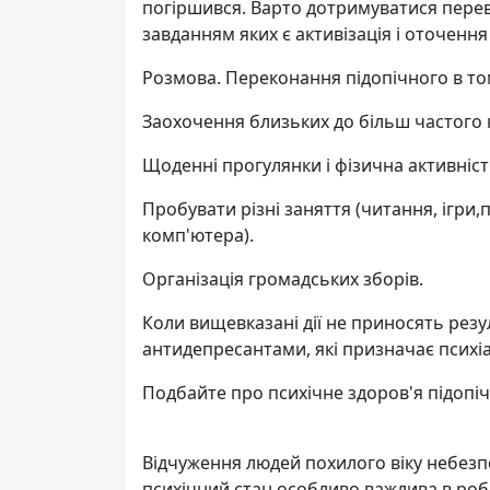
погіршився. Варто дотримуватися перев
завданням яких є активізація і оточенн
Розмова. Переконання підопічного в том
Заохочення близьких до більш частого 
Щоденні прогулянки і фізична активніст
Пробувати різні заняття (читання, ігри
комп'ютера).
Організація громадських зборів.
Коли вищевказані дії не приносять резул
антидепресантами, які призначає психіа
Подбайте про психічне здоров'я підопіч
Відчуження людей похилого віку небезпе
психічний стан особливо важлива в робо