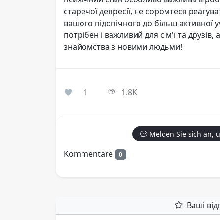
старечої депресії, не соромтеся реагува
вашого підопічного до більш активної у
потрібен і важливий для сім'ї та друзів,
знайомства з новими людьми!
1
1.8K
Melden Sie sich an, 
Kommentare
0
Ваші від