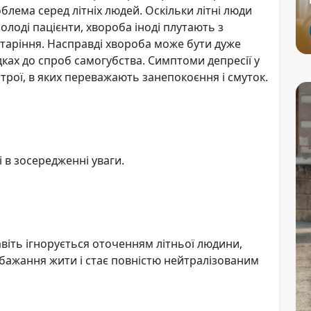
лема серед літніх людей. Оскільки літні люди
олоді пацієнти, хвороба іноді плутають з
старіння. Насправді хвороба може бути дуже
ках до спроб самогубства. Симптоми депресії у
строї, в яких переважають занепокоєння і смуток.
 в зосередженні уваги.
авіть ігнорується оточенням літньої людини,
бажання жити і стає повністю нейтралізованим