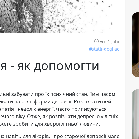
vor 1 Jahr
#statti-dogliad
я - як допомогти
льні забувати про їх психічний стан. Тим часом
вати на різні форми депресії. Розпізнати цей
апатія і недолік енергії, часто приписуються
ого віку. Отже, як розпізнати депресію у літніх
можете зробити для хворої літньої людини.
 навіть для лікарів, і про старечої депресії мало