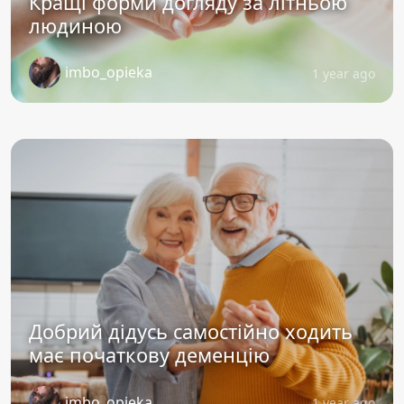
Кращі форми догляду за літньою
людиною
imbo_opieka
1 year ago
Добрий дідусь самостійно ходить
має початкову деменцію
imbo_opieka
1 year ago