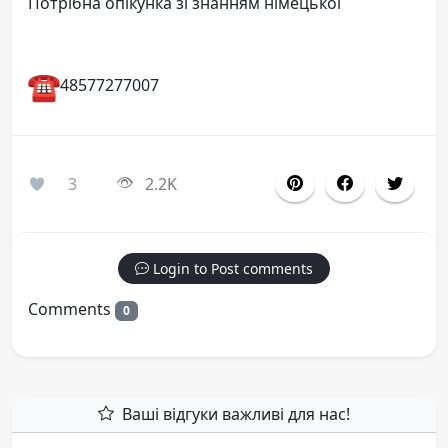
Потрібна опікунка зі знанням німецької
48577277007
3
2.2K
Login to Post comments
Comments
0
Ваші відгуки важливі для нас!