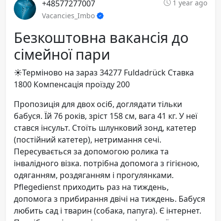
+48577277007
1 year ago
Vacancies_Imbo
Безкоштовна вакансія до
сімейної пари
☀️Терміново на зараз 34277 Fuldadrück Ставка
1800 Компенсація проїзду 200
Пропозиція для двох осіб, доглядати тільки
бабуся. Їй 76 років, зріст 158 см, вага 41 кг. У неї
стався інсульт. Стоїть шлунковий зонд, катетер
(постійний катетер), нетримання сечі.
Пересувається за допомогою ролика та
інвалідного візка. потрібна допомога з гігієною,
одяганням, роздяганням і прогулянками.
Pflegedienst приходить раз на тиждень,
допомога з прибирання двічі на тиждень. Бабуся
любить сад і тварин (собака, папуга). Є інтернет.