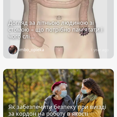
Догляд за літньою людиною зі
стомою – що потрібно пам'ятати і
чого слі...
imbo_opieka
1 year ago
Як забезпечити безпеку при виїзді
за кордон на роботу в якості