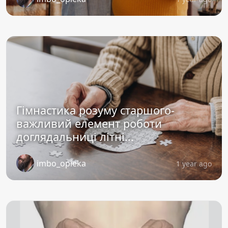
Гімнастика розуму старшого-
важливий елемент роботи
доглядальниці літні...
imbo_opieka
1 year ago