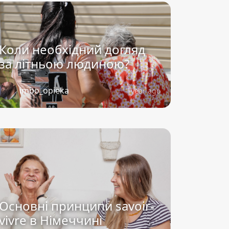
Коли необхідний догляд
за літньою людиною?
imbo_opieka
1 year ago
Основні принципи savoir-
vivre в Німеччині