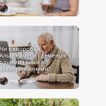
imbo_opieka
1 year ago
Чи є хвороба
Альцгеймера і деменція є
одними і тими ж
захворюваннями?
imbo_opieka
1 year ago