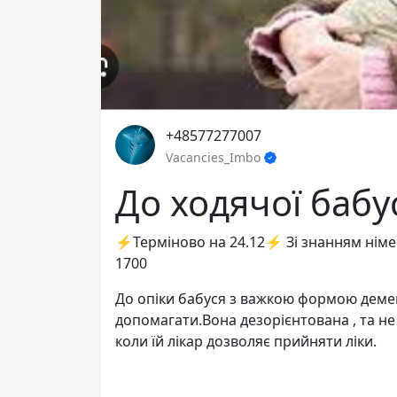
+48577277007
Vacancies_Imbo
До ходячої бабус
⚡️Терміново на 24.12⚡️ Зі знанням німе
1700
До опіки бабуся з важкою формою деменц
допомагати.Вона дезорієнтована , та не 
коли їй лікар дозволяє прийняти ліки.