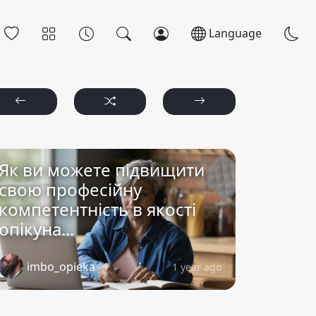
Language
Як ви можете підвищити
свою професійну
компетентність в якості
опікуна...
imbo_opieka
1 year ago