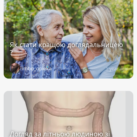
Як стати кращою доглядальницею
?
imbo_opieka
1 year ago
Догляд за літньою людиною зі