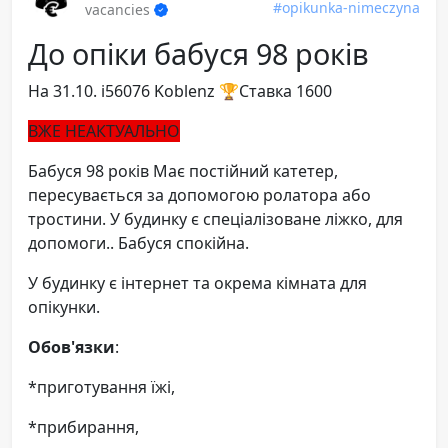
#opikunka-nimeczyna
vacancies
До опіки бабуся 98 років
На 31.10. ℹ️56076 Koblenz 🏆Ставка 1600
ВЖЕ НЕАКТУАЛЬНО
Бабуся 98 років Має постійний катетер,
пересувається за допомогою ролатора або
тростини. У будинку є спеціалізоване ліжко, для
допомоги.. Бабуся спокійна.
У будинку є інтернет та окрема кімната для
опікунки.
Обов'язки
:
*приготування їжі,
*прибирання,