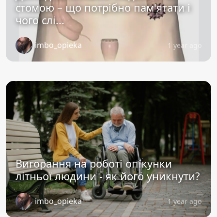
стомою – що потрібно пам'ятати і
чого слі...
imbo_opieka
1 year ago
Вигорання на роботі опікунки
літньої людини - як його уникнути?
imbo_opieka
1 year ago