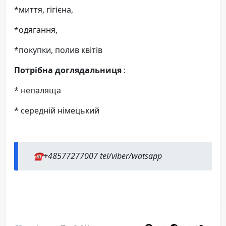
*миття, гігієна,
*одягання,
*покупки, полив квітів
Потрібна доглядальниця
:
* непаляща
* середній німецький
☎️+48577277007 tel/viber/watsapp