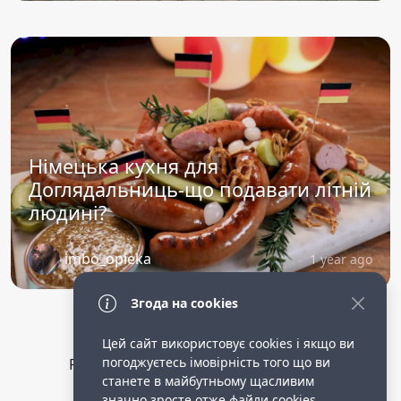
Німецька кухня для
Доглядальниць-що подавати літній
людині?
imbo_opieka
1 year ago
Згода на cookies
Цей сайт використовує cookies і якщо ви
погоджуєтесь імовірність того що ви
Privacy Policy
public terms of service
станете в майбутньому щасливим
Робота опікункою в німеччині.
значно зросте отже файли cookies