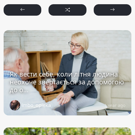
Як вести себе, коли літня людина
неохоче звертається за допомогою
до о...
imbo_opieka
1 year ago