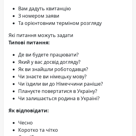
Вам дадуть квитанцію
З номером заяви
Та орієнтовним терміном розгляду
Які питання можуть задати
Типові питання:
Де ви будете працювати?
Який у вас досвід догляду?
Як ви знайшли роботодавця?
Чи знаєте ви німецьку мову?
Чи їздили ви до Німеччини раніше?
Плануєте повертатися в Україну?
Чи залишається родина в Україні?
Як відповідати:
Чесно
Коротко та чітко