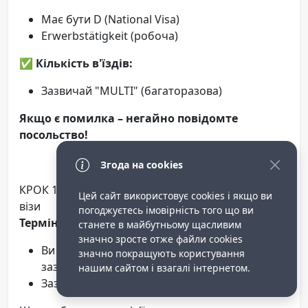
Має бути D (National Visa)
Erwerbstätigkeit (робоча)
✅
Кількість в'їздів:
Зазвичай "MULTI" (багаторазова)
Якщо є помилка – негайно повідомте
посольство!
Згода на cookies
КРОК 10: Підготуйтесь до від'їздуПісля отримання
Цей сайт використовує cookies і якщо ви
візи
погоджуєтесь імовірність того що ви
Терміни:
станете в майбутньому щасливим
значно зросте отже файли cookies
Ви маєте в'їхати в Німеччину в термін,
значно покращують користування
зазначений у візі
нашим сайтом і взагалі інтернетом.
Зазвичай це перші 3 місяці дії візи