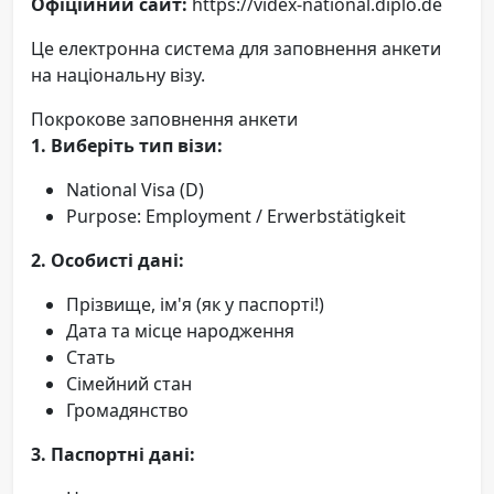
Офіційний сайт:
https://videx-national.diplo.de
Це електронна система для заповнення анкети
на національну візу.
Покрокове заповнення анкети
1. Виберіть тип візи:
National Visa (D)
Purpose: Employment / Erwerbstätigkeit
2. Особисті дані:
Прізвище, ім'я (як у паспорті!)
Дата та місце народження
Стать
Сімейний стан
Громадянство
3. Паспортні дані: