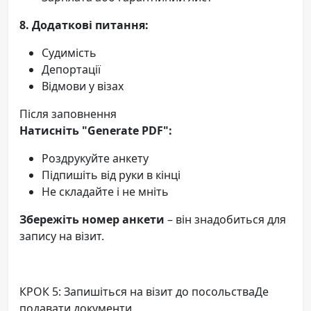
8. Додаткові питання:
Судимість
Депортації
Відмови у візах
Після заповнення
Натисніть "Generate PDF":
Роздрукуйте анкету
Підпишіть від руки в кінці
Не складайте і не мніть
Збережіть номер анкети
– він знадобиться для
запису на візит.
КРОК 5: Запишіться на візит до посольстваДе
подавати документи