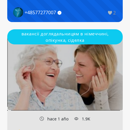
+48577277007
2
вакансії доглядальницям в німеччині,
опікунка, сіделка
hace 1 año
1.9K