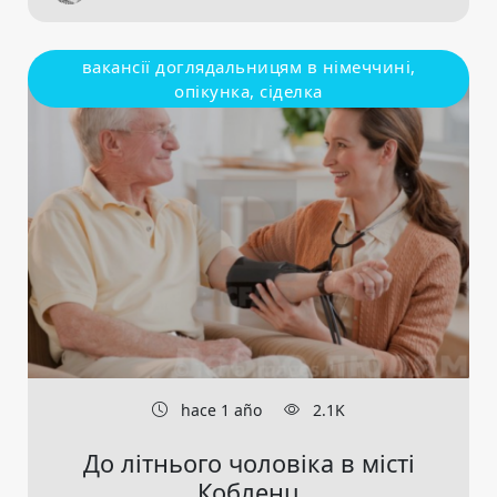
вакансії доглядальницям в німеччині,
опікунка, сіделка
hace 1 año
2.1K
До літнього чоловіка в місті
Кобленц