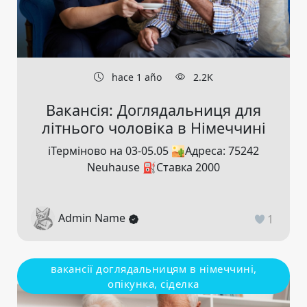
hace 1 año
2.2K
Вакансія: Доглядальниця для
літнього чоловіка в Німеччині
ℹ️Терміново на 03-05.05 🏜Адреса: 75242
Neuhause ⛽️Ставка 2000
Admin Name
1
вакансії доглядальницям в німеччині,
опікунка, сіделка