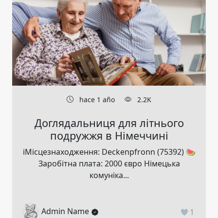
hace 1 año
2.2K
Доглядальниця для літнього
подружжя в Німеччині
ℹ️Місцезнаходження: Deckenpfronn (75392) 🍉
Заробітна плата: 2000 євро Німецька
комуніка...
Admin Name
1