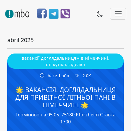
abril 2025
вакансії доглядальницям в німеччині,
опікунка, сіделка
hace 1 año
2.0K
🌟 ВАКАНСІЯ: ДОГЛЯДАЛЬНИЦЯ
ДЛЯ ПРИВІТНОЇ ЛІТНЬОЇ ПАНІ В
НІМЕЧЧИНІ 🌟
Терміново на 05.05. 75180 Pforzheim Ставка
1700