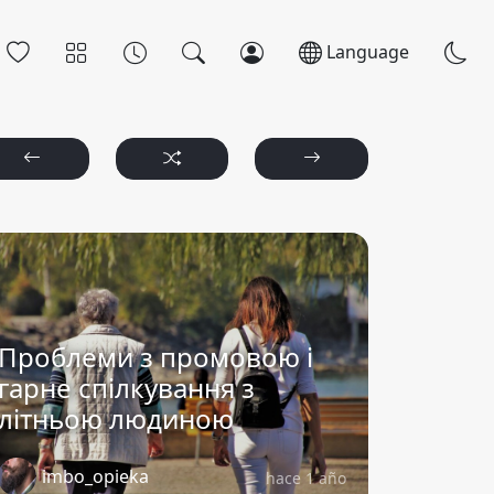
Language
Проблеми з промовою і
гарне спілкування з
літньою людиною
imbo_opieka
hace 1 año