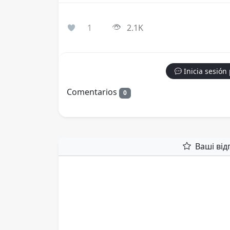
1
2.1K
Inicia sesión
Comentarios
0
Ваші від