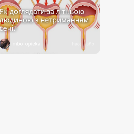
Як доглядати за літньою
людиною з нетриманням
сечі?
imbo_opieka
hace 1 año