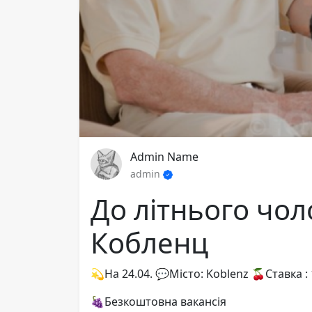
Admin Name
admin
До літнього чоло
Кобленц
💫На 24.04. 💬Місто: Koblenz 🍒Ставка :
🍇Безкоштовна вакансія