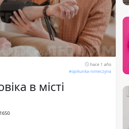
hace 1 año
#opikunka-nimeczyna
віка в місті
 1650