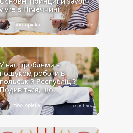
Основні принципи savoir-
vivre в Німеччині
imbo_opieka
hace 1 año
У вас проблеми з
пошуком роботи в
польській Республіці?
Подивіться, що...
imbo_opieka
hace 1 año