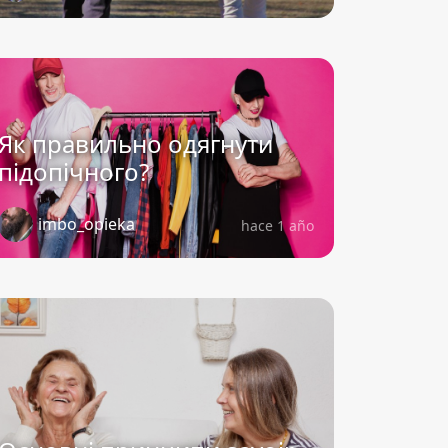
Як правильно одягнути
підопічного?
imbo_opieka
hace 1 año