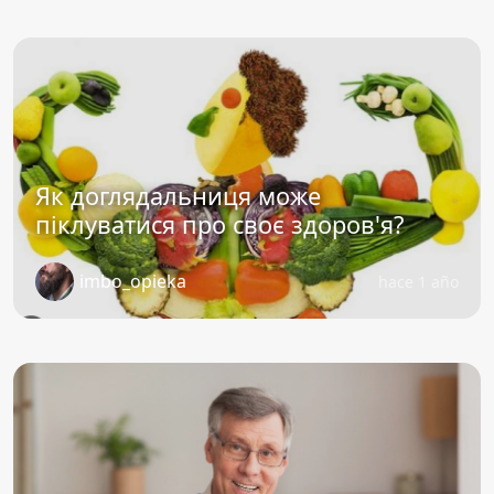
Як доглядальниця може
піклуватися про своє здоров'я?
imbo_opieka
hace 1 año