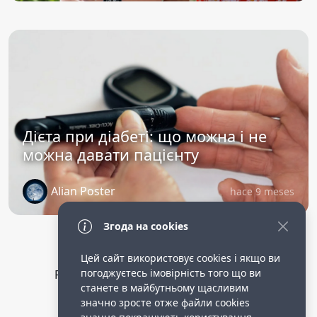
Дієта при діабеті: що можна і не
можна давати пацієнту
Alian Poster
hace 9 meses
Згода на cookies
Цей сайт використовує cookies і якщо ви
погоджуєтесь імовірність того що ви
Privacy Policy
public terms of service
станете в майбутньому щасливим
Робота опікункою в німеччині.
значно зросте отже файли cookies