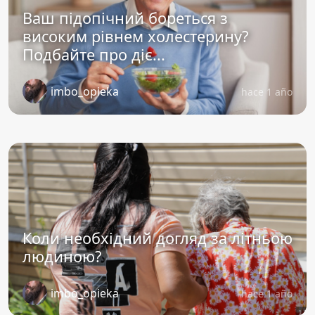
Ваш підопічний бореться з
високим рівнем холестерину?
Подбайте про діє...
imbo_opieka
hace 1 año
Коли необхідний догляд за літньою
людиною?
imbo_opieka
hace 1 año