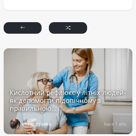
Кислотний рефлюкс у літніх людей-
як допомогти підопічному з
правильною...
imbo_opieka
hace 1 año