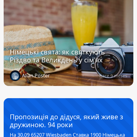
Німецькі свята: як святкують
Різдво та Великдень у сім'ях
Alian Poster
hace 9 meses
Пропозиція до дідуся, який живе з
дружиною. 94 роки
На 30.09 65207 Wiesbaden Ставка 1900 Німецька