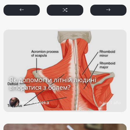
Як допомогти літній людині
впоратися з болем?
imbo_opieka
hace 1 año