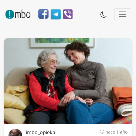
imbo_opieka
hace 1 año