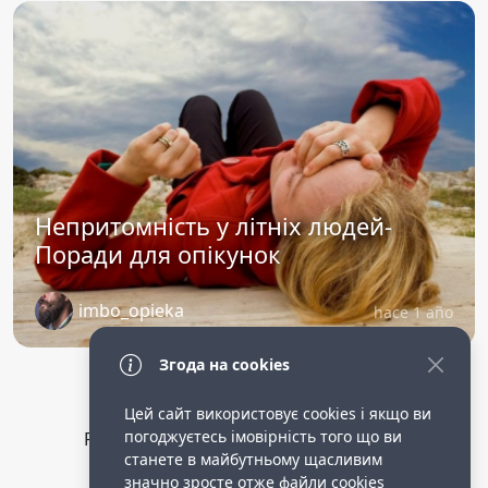
Непритомність у літніх людей-
Поради для опікунок
imbo_opieka
hace 1 año
Згода на cookies
Цей сайт використовує cookies і якщо ви
погоджуєтесь імовірність того що ви
Privacy Policy
public terms of service
станете в майбутньому щасливим
Робота опікункою в німеччині.
значно зросте отже файли cookies