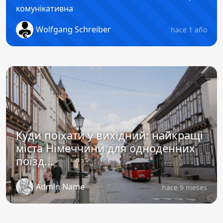
комунікативна
Wolfgang Schreiber
hace 1 año
Куди поїхати у вихідний: найкращі
міста Німеччини для одноденних
поїзд...
Admin Name
hace 9 meses