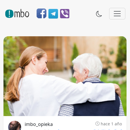
imbo_opieka
hace 1 año