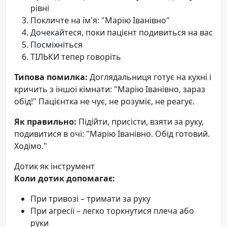
рівні
Покличте на ім'я: "Марію Іванівно"
Дочекайтеся, поки пацієнт подивиться на вас
Посміхніться
ТІЛЬКИ тепер говоріть
Типова помилка:
Доглядальниця готує на кухні і
кричить з іншої кімнати: "Марію Іванівно, зараз
обід!" Пацієнтка не чує, не розуміє, не реагує.
Як правильно:
Підійти, присісти, взяти за руку,
подивитися в очі: "Марію Іванівно. Обід готовий.
Ходімо."
Дотик як інструмент
Коли дотик допомагає:
При тривозі – тримати за руку
При агресії – легко торкнутися плеча або
руки