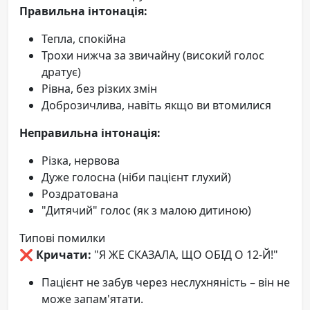
Правильна інтонація:
Тепла, спокійна
Трохи нижча за звичайну (високий голос
дратує)
Рівна, без різких змін
Доброзичлива, навіть якщо ви втомилися
Неправильна інтонація:
Різка, нервова
Дуже голосна (ніби пацієнт глухий)
Роздратована
"Дитячий" голос (як з малою дитиною)
Типові помилки
❌ Кричати:
"Я ЖЕ СКАЗАЛА, ЩО ОБІД О 12-Й!"
Пацієнт не забув через неслухняність – він не
може запам'ятати.