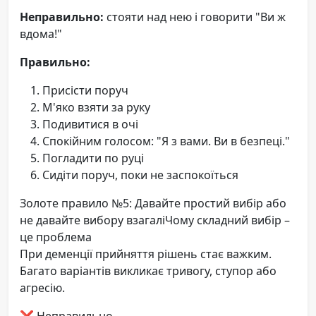
Неправильно:
стояти над нею і говорити "Ви ж
вдома!"
Правильно:
Присісти поруч
М'яко взяти за руку
Подивитися в очі
Спокійним голосом: "Я з вами. Ви в безпеці."
Погладити по руці
Сидіти поруч, поки не заспокоїться
Золоте правило №5: Давайте простий вибір або
не давайте вибору взагаліЧому складний вибір –
це проблема
При деменції прийняття рішень стає важким.
Багато варіантів викликає тривогу, ступор або
агресію.
❌ Неправильно