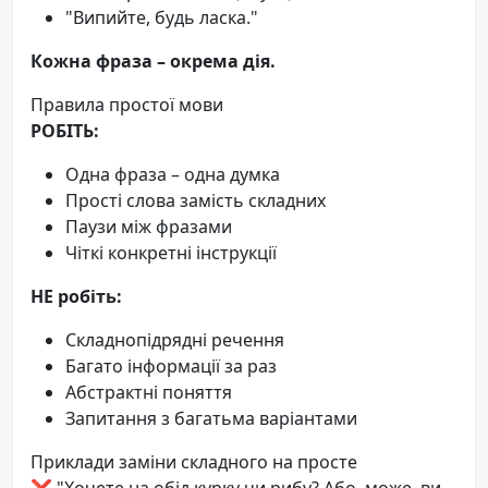
"Випийте, будь ласка."
Кожна фраза – окрема дія.
Правила простої мови
РОБІТЬ:
Одна фраза – одна думка
Прості слова замість складних
Паузи між фразами
Чіткі конкретні інструкції
НЕ робіть:
Складнопідрядні речення
Багато інформації за раз
Абстрактні поняття
Запитання з багатьма варіантами
Приклади заміни складного на просте
❌ "Хочете на обід курку чи рибу? Або, може, ви