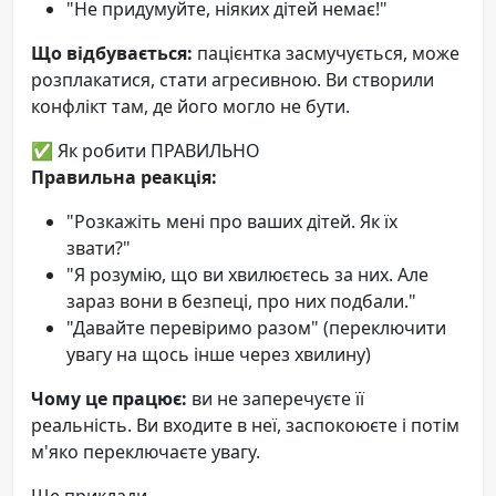
"Не придумуйте, ніяких дітей немає!"
Що відбувається:
пацієнтка засмучується, може
розплакатися, стати агресивною. Ви створили
конфлікт там, де його могло не бути.
✅ Як робити ПРАВИЛЬНО
Правильна реакція:
"Розкажіть мені про ваших дітей. Як їх
звати?"
"Я розумію, що ви хвилюєтесь за них. Але
зараз вони в безпеці, про них подбали."
"Давайте перевіримо разом" (переключити
увагу на щось інше через хвилину)
Чому це працює:
ви не заперечуєте її
реальність. Ви входите в неї, заспокоюєте і потім
м'яко переключаєте увагу.
Ще приклади