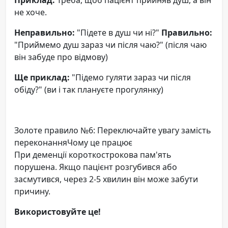
не хоче.
Неправильно:
"Підете в душ чи ні?"
Правильно:
"Приймемо душ зараз чи після чаю?" (після чаю
він забуде про відмову)
Ще приклад:
"Підемо гуляти зараз чи після
обіду?" (ви і так плануєте прогулянку)
Золоте правило №6: Переключайте увагу замість
переконанняЧому це працює
При деменції короткострокова пам'ять
порушена. Якщо пацієнт розгубився або
засмутився, через 2-5 хвилин він може забути
причину.
Використовуйте це!