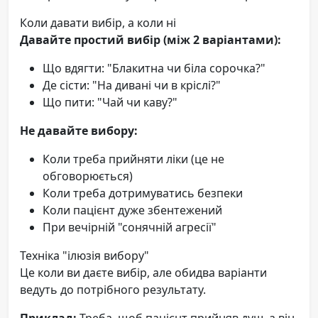
Коли давати вибір, а коли ні
Давайте простий вибір (між 2 варіантами):
Що вдягти: "Блакитна чи біла сорочка?"
Де сісти: "На дивані чи в кріслі?"
Що пити: "Чай чи каву?"
Не давайте вибору:
Коли треба прийняти ліки (це не
обговорюється)
Коли треба дотримуватись безпеки
Коли пацієнт дуже збентежений
При вечірній "сонячній агресії"
Техніка "ілюзія вибору"
Це коли ви даєте вибір, але обидва варіанти
ведуть до потрібного результату.
Приклад:
Треба, щоб пацієнт прийняв душ, а він