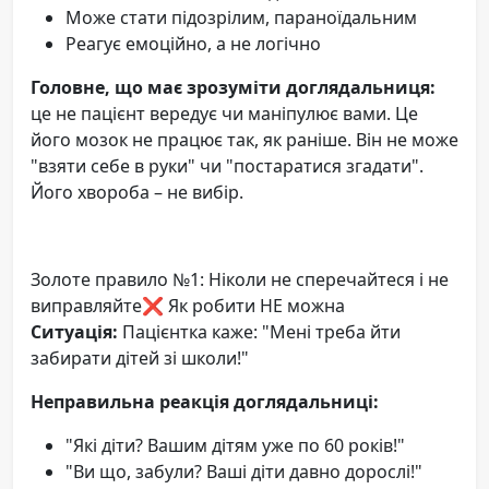
Може стати підозрілим, параноїдальним
Реагує емоційно, а не логічно
Головне, що має зрозуміти доглядальниця:
це не пацієнт вередує чи маніпулює вами. Це
його мозок не працює так, як раніше. Він не може
"взяти себе в руки" чи "постаратися згадати".
Його хвороба – не вибір.
Золоте правило №1: Ніколи не сперечайтеся і не
виправляйте❌ Як робити НЕ можна
Ситуація:
Пацієнтка каже: "Мені треба йти
забирати дітей зі школи!"
Неправильна реакція доглядальниці:
"Які діти? Вашим дітям уже по 60 років!"
"Ви що, забули? Ваші діти давно дорослі!"