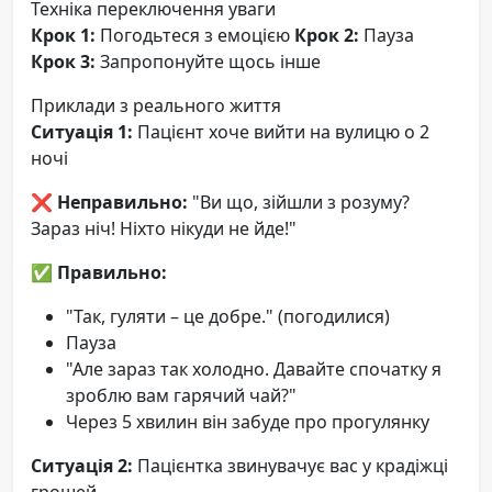
Техніка переключення уваги
Крок 1:
Погодьтеся з емоцією
Крок 2:
Пауза
Крок 3:
Запропонуйте щось інше
Приклади з реального життя
Ситуація 1:
Пацієнт хоче вийти на вулицю о 2
ночі
❌
Неправильно:
"Ви що, зійшли з розуму?
Зараз ніч! Ніхто нікуди не йде!"
✅
Правильно:
"Так, гуляти – це добре." (погодилися)
Пауза
"Але зараз так холодно. Давайте спочатку я
зроблю вам гарячий чай?"
Через 5 хвилин він забуде про прогулянку
Ситуація 2:
Пацієнтка звинувачує вас у крадіжці
грошей