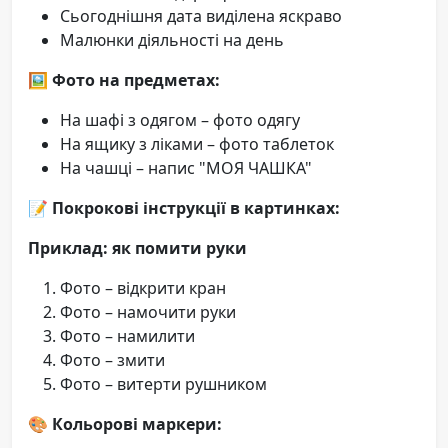
Сьогоднішня дата виділена яскраво
Малюнки діяльності на день
🖼️ Фото на предметах:
На шафі з одягом – фото одягу
На ящику з ліками – фото таблеток
На чашці – напис "МОЯ ЧАШКА"
📝 Покрокові інструкції в картинках:
Приклад: як помити руки
Фото – відкрити кран
Фото – намочити руки
Фото – намилити
Фото – змити
Фото – витерти рушником
🎨 Кольорові маркери: