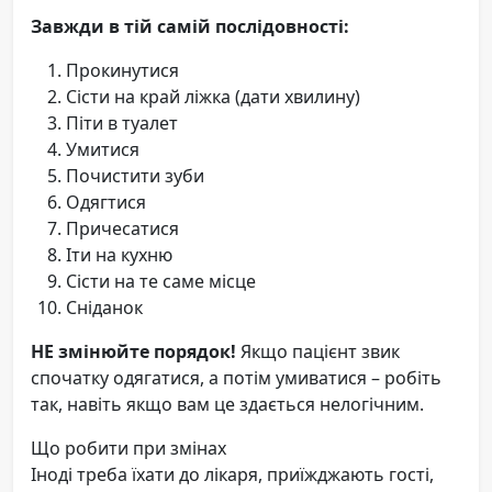
Завжди в тій самій послідовності:
Прокинутися
Сісти на край ліжка (дати хвилину)
Піти в туалет
Умитися
Почистити зуби
Одягтися
Причесатися
Іти на кухню
Сісти на те саме місце
Сніданок
НЕ змінюйте порядок!
Якщо пацієнт звик
спочатку одягатися, а потім умиватися – робіть
так, навіть якщо вам це здається нелогічним.
Що робити при змінах
Іноді треба їхати до лікаря, приїжджають гості,