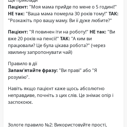
Пацієнт:
"Моя мама прийде по мене о 5 годині!"
НЕ так:
"Ваша мама померла 30 років тому!"
ТАК:
"Розкажіть про вашу маму. Ви її дуже любите?"
Пацієнт:
"Я повинен іти на роботу!"
НЕ так:
"Ви
вже 20 років на пенсії!"
ТАК:
"А ким ви
працювали? Це була цікава робота?" (через
хвилину запропонувати чай)
Правило в дії
Запам'ятайте фразу:
"Ви праві" або "Я
розумію".
Навіть якщо пацієнт каже щось абсолютно
неправдиве, почніть з цих слів. Це знімає опір і
заспокоює.
Золоте правило №2: Використовуйте прості,