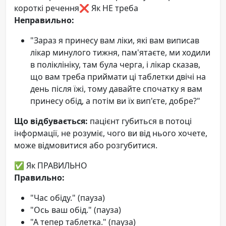
короткі речення❌ Як НЕ треба
Неправильно:
"Зараз я принесу вам ліки, які вам виписав
лікар минулого тижня, пам'ятаєте, ми ходили
в поліклініку, там була черга, і лікар сказав,
що вам треба приймати ці таблетки двічі на
день після їжі, тому давайте спочатку я вам
принесу обід, а потім ви їх вип'єте, добре?"
Що відбувається:
пацієнт губиться в потоці
інформації, не розуміє, чого ви від нього хочете,
може відмовитися або розгубитися.
✅ Як ПРАВИЛЬНО
Правильно:
"Час обіду." (пауза)
"Ось ваш обід." (пауза)
"А тепер таблетка." (пауза)