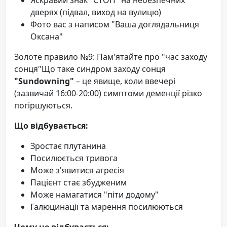
дверях (підвал, виход на вулицю)
Фото вас з написом "Ваша доглядальниця
Оксана"
Золоте правило №9: Пам'ятайте про "час заходу
сонця"Що таке синдром заходу сонця
"Sundowning"
– це явище, коли ввечері
(зазвичай 16:00-20:00) симптоми деменції різко
погіршуються.
Що відбувається:
Зростає плутанина
Посилюється тривога
Може з'явитися агресія
Пацієнт стає збудженим
Може намагатися "піти додому"
Галюцинації та марення посилюються
Чому це відбувається: