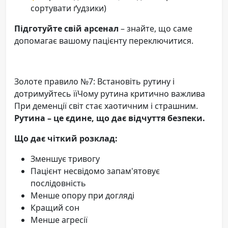
сортувати ґудзики)
Підготуйте свій арсенал
– знайте, що саме
допомагає вашому пацієнту переключитися.
Золоте правило №7: Встановіть рутину і
дотримуйтесь їїЧому рутина критично важлива
При деменції світ стає хаотичним і страшним.
Рутина – це єдине, що дає відчуття безпеки.
Що дає чіткий розклад:
Зменшує тривогу
Пацієнт несвідомо запам'ятовує
послідовність
Менше опору при догляді
Кращий сон
Менше агресії