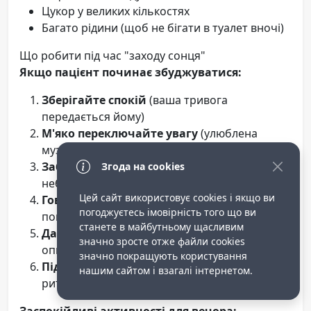
Цукор у великих кількостях
Багато рідини (щоб не бігати в туалет вночі)
Що робити під час "заходу сонця"
Якщо пацієнт починає збуджуватися:
Зберігайте спокій
(ваша тривога
передається йому)
М'яко переключайте увагу
(улюблена
музика, фото, простий перекус)
Забезпечте безпеку
(прибережіть
Згода на cookies
небезпечні предмети)
Цей сайт використовує cookies і якщо ви
Говоріть заспокійливо
(монотонно,
погоджуєтесь імовірність того що ви
повільно)
станете в майбутньому щасливим
Дайте простір
(не обіймайте, якщо він
значно зросте отже файли cookies
опирається)
значно покращують користування
Підтримуйте рутину
(звичні ввечірні
нашим сайтом і взагалі інтернетом.
ритуали)
Заспокійливі активності для вечора: