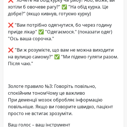
хотіли б овочеве рагу?" ✅ "На обід курка. Це
добре?" (якщо кивнув, готуємо курку)
❌ "Вам потрібно одягнутися, бо через годину
приїде лікар" ✅ "Одягаємося." (показати одяг)
"Ось ваша сорочка."
❌ "Ви ж розумієте, що вам не можна виходити
на вулицю самому?" ✅ "Ми підемо гуляти разом.
Після чаю."
Золоте правило №3: Говоріть повільно,
спокійним тономЧому це важливо
При деменції мозок обробляє інформацію
повільніше. Якщо ви говорите швидко, пацієнт
просто не встигає зрозуміти.
Ваш голос – ваш інструмент