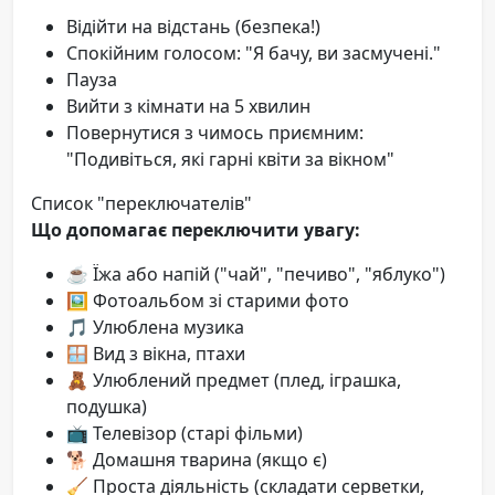
Відійти на відстань (безпека!)
Спокійним голосом: "Я бачу, ви засмучені."
Пауза
Вийти з кімнати на 5 хвилин
Повернутися з чимось приємним:
"Подивіться, які гарні квіти за вікном"
Список "переключателів"
Що допомагає переключити увагу:
☕ Їжа або напій ("чай", "печиво", "яблуко")
🖼️ Фотоальбом зі старими фото
🎵 Улюблена музика
🪟 Вид з вікна, птахи
🧸 Улюблений предмет (плед, іграшка,
подушка)
📺 Телевізор (старі фільми)
🐕 Домашня тварина (якщо є)
🧹 Проста діяльність (складати серветки,