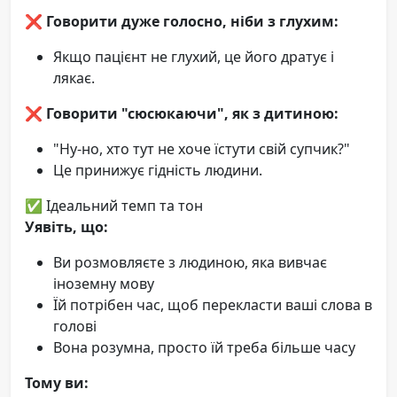
❌ Говорити дуже голосно, ніби з глухим:
Якщо пацієнт не глухий, це його дратує і
лякає.
❌ Говорити "сюсюкаючи", як з дитиною:
"Ну-но, хто тут не хоче їстути свій супчик?"
Це принижує гідність людини.
✅ Ідеальний темп та тон
Уявіть, що:
Ви розмовляєте з людиною, яка вивчає
іноземну мову
Їй потрібен час, щоб перекласти ваші слова в
голові
Вона розумна, просто їй треба більше часу
Тому ви: