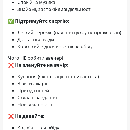
Спокійна музика
Знайомі, заспокійливі діяльності
✅
Підтримуйте енергію:
Легкий перекус (падіння цукру погіршує стан)
Достатньо води
Короткий відпочинок після обіду
Чого НЕ робити ввечері
❌
Не плануйте на вечір:
Купання (якщо пацієнт опирається)
Візити лікарів
Приїзд гостей
Складні завдання
Нові діяльності
❌
Не давайте:
Кофеїн після обіду