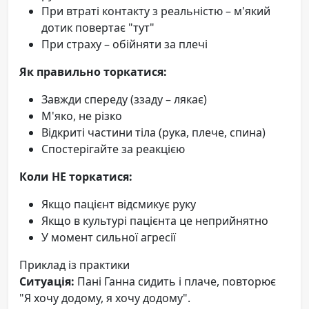
При втраті контакту з реальністю – м'який
дотик повертає "тут"
При страху – обійняти за плечі
Як правильно торкатися:
Завжди спереду (ззаду – лякає)
М'яко, не різко
Відкриті частини тіла (рука, плече, спина)
Спостерігайте за реакцією
Коли НЕ торкатися:
Якщо пацієнт відсмикує руку
Якщо в культурі пацієнта це неприйнятно
У момент сильної агресії
Приклад із практики
Ситуація:
Пані Ганна сидить і плаче, повторює
"Я хочу додому, я хочу додому".