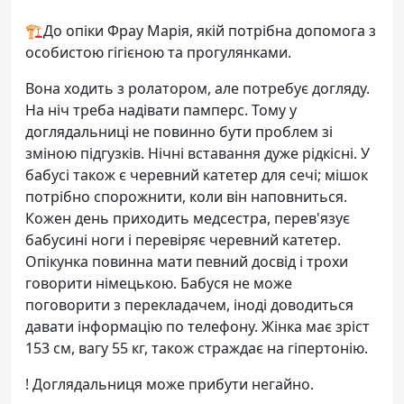
🏗До опіки Фрау Марія, якій потрібна допомога з
особистою гігієною та прогулянками.
Вона ходить з ролатором, але потребує догляду.
На ніч треба надівати памперс. Тому у
доглядальниці не повинно бути проблем зі
зміною підгузків. Нічні вставання дуже рідкісні. У
бабусі також є черевний катетер для сечі; мішок
потрібно спорожнити, коли він наповниться.
Кожен день приходить медсестра, перев'язує
бабусині ноги і перевіряє черевний катетер.
Опікунка повинна мати певний досвід і трохи
говорити німецькою. Бабуся не може
поговорити з перекладачем, іноді доводиться
давати інформацію по телефону. Жінка має зріст
153 см, вагу 55 кг, також страждає на гіпертонію.
! Доглядальниця може прибути негайно.