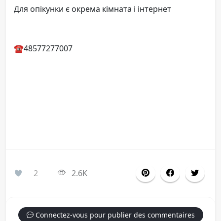
Для опікунки є окрема кімната і інтернет
☎️48577277007
2
2.6K
Connectez-vous pour publier des commentaires