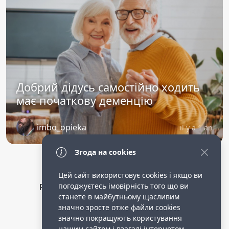
Добрий дідусь самостійно ходить
має початкову деменцію
imbo_opieka
il y a 1 an
Згода на cookies
Цей сайт використовує cookies і якщо ви
погоджуєтесь імовірність того що ви
Privacy Policy
public terms of service
станете в майбутньому щасливим
Робота опікункою в німеччині.
значно зросте отже файли cookies
значно покращують користування
нашим сайтом і взагалі інтернетом.