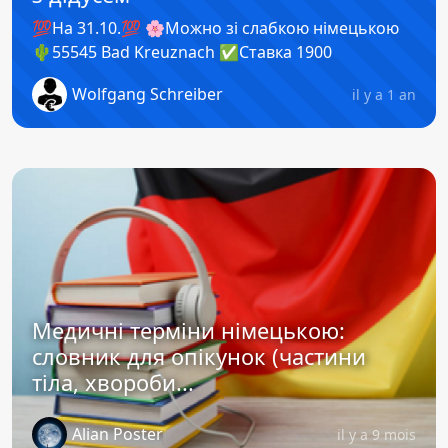
💯На 31.10.💯 🌸Можно зі слабкою німецькою
🌵55545 Bad Kreuznach ✅️Ставка 1900
Wolfgang Schreiber
il y a 1 an
Медичні терміни німецькою:
словник для опікунок (частини
тіла, хвороби...
Alian Poster
il y a 9 mois