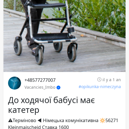
+48577277007
il y a 1 an
#opikunka-nimeczyna
Vacancies_Imbo
До ходячої бабусі має
катетер
⚠️Терміново ◀️ Німецька комунікативна 🔆56271
Kleinmaischeid Ставка 1600