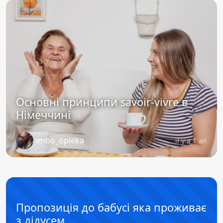
Основні принципи savoir-vivre в
Німеччині
imbo_opieka
il y a 1 an
Пропозиція до бабусі яка проживає
з дідусем