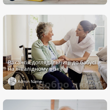
Вакансія доглядальниці до бабусі
на інвалідному візку.
Admin Name
il y a 1 an