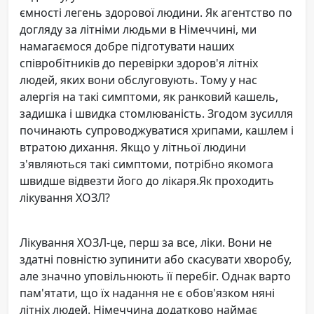
ємності легень здорової людини. Як агентство по
догляду за літніми людьми в Німеччині, ми
намагаємося добре підготувати наших
співробітників до перевірки здоров'я літніх
людей, яких вони обслуговують. Тому у нас
алергія на такі симптоми, як ранковий кашель,
задишка і швидка стомлюваність. Згодом зусилля
починають супроводжуватися хрипами, кашлем і
втратою дихання. Якщо у літньої людини
з'являються такі симптоми, потрібно якомога
швидше відвезти його до лікаря.Як проходить
лікування ХОЗЛ?
Лікування ХОЗЛ-це, перш за все, ліки. Вони не
здатні повністю зупинити або скасувати хворобу,
але значно уповільнюють її перебіг. Однак варто
пам'ятати, що їх надання не є обов'язком няні
літніх людей. Німеччина додатково наймає