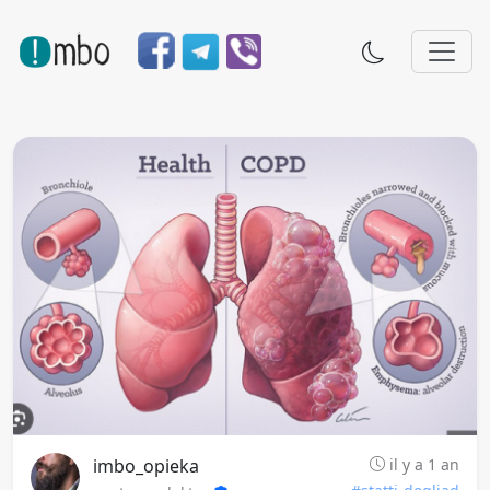
imbo_opieka
il y a 1 an