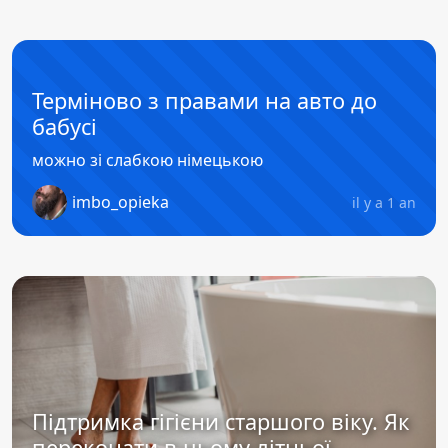
Терміново з правами на авто до
бабусі
можно зі слабкою німецькою
imbo_opieka
il y a 1 an
Підтримка гігієни старшого віку. Як
переконати в цьому літньої