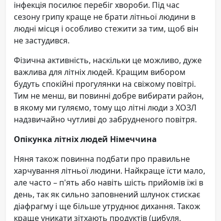
інфекція посилює перебіг хвороби. Під час
сезону грипу краще не брати літньої людини в
людні місця і особливо стежити за тим, щоб він
не застудився.
Фізична активність, наскільки це можливо, дуже
важлива для літніх людей. Кращим вибором
будуть спокійні прогулянки на свіжому повітрі.
Тим не менш, ви повинні добре вибирати район,
в якому ми гуляємо, тому що літні люди з ХОЗЛ
надзвичайно чутливі до забрудненого повітря.
Опікунка літніх людей Німеччина
Няня також повинна подбати про правильне
харчування літньої людини. Найкраще їсти мало,
але часто – п'ять або навіть шість прийомів їжі в
день, так як сильно заповнений шлунок стискає
діафрагму і ще більше утруднює дихання. Також
краще уникати зітхають продуктів (цибуля,