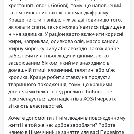
хрестоцвіті овочі, бобові), тому що наповнений
газом кишечник також піднімає діафрагму.
Краще не їсти пізніше, ніж за дві години до того,
як лягати спати, так як може з'явитися підвищена
нічна задишка. У раціон варто включити корисні
жири, наприклад, оливкова олія, масло каноли,
жирну морську рибу або авокадо. Також добре
забезпечити літньої людини цінним, легко
засвоюваним білком, який ми знаходимо в
домашній птиці, яловичині, телятині або м'ясі
кролика. Краще робити ставку на продукти
тваринного походження, тому що кращими
джерелами білка серед рослин є бобові – не
рекомендується для пацієнтів з ХОЗЛ через їх
зітхають властивостей.
Хочете допомогти літнім людям в повсякденному
житті і в той же час добре заробляти? Робота
нянею в Німеччині-це заняття для вас! Перевірте