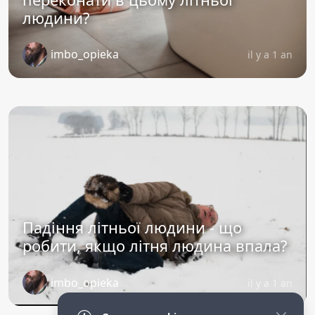
людини?
imbo_opieka
il y a 1 an
Падіння літньої людини - що
робити, якщо літня людина впала?
imbo_opieka
il y a 1 an