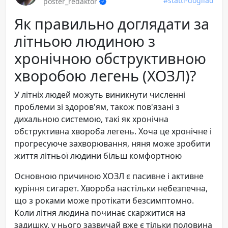
#statti-dogliad
poster_redaktor
Як правильно доглядати за
літньою людиною з
хронічною обструктивною
хворобою легень (ХОЗЛ)?
У літніх людей можуть виникнути численні
проблеми зі здоров'ям, також пов'язані з
дихальною системою, такі як хронічна
обструктивна хвороба легень. Хоча це хронічне і
прогресуюче захворювання, няня може зробити
життя літньої людини більш комфортною
Основною причиною ХОЗЛ є пасивне і активне
куріння сигарет. Хвороба настільки небезпечна,
що з роками може протікати безсимптомно.
Коли літня людина починає скаржитися на
задишку, у нього зазвичай вже є тільки половина