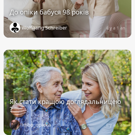
До опіки бабуся 98 років
Wolfgang Schreiber
il y a 1 an
Як стати кращою доглядальницею
?
imbo_opieka
il y a 1 an