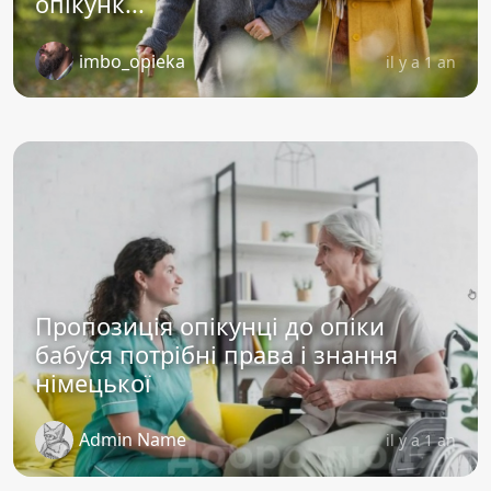
опікунк...
imbo_opieka
il y a 1 an
Пропозиція опікунці до опіки
бабуся потрібні права і знання
німецької
Admin Name
il y a 1 an