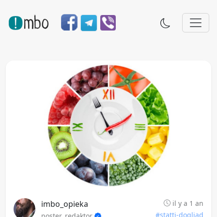
imbo_opieka
il y a 1 an
#statti-dogliad
poster_redaktor