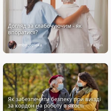
Догляд за слабочуючим - як
впоратися?
imbo_opieka
il y a 1 an
Як забезпечити безпеку при виїзді
за кордон на роботу в якості