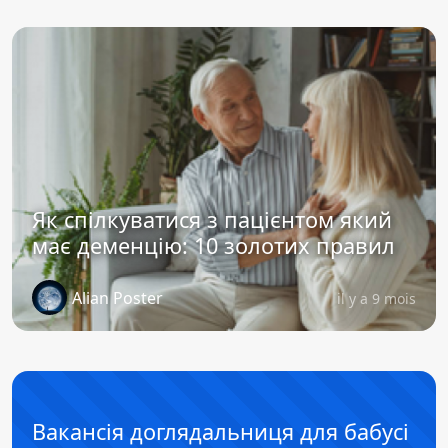
Як спілкуватися з пацієнтом який
має деменцію: 10 золотих правил
Alian Poster
il y a 9 mois
Вакансія доглядальниця для бабусі