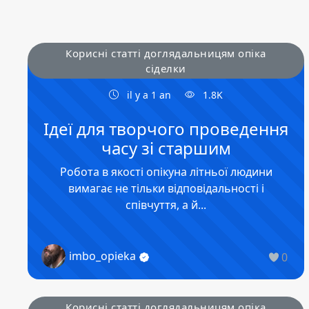
Корисні статті доглядальницям опіка
сіделки
il y a 1 an
1.8K
Ідеї для творчого проведення
часу зі старшим
Робота в якості опікуна літньої людини
вимагає не тільки відповідальності і
співчуття, а й...
imbo_opieka
0
Корисні статті доглядальницям опіка