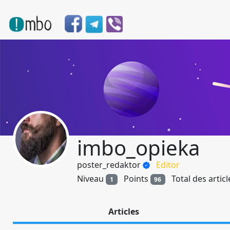
imbo_opieka
poster_redaktor
Editor
Niveau
Points
Total des artic
1
96
Articles