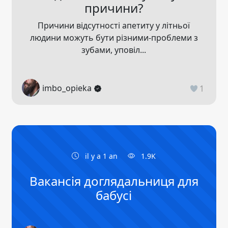
причини?
Причини відсутності апетиту у літньої
людини можуть бути різними-проблеми з
зубами, уповіл...
imbo_opieka
1
il y a 1 an
1.9K
Вакансія доглядальниця для
бабусі