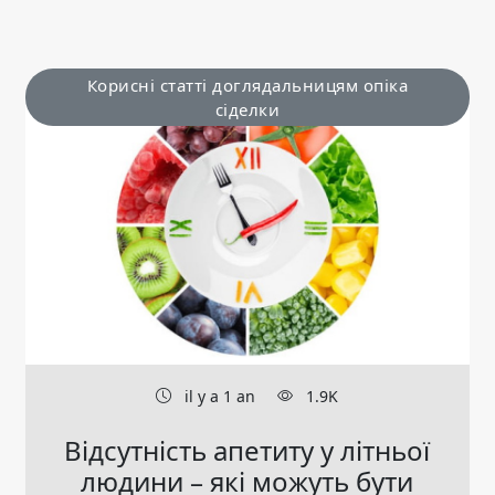
Корисні статті доглядальницям опіка
сіделки
il y a 1 an
1.9K
Відсутність апетиту у літньої
людини – які можуть бути