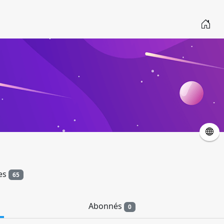
les
65
Abonnés
0