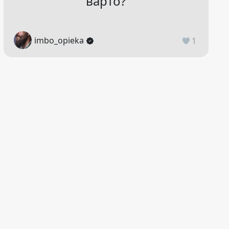
варто?
imbo_opieka
1