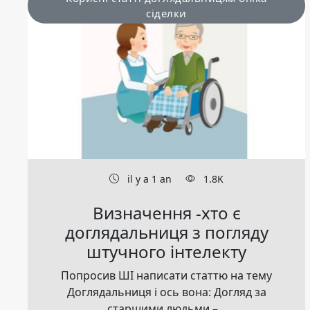
сіделки
il y a 1 an
1.8K
Визначення -хто є
доглядальниця з погляду
штучного інтелекту
Попросив ШІ написати статтю на тему
Доглядальниця і ось вона: Догляд за
старшими людьми –...