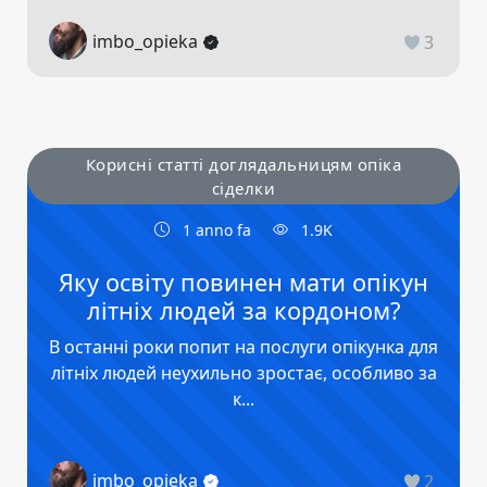
imbo_opieka
3
Корисні статті доглядальницям опіка
сіделки
1 anno fa
1.9K
Яку освіту повинен мати опікун
літніх людей за кордоном?
В останні роки попит на послуги опікунка для
літніх людей неухильно зростає, особливо за
к...
imbo_opieka
2