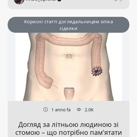
Корисні статті доглядальницям опіка
сіделки
1 anno fa
2.0K
Догляд за літньою людиною зі
стомою – що потрібно пам'ятати