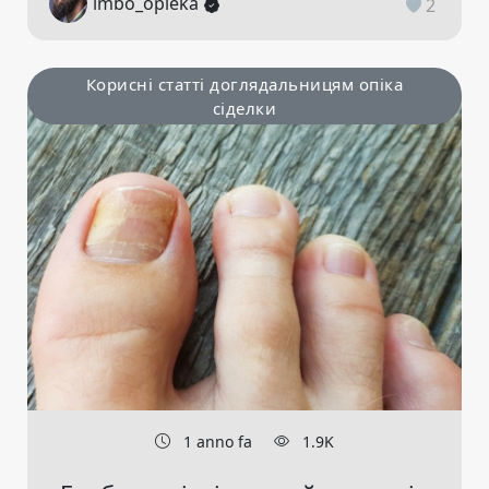
imbo_opieka
2
Корисні статті доглядальницям опіка
сіделки
1 anno fa
1.9K