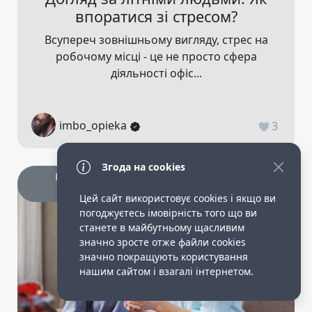
впоратися зі стресом?
Всупереч зовнішньому вигляду, стрес на
робочому місці - це не просто сфера
діяльності офіс...
imbo_opieka
3
Згода на cookies
Корисні статті доглядальницям опіка
сіделки
Цей сайт використовує cookies і якщо ви
погоджуєтесь імовірність того що ви
станете в майбутньому щасливим
значно зросте отже файли cookies
значно покращують користування
нашим сайтом і взагалі інтернетом.