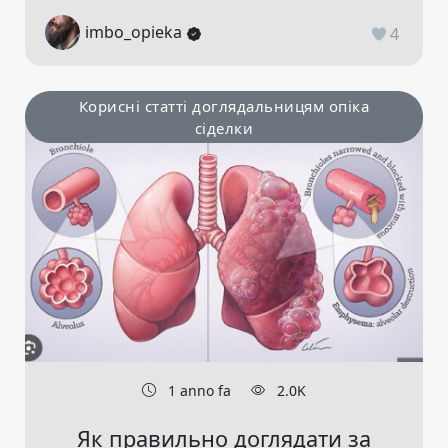
imbo_opieka
4
Корисні статті доглядальницям опіка
сіделки
1 anno fa
2.0K
Як правильно доглядати за