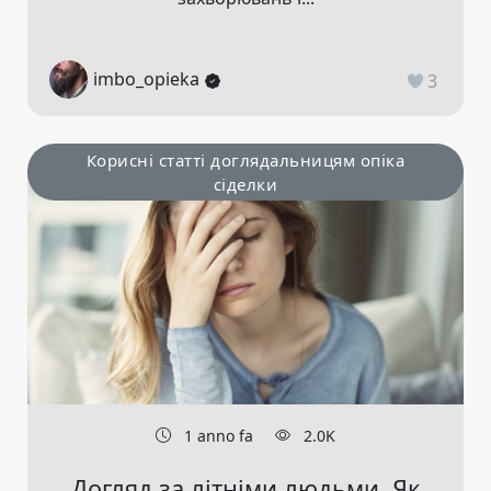
imbo_opieka
3
Корисні статті доглядальницям опіка
сіделки
1 anno fa
2.0K
Догляд за літніми людьми. Як