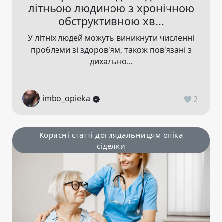
літньою людиною з хронічною
обструктивною хв...
У літніх людей можуть виникнути численні
проблеми зі здоров'ям, також пов'язані з
дихально...
imbo_opieka
2
Корисні статті доглядальницям опіка
сіделки