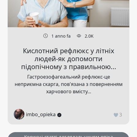
1 anno fa
2.0K
Кислотний рефлюкс у літніх
людей-як допомогти
підопічному з правильною...
Гастроезофагеальний рефлюкс-це
неприємна скарга, пов'язана з поверненням
харчового вмісту...
imbo_opieka
3
Корисні статті доглядальницям опіка