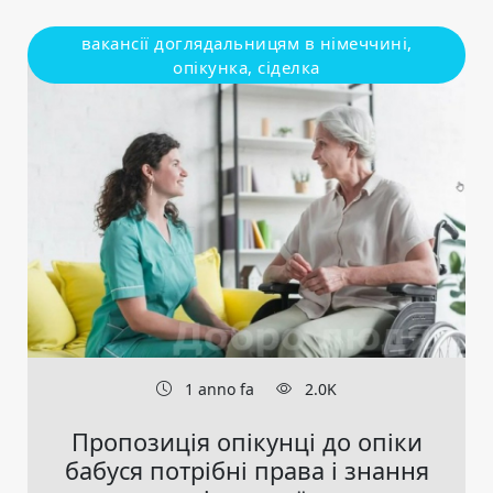
вакансії доглядальницям в німеччині,
опікунка, сіделка
1 anno fa
2.0K
Пропозиція опікунці до опіки
бабуся потрібні права і знання