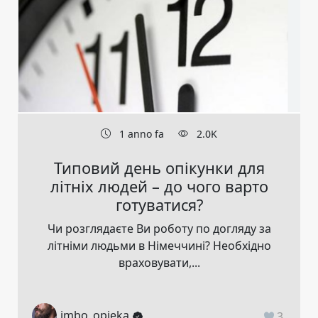
1 anno fa
2.0K
Типовий день опікунки для
літніх людей – до чого варто
готуватися?
Чи розглядаєте Ви роботу по догляду за
літніми людьми в Німеччині? Необхідно
враховувати,...
imbo_opieka
3