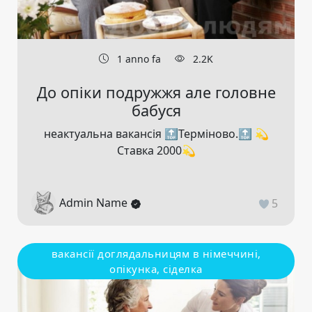
1 anno fa
2.2K
До опіки подружжя але головне
бабуся
неактуальна вакансія 🔝Терміново.🔝 💫
Ставка 2000💫
Admin Name
5
вакансії доглядальницям в німеччині,
опікунка, сіделка