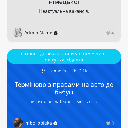
німецької
Неактуальна вакансія.
Admin Name
4
вакансії доглядальницям в німеччині,
опікунка, сіделка
1 anno fa
2.1K
Терміново з правами на авто до
бабусі
можно зі слабкою німецькою
imbo_opieka
3