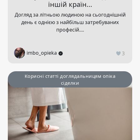
іншій країн...
Догляд за літньою людиною на сьогоднішній
день є однією з найбільш затребуваних
професій....
imbo_opieka
3
Корисні статті доглядальницям опіка
сіделки