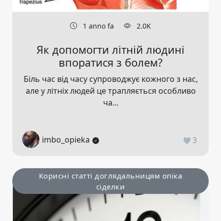
1 anno fa
2.0K
Як допомогти літній людині
впоратися з болем?
Біль час від часу супроводжує кожного з нас,
але у літніх людей це трапляється особливо
ча...
imbo_opieka
3
Корисні статті доглядальницям опіка
сіделки