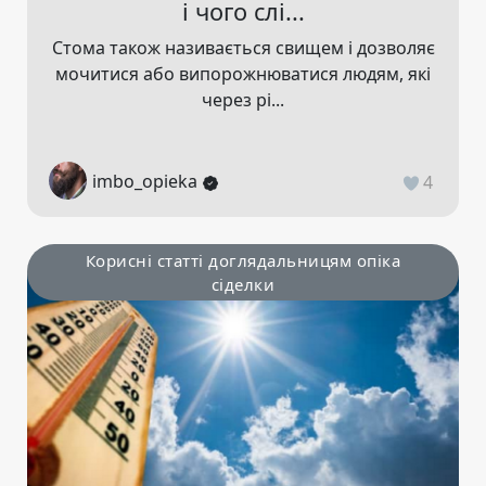
і чого слі...
Стома також називається свищем і дозволяє
мочитися або випорожнюватися людям, які
через рі...
imbo_opieka
4
Корисні статті доглядальницям опіка
сіделки