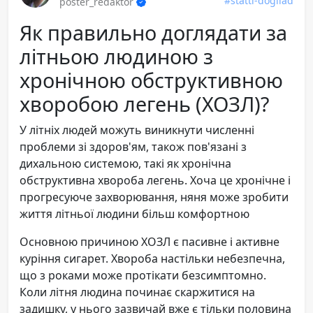
#statti-dogliad
poster_redaktor
Як правильно доглядати за
літньою людиною з
хронічною обструктивною
хворобою легень (ХОЗЛ)?
У літніх людей можуть виникнути численні
проблеми зі здоров'ям, також пов'язані з
дихальною системою, такі як хронічна
обструктивна хвороба легень. Хоча це хронічне і
прогресуюче захворювання, няня може зробити
життя літньої людини більш комфортною
Основною причиною ХОЗЛ є пасивне і активне
куріння сигарет. Хвороба настільки небезпечна,
що з роками може протікати безсимптомно.
Коли літня людина починає скаржитися на
задишку, у нього зазвичай вже є тільки половина