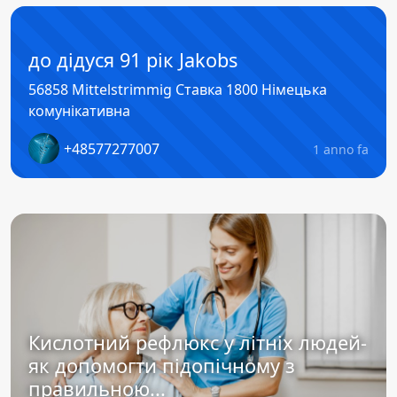
до дідуся 91 рік Jakobs
56858 Mittelstrimmig Ставка 1800 Німецька
комунікативна
+48577277007
1 anno fa
Кислотний рефлюкс у літніх людей-
як допомогти підопічному з
правильною...