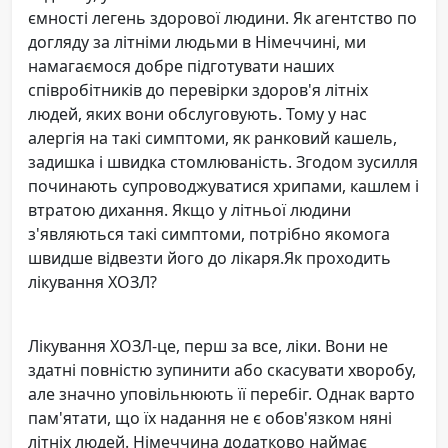
ємності легень здорової людини. Як агентство по
догляду за літніми людьми в Німеччині, ми
намагаємося добре підготувати наших
співробітників до перевірки здоров'я літніх
людей, яких вони обслуговують. Тому у нас
алергія на такі симптоми, як ранковий кашель,
задишка і швидка стомлюваність. Згодом зусилля
починають супроводжуватися хрипами, кашлем і
втратою дихання. Якщо у літньої людини
з'являються такі симптоми, потрібно якомога
швидше відвезти його до лікаря.Як проходить
лікування ХОЗЛ?
Лікування ХОЗЛ-це, перш за все, ліки. Вони не
здатні повністю зупинити або скасувати хворобу,
але значно уповільнюють її перебіг. Однак варто
пам'ятати, що їх надання не є обов'язком няні
літніх людей. Німеччина додатково наймає