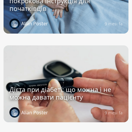
покрокова інструкція для
початківців
Alian Poster
9 mesi fa
Дієта при діабеті: що можна і не
можна давати пацієнту
Alian Poster
9 mesi fa