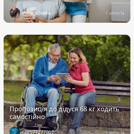
imbo_opieka
1 anno fa
Пропозиція до дідуся 68 кг ходить
самостійно
+48577277007
1 anno fa