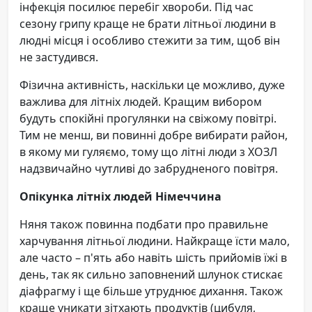
інфекція посилює перебіг хвороби. Під час
сезону грипу краще не брати літньої людини в
людні місця і особливо стежити за тим, щоб він
не застудився.
Фізична активність, наскільки це можливо, дуже
важлива для літніх людей. Кращим вибором
будуть спокійні прогулянки на свіжому повітрі.
Тим не менш, ви повинні добре вибирати район,
в якому ми гуляємо, тому що літні люди з ХОЗЛ
надзвичайно чутливі до забрудненого повітря.
Опікунка літніх людей Німеччина
Няня також повинна подбати про правильне
харчування літньої людини. Найкраще їсти мало,
але часто – п'ять або навіть шість прийомів їжі в
день, так як сильно заповнений шлунок стискає
діафрагму і ще більше утруднює дихання. Також
краще уникати зітхають продуктів (цибуля,