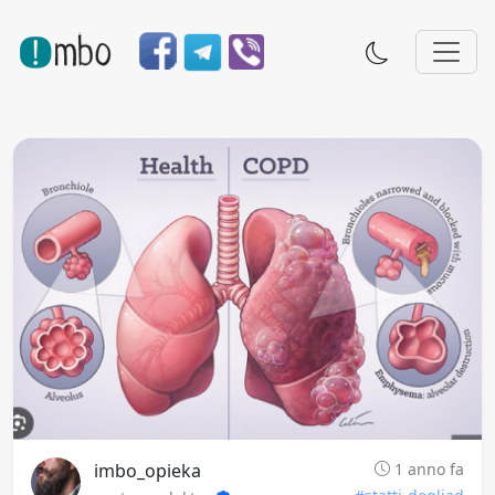
imbo_opieka
1 anno fa