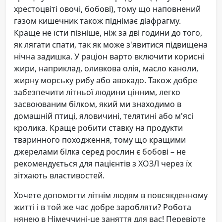
хрестоцвіті овочі, бобові), тому що наповнений
газом кишечник також піднімає діафрагму.
Краще не їсти пізніше, ніж за дві години до того,
як лягати спати, так як може з'явитися підвищена
нічна задишка. У раціон варто включити корисні
жири, наприклад, оливкова олія, масло каноли,
жирну морську рибу або авокадо. Також добре
забезпечити літньої людини цінним, легко
засвоюваним білком, який ми знаходимо в
домашній птиці, яловичині, телятині або м'ясі
кролика. Краще робити ставку на продукти
тваринного походження, тому що кращими
джерелами білка серед рослин є бобові – не
рекомендується для пацієнтів з ХОЗЛ через їх
зітхають властивостей.
Хочете допомогти літнім людям в повсякденному
житті і в той же час добре заробляти? Робота
нянею в Німеччині-це заняття для вас! Перевірте